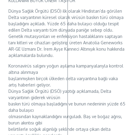
KULLANIMI BÜYÜK ÖNEM TAŞIYOR
Dünya Sağlık Örgütü (DSÖ) ilk olarak Hindistan’da görülen
Delta varyantının küresel olarak virüsün baskın türü olmaya
başladığını açıkladı. Yüzde 65 daha bulaşıcı olduğu tespit
edilen Delta varyantı tüm dünyada paniğe sebep oldu.
Genetik mutasyonları ve enfeksiyon hastalıklarını saptayan
tanı kitleri ve cihazları geliştirip üreten Anatolia Geneworks
AR-GE Uzmanı Dr. İrem Ayşe Kanneci Altınışık konu hakkında
açıklamalarda bulundu.
Koronavirüs salgını yoğun aşılama kampanyalarıyla kontrol
altına alınmaya
başlanmışken birçok ülkeden delta varyantına bağlı vaka
artış haberleri geliyor.
Dünya Sağlık Örgütü (DSÖ) yaptığı açıklamada, Delta
varyantının giderek virüsün
baskın türü olmaya başladığını ve bunun nedeninin yüzde 65
daha bulaşıcı
olmasından kaynaklandığını vurguladı. Baş ve boğaz ağrısı,
burun akıntısı gibi
belirtilerle soğuk algınlığı şeklinde ortaya çıkan delta