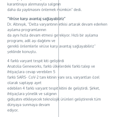
karantinaya alınmasıyla salgının
daha da yayılmasını önlemek mümkün” dedi.
“Virüse karşı avantaj sağlayabiliriz”
Dr. Altınışık, ‘‘Delta varyantının etkisi artarak devam ederken
aşılama programlarının
da aynı hızla devam etmesi gerekiyor. Hızlı bir aşılama
programı, adil aşı dağıtımı ve
gerekli önlemlerle virüse karşı avantaj sağlayabiliriz’’
şeklinde konuştu.
4 farklı varyant tespit kiti geliştirdi
Anatolia Geneworks, farklı ülkelerdeki farklı talep ve
ihtiyaçlara cevap verebilen 5
farklı SARS- CoV-2 tanı kitinin yanı sıra, varyantları özel
olarak saptayıp ayırt
edebilen 4 farklı varyant tespit kitini de geliştirdi. Şirket,
ihtiyaçlara yönelik ve salgının
gidişatını etkileyecek teknolojik ürünleri geliştirerek tüm
dünyaya sunmaya devam
ediyor.