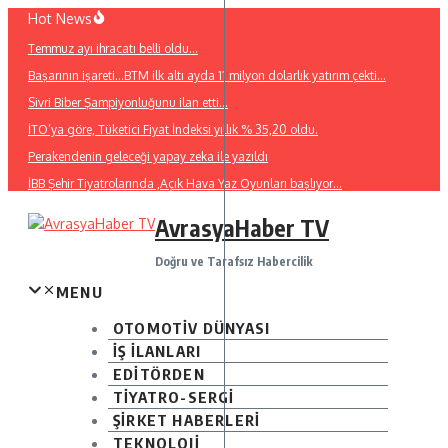
İçeriğe
Hot News
atla
Temmuz ayı ihracatı belli oldu…
Başarının işareti…BTM ilk altı ayda 11 milyon dolarlık yatırım çekti…
Sivri Biber Şampiyonluğunu ilan etti…
İTO’ya göre, Tüketici Fiyat İndeksi yıllık % 35,20 oldu.
Perakendenin geleceği yapay zeka ile yazıldı
İBB Şehir Tiyatrolarında ,Açık Hava Yaz Oyunları başlıyor…
AvrasyaHaber TV
Doğru ve Tarafsız Habercilik
MENU
OTOMOTİV DÜNYASI
İŞ İLANLARI
EDİTÖRDEN
TİYATRO-SERGİ
ŞİRKET HABERLERİ
TEKNOLOJİ