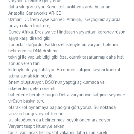
varyantı özellikle gençlerde
daha sık görülüyor. Konu ilgili açıklamalarda bulunan
Anatolia Geneworks AR-GE
Uzmanı Dr. İrem Ayşe Kanneci Altınışık, ‘‘Geçtiğimiz aylarda
ortaya çıkan İngiltere,
Güney Afrika, Brezilya ve Hindistan varyantları koronavirüsün
aşıya karşı direnci gibi
sonuçlar doğurdu. Farklı özellikleriyle bu varyant tiplerinin
belirlenmesi DNA dizileme
tekniği ile yapılabildiği gibi özel olarak tasarlanmış daha hızlı
sonuç veren tanı
kitleriyle de yapılabiliyor. Bu durum salgının seyrini kontrol
altına almak için büyük
önem oluşturuyor. DSÖ’nün yaptığı açıklamada ve
ülkelerden gelen önemli
haberlerle beraber bugün Delta varyantının salgının seyrinde
virüsün baskın türü
olarak rol oynamaya başladığını görüyoruz. Bu noktada
virüsün hangi varyant türüne
ait olduğunun da belirlenmesi büyük önem arz ediyor.
Varyant tespit kitleriyle erken
tanısı yapılacak her pozitif vakanın daha uzun süreli