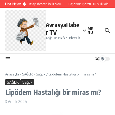
İçeriğe atla
Hot News
Temmuz ayı ihracatı belli oldu…
Başarının işareti…BTM ilk altı ayda
AvrasyaHabe
ME
r TV
NU
Doğru ve Tarafsız Habercilik
Anasayfa
/
SAĞLIK
/
Sağlık
/
Lipödem Hastalığı bir miras mı?
SAĞLIK
Sağlık
Lipödem Hastalığı bir miras mı?
3 Aralık 2025