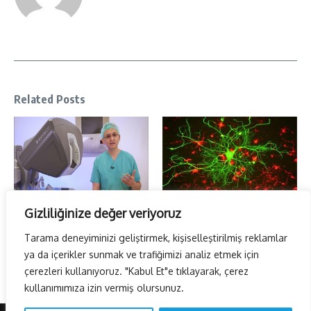
Related Posts
Gizliliğinize değer veriyoruz
Güven Hastanesinin büyük
Kök hücre tedavilerinde umut
başarısı…
verici sonuçlar
Tarama deneyiminizi geliştirmek, kişiselleştirilmiş reklamlar
3 Kasım 2025
22 Aralık 2024
ya da içerikler sunmak ve trafiğimizi analiz etmek için
çerezleri kullanıyoruz. "Kabul Et"e tıklayarak, çerez
kullanımımıza izin vermiş olursunuz.