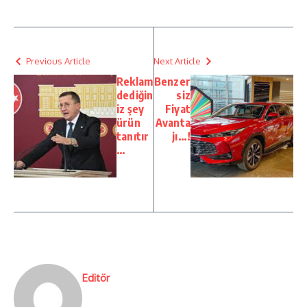
Previous Article
Next Article
Reklam
Benzer
dediğin
siz
iz şey
Fiyat
ürün
Avanta
tanıtır
jı…!
…
Editör