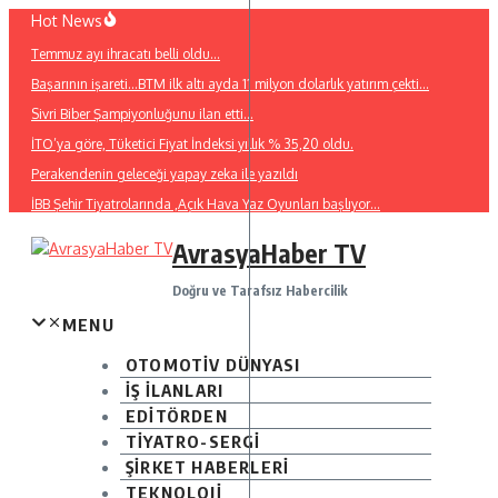
İçeriğe
Hot News
atla
Temmuz ayı ihracatı belli oldu…
Başarının işareti…BTM ilk altı ayda 11 milyon dolarlık yatırım çekti…
Sivri Biber Şampiyonluğunu ilan etti…
İTO’ya göre, Tüketici Fiyat İndeksi yıllık % 35,20 oldu.
Perakendenin geleceği yapay zeka ile yazıldı
İBB Şehir Tiyatrolarında ,Açık Hava Yaz Oyunları başlıyor…
AvrasyaHaber TV
Doğru ve Tarafsız Habercilik
MENU
OTOMOTİV DÜNYASI
İŞ İLANLARI
EDİTÖRDEN
TİYATRO-SERGİ
ŞİRKET HABERLERİ
TEKNOLOJİ