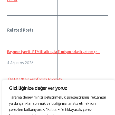
Related Posts
Başarının işareti…BTM ilk altı ayda 11 milyon dolarlık yatırım çe ...
4 Ağustos 2026
TİBFED 170 bin esnaf adına Ankara’da…
Gizliliğinize değer veriyoruz
26 Temmuz 2026
Tarama deneyiminizi geliştirmek, kişiselleştirilmiş reklamlar
ya da içerikler sunmak ve trafiğimizi analiz etmek için
çerezleri kullanıyoruz. "Kabul Et"e tıklayarak, çerez