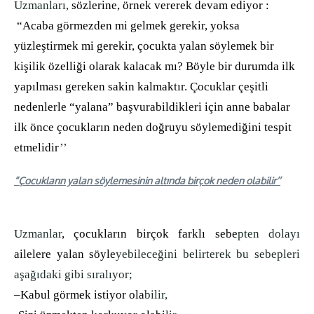
Uzmanları,
sözlerine, örnek vererek devam ediyor :
“Acaba görmezden mi gelmek gerekir, yoksa
yüzleştirmek mi gerekir, çocukta yalan söylemek bir
kişilik özelliği olarak kalacak mı? Böyle bir durumda ilk
yapılması gereken sakin kalmaktır. Çocuklar çeşitli
nedenlerle “yalana” başvurabildikleri için anne babalar
ilk önce çocukların neden doğruyu söylemediğini tespit
etmelidir
’’
“Çocukların yalan söylemesinin altında birçok neden olabilir’’
Uzmanlar
, çocukların birçok farklı sebe
pten dolayı
ailelere yalan söyle
yebileceğini belirterek bu sebepleri
aşağıdaki gibi sıralıyor;
–
Kabul görmek istiyor ola
bilir,