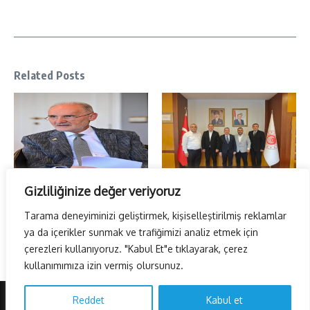
Related Posts
Gizliliğinize değer veriyoruz
Başarının işareti…BTM ilk altı ayda
TİBFED 170 bin esnaf adına
11 milyon dolarlık yatırım çe ...
Ankara’da…
Tarama deneyiminizi geliştirmek, kişiselleştirilmiş reklamlar
4 Ağustos 2026
26 Temmuz 2026
ya da içerikler sunmak ve trafiğimizi analiz etmek için
çerezleri kullanıyoruz. "Kabul Et"e tıklayarak, çerez
kullanımımıza izin vermiş olursunuz.
Reddet
Kabul et
Copyright © 2026 AvrasyaHaber TV | Powered by
Haber Dergisi X