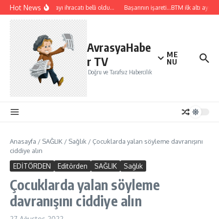
İçeriğe atla
Hot News
Temmuz ayı ihracatı belli oldu…
Başarının işareti…BTM ilk altı ayda 11
AvrasyaHabe
ME
r TV
NU
Doğru ve Tarafsız Habercilik
Anasayfa
/
SAĞLIK
/
Sağlık
/
Çocuklarda yalan söyleme davranışını
ciddiye alın
EDİTÖRDEN
Editörden
SAĞLIK
Sağlık
Çocuklarda yalan söyleme
davranışını ciddiye alın
27 Ağustos 2022