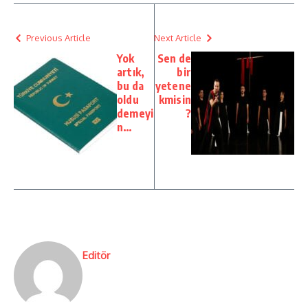
Previous Article
Next Article
Yok
Sen de
artık,
bir
bu da
yetene
oldu
kmisin
demeyi
?
n…
Editör