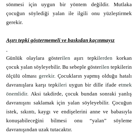
sönmesi için uygun bir yöntem değildir. Mutlaka
çocuğun söylediği yalan ile ilgili onu yüzleştirmek
gerekir.
Aşırı tepki göstermemeli ve baskıdan kaçınmayız
Günlük olaylara göster
ilen
aşırı tepki
lerden
korkan
çocuk yalan söyleyebilir. Bu sebeple göster
ilen
tepkilerin
ölçülü olması
gerekir.
Çocukların yapmış olduğu hatalı
davranışlara karşı tepk
ileri
uygun bir dille ifade e
tmek
önemlidir.
Aksi takdirde, çocuk bundan sonraki yanlış
davranışını saklamak için yalan söyleyebilir. Çocuğun
istek, sıkıntı, kaygı ve endişelerini anne ve babasıyla
konuşabileceğini bilmesi onu “yalan” söyleme
davranışından uzak tutacaktır.