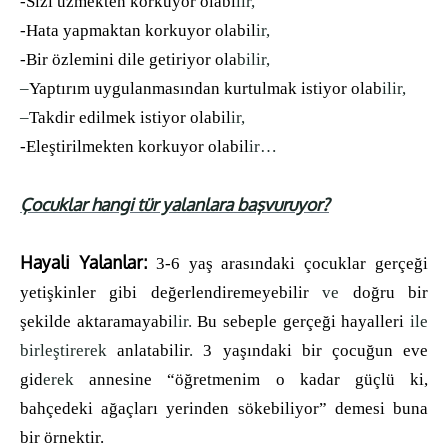
-Sizi üzmekten korkuyor olabi
lir,
-Hata yapmaktan korkuyor olabil
ir,
-Bir özlemini dile getiriyor ola
bilir,
–
Yaptırım uygulanmasından kurtulmak istiyor olab
ilir,
–
Takdir edilmek istiyor olabil
ir,
-Eleştirilmekten korkuyor olabil
ir…
Çocuklar hangi tür yalanlara başvuruyor?
Hayali Yalanlar:
3-6 yaş arasındaki çocuklar gerçeği
yetişkinler gibi değerlendiremeyebilir
ve
doğru bir
şekilde aktaramayabi
lir.
Bu sebeple gerçeği hayalleri
ile
birleştirerek
anlatabilir
.
3 yaşındaki bir çocuğun eve
gid
erek
annesine “öğretmenim o kadar güçlü ki,
bahçedeki ağaçları yerinden sökebiliyor” demesi buna
bir örnektir.