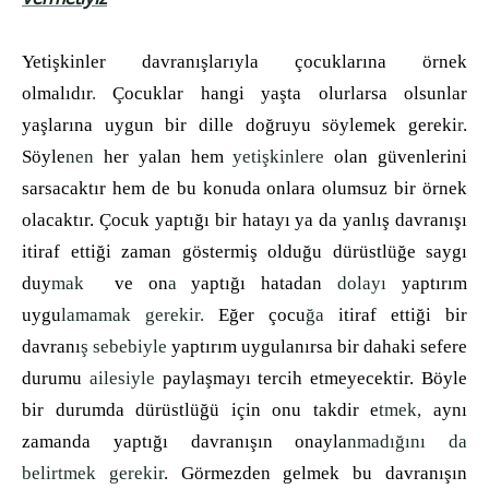
Yetişkinler davranışlarıyla çocuklarına örnek
olmalıdır
.
Çocuklar hangi yaşta olurlarsa olsunlar
yaşlarına uygun bir dille doğruyu söylemek gereki
r
.
Söyle
nen
her yalan hem
yetişkinlere
olan güvenlerini
sarsacaktır hem de bu konuda onlara olumsuz bir örnek
olacaktır. Çocuk
yaptığı bir hatayı ya da yanlış davranışı
itiraf ettiği zaman göstermiş olduğu dürüstlüğe saygı
duy
mak
ve on
a
yaptığı hatadan
dolayı
yaptırım
uygu
lamamak gerekir.
Eğer çocu
ğa
itiraf ettiği bir
davranı
ş sebebiyle
yaptırım uygulanırsa bir dahaki sefere
durumu
ailesiyle
paylaşmayı tercih etmeyecektir. Böyle
bir durumda dürüstlüğü için onu takdir e
tmek,
aynı
zamanda yaptığı davranışın onayla
nmadığını da
belirtmek gerekir
. Görmezden gelmek bu davranışın