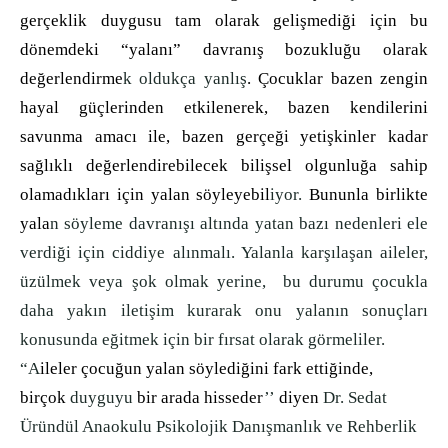
gerçeklik duygusu tam olarak gelişmediği için bu
dönemdeki “yalanı” davranış bozukluğu olarak
değerlendirme
k oldukça yanlış
. Çocuklar bazen zengin
hayal güçlerinden etkilenerek, bazen kendilerini
savunma amacı ile, bazen gerçeği yetişkinler kadar
sağlıklı değerlendirebilecek bilişsel olgunluğa sahip
olamadıkları için yalan söyleyebil
iyor.
Bununla birlikte
yala
n söyleme davranışı altında yatan bazı nedenleri ele
verdiği için ciddiye alınmalı. Yalanla karşılaşan aileler,
üzülmek veya şok olmak yerine, bu durumu çocukla
daha yakın iletişim kurarak onu yalanın sonuçları
konusunda eğitmek için bir fırsat olarak görmeliler.
“A
ileler çocuğun yalan söylediğini fark ettiğinde,
birçok
duyguyu
bir arada hisseder
’’
diyen
Dr. Sedat
Üründül Anaokulu Psikolojik Danışmanlık ve Rehberlik