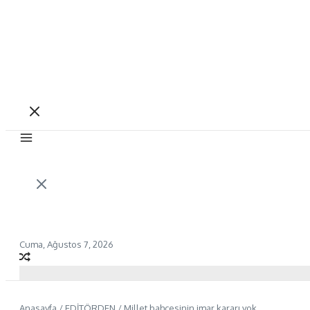
Cuma, Ağustos 7, 2026
Anasayfa
/
EDİTÖRDEN
/
Millet bahçesinin imar kararı yok