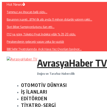
İçeriğe
Hot News
atla
Temmuz ayı ihracatı belli oldu…
Başarının işareti…BTM ilk altı ayda 11 milyon dolarlık yatırım çekti…
Sivri Biber Şampiyonluğunu ilan etti…
İTO’ya göre, Tüketici Fiyat İndeksi yıllık % 35,20 oldu.
Perakendenin geleceği yapay zeka ile yazıldı
İBB Şehir Tiyatrolarında ,Açık Hava Yaz Oyunları başlıyor…
AvrasyaHaber TV
Doğru ve Tarafsız Habercilik
OTOMOTİV DÜNYASI
İŞ İLANLARI
EDİTÖRDEN
TİYATRO-SERGİ