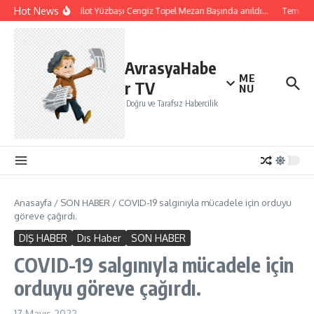
İçeriğe atla
Hot News
Şehit Pilot Yüzbaşı Cengiz Topel Mezarı Başında anıldı…
Temmuz a
AvrasyaHabe
ME
r TV
NU
Doğru ve Tarafsız Habercilik
Anasayfa
/
SON HABER
/
COVID-19 salgınıyla mücadele için orduyu
göreve çağırdı.
DIŞ HABER
Dıs Haber
SON HABER
COVID-19 salgınıyla mücadele için
orduyu göreve çağırdı.
17 Mayıs 2022