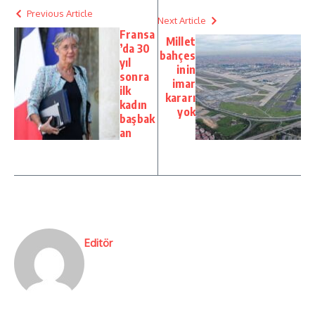
Previous Article
Next Article
Fransa
Millet
’da 30
bahçes
yıl
inin
sonra
imar
ilk
kararı
kadın
yok
başbak
an
Editör