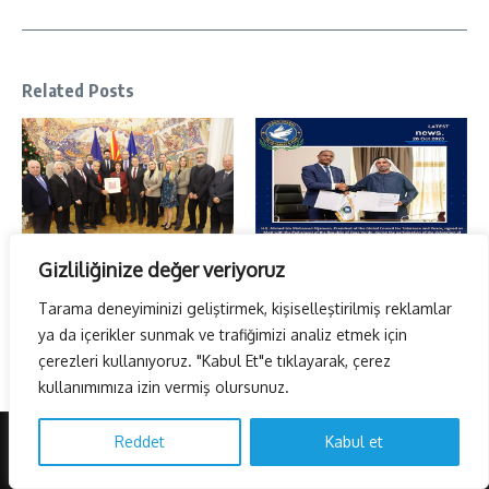
Related Posts
Gizliliğinize değer veriyoruz
Küresel Gazeteciler Konseyi
GineBisau Cumhuriyeti ile bir
Makedonya’da…
uzlaşı anlaşması
Tarama deneyiminizi geliştirmek, kişiselleştirilmiş reklamlar
28 Aralık 2024
31 Ekim 2023
ya da içerikler sunmak ve trafiğimizi analiz etmek için
çerezleri kullanıyoruz. "Kabul Et"e tıklayarak, çerez
kullanımımıza izin vermiş olursunuz.
Reddet
Kabul et
Copyright © 2026 AvrasyaHaber TV | Powered by
Haber Dergisi X
Türkçe