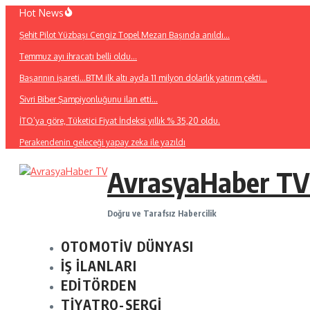
İçeriğe
Hot News
atla
Şehit Pilot Yüzbaşı Cengiz Topel Mezarı Başında anıldı…
Temmuz ayı ihracatı belli oldu…
Başarının işareti…BTM ilk altı ayda 11 milyon dolarlık yatırım çekti…
Sivri Biber Şampiyonluğunu ilan etti…
İTO’ya göre, Tüketici Fiyat İndeksi yıllık % 35,20 oldu.
Perakendenin geleceği yapay zeka ile yazıldı
AvrasyaHaber TV
Doğru ve Tarafsız Habercilik
OTOMOTİV DÜNYASI
İŞ İLANLARI
EDİTÖRDEN
TİYATRO-SERGİ