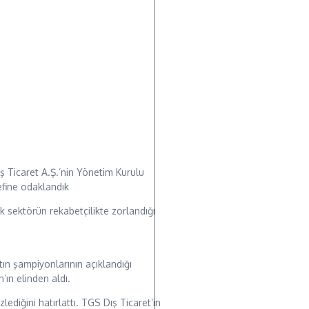
ş Ticaret A.Ş.’nin Yönetim Kurulu
efine odaklandık
ok sektörün rekabetçilikte zorlandığı
tın şampiyonlarının açıklandığı
ın elinden aldı.
lediğini hatırlattı. TGS Dış Ticaret’in