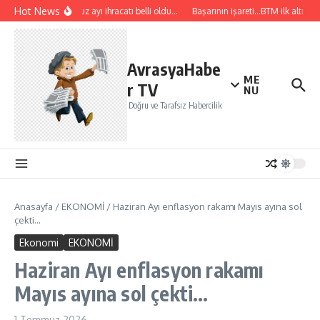
İçeriğe atla
Hot News
Temmuz ayı ihracatı belli oldu…
Başarının işareti…BTM ilk altı ayd
AvrasyaHabe
ME
r TV
NU
Doğru ve Tarafsız Habercilik
Anasayfa
/
EKONOMİ
/
Haziran Ayı enflasyon rakamı Mayıs ayına sol
çekti…
Ekonomi
EKONOMİ
Haziran Ayı enflasyon rakamı
Mayıs ayına sol çekti…
1 Temmuz 2026