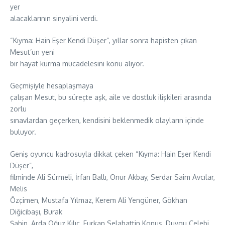
yer
alacaklarının sinyalini verdi.
“Kıyma: Hain Eşer Kendi Düşer”, yıllar sonra hapisten çıkan
Mesut’un yeni
bir hayat kurma mücadelesini konu alıyor.
Geçmişiyle hesaplaşmaya
çalışan Mesut, bu süreçte aşk, aile ve dostluk ilişkileri arasında
zorlu
sınavlardan geçerken, kendisini beklenmedik olayların içinde
buluyor.
Geniş oyuncu kadrosuyla dikkat çeken “Kıyma: Hain Eşer Kendi
Düşer”,
filminde Ali Sürmeli, İrfan Ballı, Onur Akbay, Serdar Saim Avcılar,
Melis
Özçimen, Mustafa Yılmaz, Kerem Ali Yengüner, Gökhan
Diğicibaşı, Burak
Şahin, Arda Oğuz Kılıç, Furkan Selahattin Konuş, Duygu Çelebi,