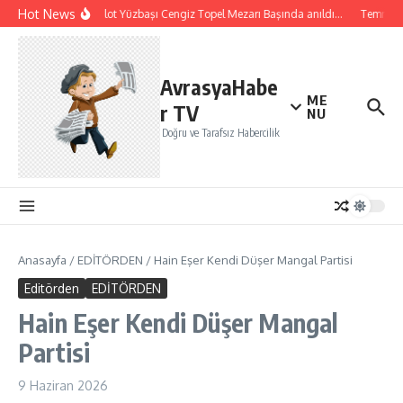
İçeriğe atla
Hot News
Şehit Pilot Yüzbaşı Cengiz Topel Mezarı Başında anıldı…
Temmuz ay
AvrasyaHabe
ME
r TV
NU
Doğru ve Tarafsız Habercilik
Anasayfa
/
EDİTÖRDEN
/
Hain Eşer Kendi Düşer Mangal Partisi
Editörden
EDİTÖRDEN
Hain Eşer Kendi Düşer Mangal
Partisi
9 Haziran 2026