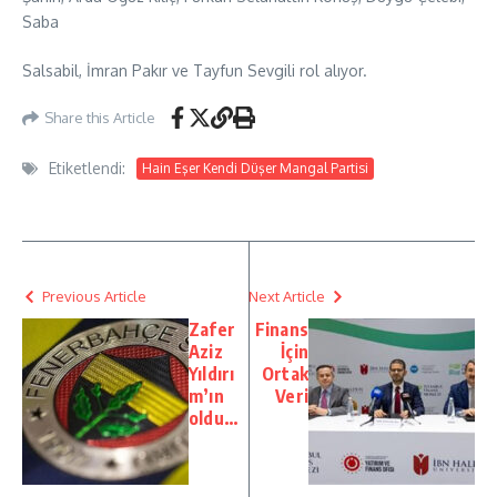
Saba
Salsabil, İmran Pakır ve Tayfun Sevgili rol alıyor.
Share this Article
Etiketlendi:
Hain Eşer Kendi Düşer Mangal Partisi
Previous Article
Next Article
Zafer
Finans
Aziz
İçin
Yıldırı
Ortak
m’ın
Veri
oldu…