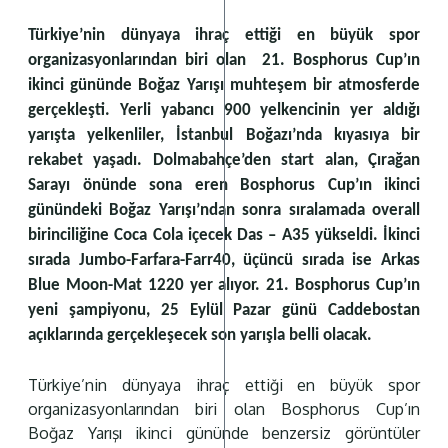
Türkiye’nin dünyaya ihraç ettiği en büyük spor
organizasyonlarından biri olan 21. Bosphorus Cup’ın
ikinci gününde Boğaz Yarışı muhteşem bir atmosferde
gerçekleşti. Yerli yabancı 900 yelkencinin yer aldığı
yarışta yelkenliler, İstanbul Boğazı’nda kıyasıya bir
rekabet yaşadı. Dolmabahçe’den start alan, Çırağan
Sarayı önünde sona eren Bosphorus Cup’ın ikinci
günündeki Boğaz Yarışı’ndan sonra sıralamada overall
birinciliğine Coca Cola içecek Das – A35 yükseldi. İkinci
sırada Jumbo-Farfara-Farr40, üçüncü sırada ise Arkas
Blue Moon-Mat 1220 yer alıyor. 21. Bosphorus Cup’ın
yeni şampiyonu, 25 Eylül Pazar günü Caddebostan
açıklarında gerçekleşecek son yarışla belli olacak.
Türkiye’nin dünyaya ihraç ettiği en büyük spor
organizasyonlarından biri olan Bosphorus Cup’ın
Boğaz Yarışı ikinci gününde benzersiz görüntüler