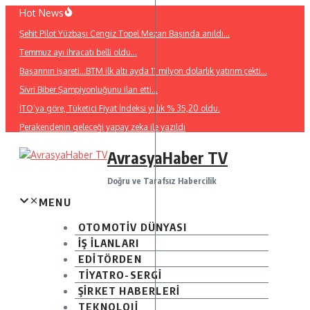
İçeriğe
Hot News
atla
Şehit Pilot Yüzbaşı Cengiz Topel Mezarı Başında anıldı…
Temmuz ayı ihracatı belli oldu…
Başarının işareti…BTM ilk altı ayda 11 milyon dolarlık yatırım çekti…
Sivri Biber Şampiyonluğunu ilan etti…
İTO’ya göre, Tüketici Fiyat İndeksi yıllık % 35,20 oldu.
Perakendenin geleceği yapay zeka ile yazıldı
AvrasyaHaber TV
Doğru ve Tarafsız Habercilik
MENU
OTOMOTİV DÜNYASI
İŞ İLANLARI
EDİTÖRDEN
TİYATRO-SERGİ
ŞİRKET HABERLERİ
TEKNOLOJİ