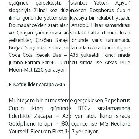
eşliğinde gerçekleşti. ‘İstanbul Yelken Açıyor’
sloganıyla 21’inci kez düzenlenen Bosphorus Cup’ın
ikinci gününde yelkenciler kıyasıya bir rekabet yaşadı.
Dolmabahçe’den start alan, Anadolu Hisarı şamandırası
ve Çırağan şamandırası arasındaki hatta dümen kıran
yelkenliler, Çırağan Sarayı önünde yarışı tamamladı.
Boğaz Yarışı’ndan sonra sıralamada overall birinciliğine
Coca Cola içecek Das – A35 yükseldi. İkinci sırada
Jumbo-Farfara-Farr40, üçüncü sırada ise Arkas Blue
Moon-Mat 1220 yer alıyor.
BTC2’de lider Zacapa A-35
Muhteşem bir atmosferde gerçekleşen Bopshorus
Cup’ın ikinci gününde BTC2 sıralamasında
liderlikte Zacapa – A35 yer aldı. İkinci sırada
Goldphonu Jerapi – J80, üçüncü ise MG Rechare
Yourself-Electron First 34.7 yer alıyor.