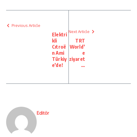
Previous Article
Next Article
Elektri
kli
TRT
Cıtroë
World’
n Ami
e
Türkiy
ziyaret
e’de!
…
Editör