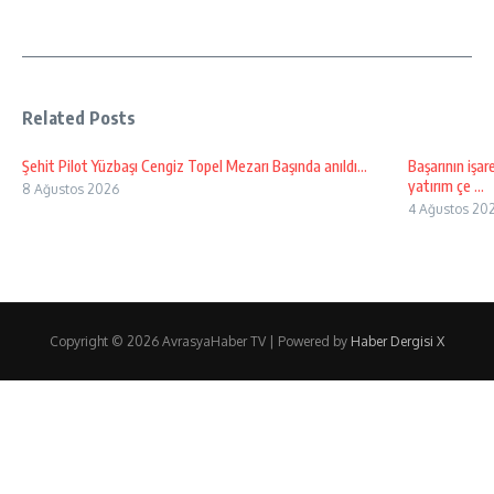
Related Posts
Şehit Pilot Yüzbaşı Cengiz Topel Mezarı Başında anıldı…
Başarının işar
yatırım çe ...
8 Ağustos 2026
4 Ağustos 20
Copyright © 2026 AvrasyaHaber TV | Powered by
Haber Dergisi X