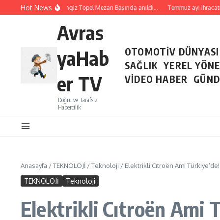
İçeriğe atla
Hot News
ehit Pilot Yüzbaşı Cengiz Topel Mezarı Başında anıldı…
Temmuz ayı ihracatı bell
Avras
yaHab
OTOMOTİV DÜNYASI
SAĞLIK
YEREL YÖN
er TV
VİDEO HABER
GÜND
Doğru ve Tarafsız
Habercilik
Anasayfa
/
TEKNOLOJİ
/
Teknoloji
/
Elektrikli Cıtroën Ami Türkiye’de!
TEKNOLOJİ
Teknoloji
Elektrikli Cıtroën Ami 