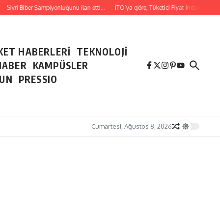
vri Biber Şampiyonluğunu ilan etti…
İTO’ya göre, Tüketici Fiyat İndeksi yıllık % 3
KET HABERLERİ
TEKNOLOJİ
HABER
KAMPÜSLER
NUN
PRESSIO
Cumartesi, Ağustos 8, 2026