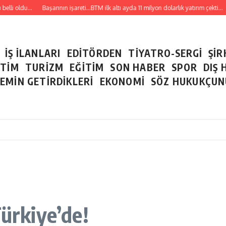
i oldu…
Başarının işareti…BTM ilk altı ayda 11 milyon dolarlık yatırım çekti…
Si
İŞ İLANLARI
EDİTÖRDEN
TİYATRO-SERGİ
ŞİR
ETİM
TURİZM
EĞİTİM
SON HABER
SPOR
DIŞ 
EMİN GETİRDİKLERİ
EKONOMİ
SÖZ HUKUKÇU
Türkiye’de!