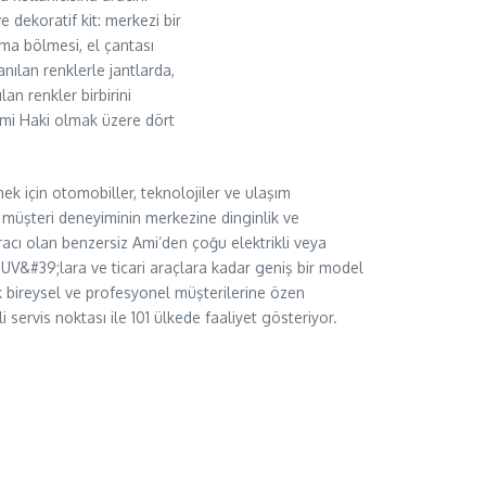
 dekoratif kit: merkezi bir
ma bölmesi, el çantası
anılan renklerle jantlarda,
an renkler birbirini
mi Haki olmak üzere dört
ek için otomobiller, teknolojiler ve ulaşım
n, müşteri deneyiminin merkezine dinginlik ve
 aracı olan benzersiz Ami’den çoğu elektrikli veya
 SUV&#39;lara ve ticari araçlara kadar geniş bir model
k bireysel ve profesyonel müşterilerine özen
i servis noktası ile 101 ülkede faaliyet gösteriyor.