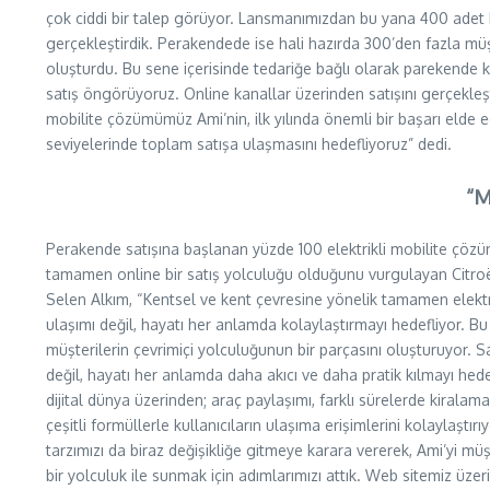
çok ciddi bir talep görüyor. Lansmanımızdan bu yana 400 adet 
gerçekleştirdik. Perakendede ise hali hazırda 300’den fazla müş
oluşturdu. Bu sene içerisinde tedariğe bağlı olarak parekende 
satış öngörüyoruz. Online kanallar üzerinden satışını gerçekleşt
mobilite çözümümüz Ami’nin, ilk yılında önemli bir başarı elde 
seviyelerinde toplam satışa ulaşmasını hedefliyoruz” dedi.
“M
Perakende satışına başlanan yüzde 100 elektrikli mobilite çözü
tamamen online bir satış yolculuğu olduğunu vurgulayan Citr
Selen Alkım, “Kentsel ve kent çevresine yönelik tamamen elektr
ulaşımı değil, hayatı her anlamda kolaylaştırmayı hedefliyor. 
müşterilerin çevrimiçi yolculuğunun bir parçasını oluşturuyor. S
değil, hayatı her anlamda daha akıcı ve daha pratik kılmayı hed
dijital dünya üzerinden; araç paylaşımı, farklı sürelerde kirala
çeşitli formüllerle kullanıcıların ulaşıma erişimlerini kolaylaştır
tarzımızı da biraz değişikliğe gitmeye karara vererek, Ami’yi m
bir yolculuk ile sunmak için adımlarımızı attık. Web sitemiz üzer