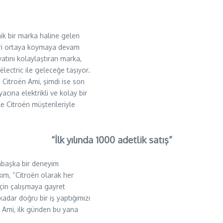
nik bir marka haline gelen
leri ortaya koymaya devam
yatını kolaylaştıran marka,
ectric ile geleceğe taşıyor.
 Citroën Ami, şimdi ise son
yacına elektrikli ve kolay bir
e Citroën müşterileriyle
“İlk yılında 1000 adetlik satış”
ambaşka bir deneyim
m, “Citroën olarak her
çin çalışmaya gayret
adar doğru bir iş yaptığımızı
n Ami, ilk günden bu yana