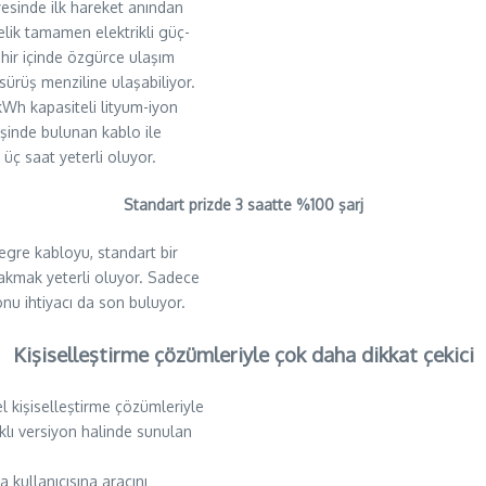
yesinde ilk hareket anından
telik tamamen elektrikli güç-
hir içinde özgürce ulaşım
 sürüş menziline ulaşabiliyor.
 kWh kapasiteli lityum-iyon
şinde bulunan kablo ile
n üç saat yeterli oluyor.
Standart prizde 3 saatte %100 şarj
tegre kabloyu, standart bir
i takmak yeterli oluyor. Sadece
onu ihtiyacı da son buluyor.
Kişiselleştirme çözümleriyle çok daha dikkat çekici
l kişiselleştirme çözümleriyle
klı versiyon halinde sunulan
 kullanıcısına aracını