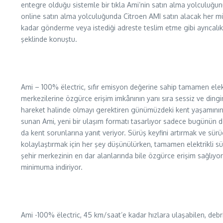
entegre olduğu sistemle bir tıkla Ami’nin satın alma yolculuğu
online satın alma yolculuğunda Citroen AMI satın alacak her mü
kadar gönderme veya istediği adreste teslim etme gibi ayrıcalık
şeklinde konuştu.
Ami – 100% ëlectric, sıfır emisyon değerine sahip tamamen elekt
merkezilerine özgürce erişim imkânının yanı sıra sessiz ve dingin
hareket halinde olmayı gerektiren günümüzdeki kent yaşamının 
sunan Ami, yeni bir ulaşım formatı tasarlıyor sadece bugünün d
da kent sorunlarına yanıt veriyor. Sürüş keyfini artırmak ve sür
kolaylaştırmak için her şey düşünülürken, tamamen elektrikli 
şehir merkezinin en dar alanlarında bile özgürce erişim sağlıyor
minimuma indiriyor.
Ami -100% ëlectric, 45 km/saat’e kadar hızlara ulaşabilen, debri