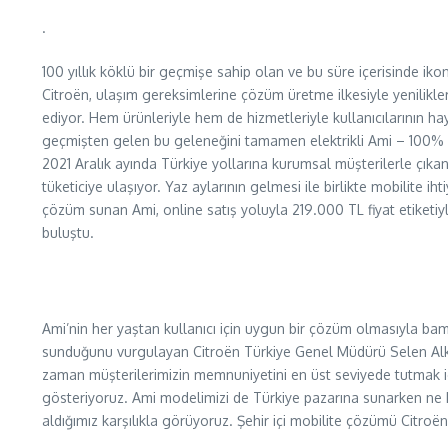
.
100 yıllık köklü bir geçmişe sahip olan ve bu süre içerisinde iko
Citroën, ulaşım gereksimlerine çözüm üretme ilkesiyle yenilik
ediyor. Hem ürünleriyle hem de hizmetleriyle kullanıcılarının ha
geçmişten gelen bu geleneğini tamamen elektrikli Ami – 100% ël
2021 Aralık ayında Türkiye yollarına kurumsal müşterilerle çıkan
tüketiciye ulaşıyor. Yaz aylarının gelmesi ile birlikte mobilite ihti
çözüm sunan Ami, online satış yoluyla 219.000 TL fiyat etiketiyl
buluştu.
Ami’nin her yaştan kullanıcı için uygun bir çözüm olmasıyla b
sunduğunu vurgulayan Citroën Türkiye Genel Müdürü Selen Alkı
zaman müşterilerimizin memnuniyetini en üst seviyede tutmak i
gösteriyoruz. Ami modelimizi de Türkiye pazarına sunarken ne k
aldığımız karşılıkla görüyoruz. Şehir içi mobilite çözümü Citroë