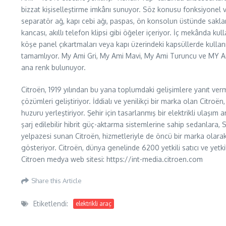
bizzat kişiselleştirme imkânı sunuyor. Söz konusu fonksiyonel ve
separatör ağ, kapı cebi ağı, paspas, ön konsolun üstünde sakla
kancası, akıllı telefon klipsi gibi öğeler içeriyor. İç mekânda kull
köşe panel çıkartmaları veya kapı üzerindeki kapsüllerde kullanıl
tamamlıyor. My Ami Gri, My Ami Mavi, My Ami Turuncu ve MY A
ana renk bulunuyor.
Citroën, 1919 yılından bu yana toplumdaki gelişimlere yanıt verm
çözümleri geliştiriyor. İddialı ve yenilikçi bir marka olan Citroë
huzuru yerleştiriyor. Şehir için tasarlanmış bir elektrikli ulaşım
şarj edilebilir hibrit güç-aktarma sistemlerine sahip sedanlara,
yelpazesi sunan Citroën, hizmetleriyle de öncü bir marka olara
gösteriyor. Citroën, dünya genelinde 6200 yetkili satıcı ve yetkil
Citroen medya web sitesi: https://int-media.citroen.com
Share this Article
Etiketlendi:
elektrikli araç