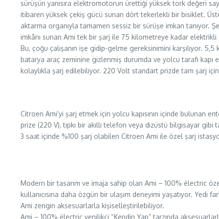
sürüşün yanısıra elektromotorun ürettiği yüksek tork değeri sa
itibaren yüksek çekiş gücü sunan dört tekerlekli bir bisiklet. Üs
aktarma organıyla tamamen sessiz bir sürüşe imkan tanıyor. Şe
imkânı sunan Ami tek bir şarj ile 75 kilometreye kadar elektrikli
Bu, çoğu çalışanın işe gidip-gelme gereksinimini karşılıyor. 5,5
batarya araç zeminine gizlenmiş durumda ve yolcu tarafı kapı e
kolaylıkla şarj edilebiliyor. 220 Volt standart prizde tam şarj içi
Citroen Ami’yi şarj etmek için yolcu kapısının içinde bulunan en
prize (220 V), tıpkı bir akıllı telefon veya dizüstü bilgisayar gib
3 saat içinde %100 şarj olabilen Citroen Ami ile özel şarj istasy
Modern bir tasarım ve imaja sahip olan Ami – 100% ëlectric öze
kullanıcısına daha özgün bir ulaşım deneyimi yaşatıyor. Yedi far
Ami zengin aksesuarlarla kişiselleştirilebiliyor.
Ami – 100% ëlectric yenilikçi “Kendin Yap” tarzında aksesuarlarla