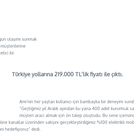
ygun ulaşımı sunmak
 müşterilerine
tici ile
Türkiye yollarına 219.000 TL’lik fiyatı ile çıktı.
Ami’nin her yaştan kullanıcı için bambaşka bir deneyim su
“Geçtiğimiz yıl Aralık ayından bu yana 400 adet kurumsal sa
müşteri aracı almak için ön talep oluştudu. Bu sene içerisin
e kanallar üzerinden satışını gerçekleştirdiğimiz %100 elektrikli mobi
nı hedefliyoruz” dedi.