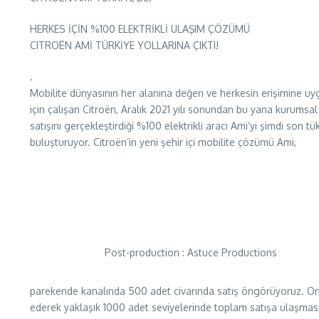
HERKES İÇİN %100 ELEKTRİKLİ ULAŞIM ÇÖZÜMÜ
CITROËN AMİ TÜRKİYE YOLLARINA ÇIKTI!
.
Mobilite dünyasının her alanına değen ve herkesin erişimine u
için çalışan Citroën, Aralık 2021 yılı sonundan bu yana kurumsal
satışını gerçekleştirdiği %100 elektrikli aracı Ami’yi şimdi son tüke
buluşturuyor. Citroën’in yeni şehir içi mobilite çözümü Ami,
Post-production : Astuce Productions
parekende kanalında 500 adet civarında satış öngörüyoruz. Onlin
ederek yaklaşık 1000 adet seviyelerinde toplam satışa ulaşması