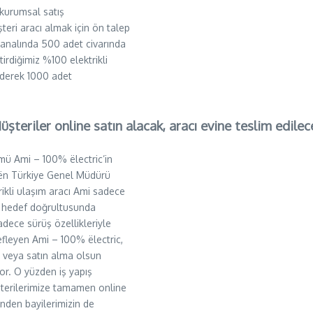
kurumsal satış
teri aracı almak için ön talep
kanalında 500 adet civarında
irdiğimiz %100 elektrikli
ederek 1000 adet
üşteriler online satın alacak, aracı evine teslim edilec
mü Ami – 100% ëlectric’in
oën Türkiye Genel Müdürü
ikli ulaşım aracı Ami sadece
Bu hedef doğrultusunda
adece sürüş özellikleriyle
efleyen Ami – 100% ëlectric,
ma veya satın alma olsun
ıyor. O yüzden iş yapış
üşterilerimize tamamen online
inden bayilerimizin de