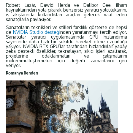
Robert Lazăr, Dawid Herda ve Dalibor Cee, ilham
kaynaklarından yola çıkarak benzersiz yaratıcı yolculuklarını,
iş akışlarında kullandıkları araçları gelecek vaat eden
sanatçılarla paylaşıyor.
Sanatçıların teknikleri ve stilleri farklılık gösterse de hepsi
de
NVIDIA Studio desteği
nden yararlanmayı tercih ediyor.
Sanatçılar yaratıcı uygulamalarında GPU hızlandırma
sayesinde daha hızlı bir şekilde hareket etme özgürlüğü
yaşıyor. NVIDIA RTX GPU’lar tarafından hızlandırılan yapay
zeka destekli özellikler, tekrarlayan, sıkıcı işleri azaltarak,
projelerine odaklanmaları ve çalışmalarını
mükemmelleştirmeleri için değerli zamanlarını geri
veriyor.
Romanya Renderı