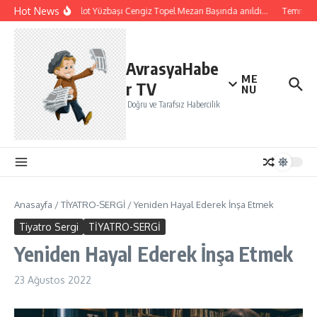
İçeriğe atla
Hot News
Şehit Pilot Yüzbaşı Cengiz Topel Mezarı Başında anıldı…
Temmuz ayı
AvrasyaHabe
ME
r TV
NU
Doğru ve Tarafsız Habercilik
Anasayfa
/
TİYATRO-SERGİ
/
Yeniden Hayal Ederek İnşa Etmek
Tiyatro Sergi
TİYATRO-SERGİ
Yeniden Hayal Ederek İnşa Etmek
23 Ağustos 2022