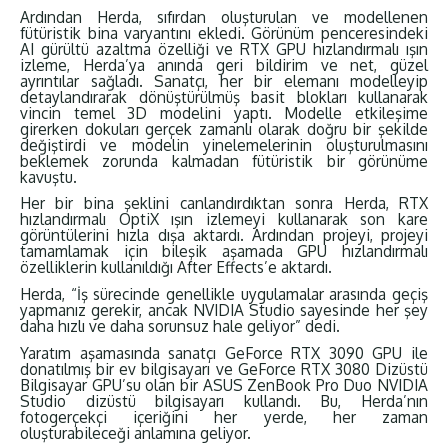
Ardından Herda, sıfırdan oluşturulan ve modellenen
fütüristik bina varyantını ekledi. Görünüm penceresindeki
AI gürültü azaltma özelliği ve RTX GPU hızlandırmalı ışın
izleme, Herda’ya anında geri bildirim ve net, güzel
ayrıntılar sağladı. Sanatçı, her bir elemanı modelleyip
detaylandırarak dönüştürülmüş basit blokları kullanarak
vincin temel 3D modelini yaptı. Modelle etkileşime
girerken dokuları gerçek zamanlı olarak doğru bir şekilde
değiştirdi ve modelin yinelemelerinin oluşturulmasını
beklemek zorunda kalmadan fütüristik bir görünüme
kavuştu.
Her bir bina şeklini canlandırdıktan sonra Herda, RTX
hızlandırmalı OptiX ışın izlemeyi kullanarak son kare
görüntülerini hızla dışa aktardı. Ardından projeyi, projeyi
tamamlamak için bileşik aşamada GPU hızlandırmalı
özelliklerin kullanıldığı After Effects’e aktardı.
Herda, “İş sürecinde genellikle uygulamalar arasında geçiş
yapmanız gerekir, ancak NVIDIA Studio sayesinde her şey
daha hızlı ve daha sorunsuz hale geliyor” dedi.
Yaratım aşamasında sanatçı GeForce RTX 3090 GPU ile
donatılmış bir ev bilgisayarı ve GeForce RTX 3080 Dizüstü
Bilgisayar GPU’su olan bir ASUS ZenBook Pro Duo NVIDIA
Studio dizüstü bilgisayarı kullandı. Bu, Herda’nın
fotogerçekçi içeriğini her yerde, her zaman
oluşturabileceği anlamına geliyor.