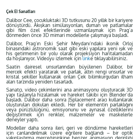
Çek El Sanatları
Dalibor Cee, çocukluktaki 3D tutkusunu 20 yıllık bir kariyere
dönüştürdü. Akışkan simülasyonları, duman ve patlamalar
gibi film özel efektlerinde uzmanlaşmak için Prag’a
dönmeden önce 3D mimari modellerle çalışmaya başladı.
Dalibor, Prag’ın Eski Şehir Meydanı’ndaki ikonik Orloj
binasındaki astronomik saat gibi eski yapılara yeni ışık ve
his getirmenin bir yolu olarak projeksiyon haritalamadan
da hoşlanıyor. Videoyu izlemek için
link
e tıklayabilirsiniz.
Saatin dairesel unsurlarından büyülenen Dalibor, bir
mercek efekti yaratarak ve parlak, altın rengi unsurlar ve
kristal şekiller kullanarak onları Çek bilimkurgudan ilham
alan tarzında yeniden tasarladı.
Sanatçı, video çekimlerini ana animasyonu oluşturacak 3D
yapı taşlarıyla hizalamak ve hareket takibi için Blender’da
başladı. Dalibor daha sonra JSplacement aracı kullanılarak
oluşturulan dokuları ekledi. Her bir elementin parlaklığını
veya pürüzlülüğünü, emisyonunu ve aynasal özelliklerini
değiştirmek için renkler, malzemeler ve maskelerle
deneyler yaptı.
Modeller daha sonra ileri, geri ve döndürme hareketleri
için canlandırılmak üzere eğrilere bağlandı – bir optik
yakınlaştırma merceğininkine benzer, animasyon derinliği