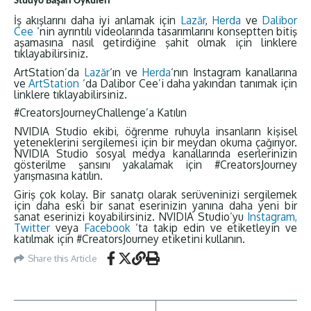
Stüdyo Başarı Öyküleri
İş akışlarını daha iyi anlamak için
Lazăr
,
Herda
ve
Dalibor
Cee
‘nin ayrıntılı videolarında tasarımlarını konseptten bitiş
aşamasına nasıl getirdiğine şahit olmak için linklere
tıklayabilirsiniz.
ArtStation’da
Lazăr
‘ın ve
Herda
‘nın Instagram kanallarına
ve
ArtStation
‘da Dalibor Cee’i daha yakından tanımak için
linklere tıklayabilirsiniz.
#CreatorsJourneyChallenge’a Katılın
NVIDIA Studio ekibi, öğrenme ruhuyla insanların kişisel
yeteneklerini sergilemesi için bir meydan okuma çağırıyor.
NVIDIA Studio sosyal medya kanallarında eserlerinizin
gösterilme şansını yakalamak için #CreatorsJourney
yarışmasına katılın.
Giriş çok kolay. Bir sanatçı olarak serüveninizi sergilemek
için daha eski bir sanat eserinizin yanına daha yeni bir
sanat eserinizi koyabilirsiniz. NVIDIA Studio’yu
Instagram,
Twitter
veya
Facebook
‘ta takip edin ve etiketleyin ve
katılmak için #CreatorsJourney etiketini kullanın.
Share this Article