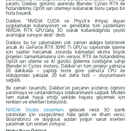
yarattı. Dalibor, görüntü alanında Blender Cycles RTX ile
hızlandırılmış OptiX ışın izlemeyi kullanarak bunu çarpıcı bir
hızla başardı.
Dalibor, “NVIDIA CUDA ve PhysX’e ihtiyaç duyan
uygulamaları kullanıyorum ve genellikle tüm yazılımların
NVIDIA RTX GPU’larla 3D olarak kullanıldığında çeşitli
avantajlar sunuyor dedi” dedi.
Dalibor, bu tür çalışmaların çok zaman aldığını belirterek
ancak iki GeForce RTX 3090 Ti GPU’su sayesinde işleme
için saatler harcamak zorunda kalmadan ekstra büyük
projeleri tamamlamasına izin veriyor. RTX ile hızlandırılmış
OptiX ışın izleme ve AI gürültü giderme özelliğine sahip
Blender’ın Cycles motoru, Dalibor’un tüm projeyi yalnızca
20 dakikada – yaptığı teste göre yalnızca CPU ile
olduğundan yaklaşık 20 kat daha hızlı – oluşturmasını
sağladı.
Bu zaman tasarrufu, Dalibor’un parçanın yüzlerce öğesini
yaratmaya ve canlandırmaya odaklanmasını sağladı. Modeli
tam olarak hayal ettiği şekilde hayata geçirmek için
renkleri ve efektleri birleştirdi.
NVIDIA Studio sistemleri,
gelecek nesil 3D içerik
yaratıcıları için vazgeçilmez hale geldi ve ilham verici,
düşündürücü ve duygusal açıdan yoğun sanat eserleri
yaratmak için sınırları zorluyor.