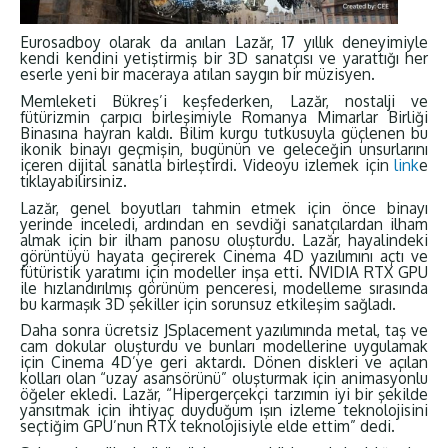
Eurosadboy olarak da anılan Lazăr, 17 yıllık deneyimiyle
kendi kendini yetiştirmiş bir 3D sanatçısı ve yarattığı her
eserle yeni bir maceraya atılan saygın bir müzisyen.
Memleketi Bükreş’i keşfederken, Lazăr, nostalji ve
fütürizmin çarpıcı birleşimiyle Romanya Mimarlar Birliği
Binasına hayran kaldı. Bilim kurgu tutkusuyla güçlenen bu
ikonik binayı geçmişin, bugünün ve geleceğin unsurlarını
içeren dijital sanatla birleştirdi. Videoyu izlemek için
link
e
tıklayabilirsiniz.
Lazăr, genel boyutları tahmin etmek için önce binayı
yerinde inceledi, ardından en sevdiği sanatçılardan ilham
almak için bir ilham panosu oluşturdu. Lazăr, hayalindeki
görüntüyü hayata geçirerek Cinema 4D yazılımını açtı ve
fütüristik yaratımı için modeller inşa etti. NVIDIA RTX GPU
ile hızlandırılmış görünüm penceresi, modelleme sırasında
bu karmaşık 3D şekiller için sorunsuz etkileşim sağladı.
Daha sonra ücretsiz JSplacement yazılımında metal, taş ve
cam dokular oluşturdu ve bunları modellerine uygulamak
için Cinema 4D’ye geri aktardı. Dönen diskleri ve açılan
kolları olan “uzay asansörünü” oluşturmak için animasyonlu
öğeler ekledi. Lazăr, “Hipergerçekçi tarzımın iyi bir şekilde
yansıtmak için ihtiyaç duyduğum ışın izleme teknolojisini
seçtiğim GPU’nun RTX teknolojisiyle elde ettim” dedi.