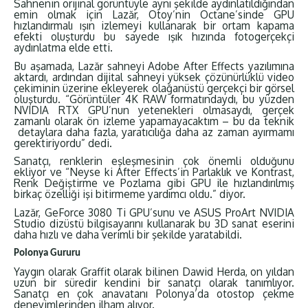
Sahnenin orijinal görüntüyle aynı şekilde aydınlatıldığından
emin olmak için Lazăr, Otoy’nin Octane’sinde GPU
hızlandırmalı ışın izlemeyi kullanarak bir ortam kapama
efekti oluşturdu bu sayede ışık hızında fotogerçekçi
aydınlatma elde etti.
Bu aşamada, Lazăr sahneyi Adobe After Effects yazılımına
aktardı, ardından dijital sahneyi yüksek çözünürlüklü video
çekiminin üzerine ekleyerek olağanüstü gerçekçi bir görsel
oluşturdu. “Görüntüler 4K RAW formatındaydı, bu yüzden
NVIDIA RTX GPU’nun yetenekleri olmasaydı, gerçek
zamanlı olarak ön izleme yapamayacaktım – bu da teknik
detaylara daha fazla, yaratıcılığa daha az zaman ayırmamı
gerektiriyordu” dedi.
Sanatçı, renklerin eşleşmesinin çok önemli olduğunu
ekliyor ve “Neyse ki After Effects’in Parlaklık ve Kontrast,
Renk Değiştirme ve Pozlama gibi GPU ile hızlandırılmış
birkaç özelliği işi bitirmeme yardımcı oldu.” diyor.
Lazăr, GeForce 3080 Ti GPU’sunu ve ASUS ProArt NVIDIA
Studio dizüstü bilgisayarını kullanarak bu 3D sanat eserini
daha hızlı ve daha verimli bir şekilde yaratabildi.
Polonya Gururu
Yaygın olarak Graffit olarak bilinen Dawid Herda, on yıldan
uzun bir süredir kendini bir sanatçı olarak tanımlıyor.
Sanatçı en çok anavatanı Polonya’da otostop çekme
deneyimlerinden ilham alıyor.