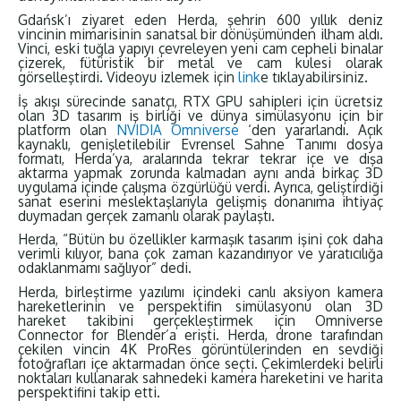
Gdańsk’ı ziyaret eden Herda, şehrin 600 yıllık deniz
vincinin mimarisinin sanatsal bir dönüşümünden ilham aldı.
Vinci, eski tuğla yapıyı çevreleyen yeni cam cepheli binalar
çizerek, fütüristik bir metal ve cam kulesi olarak
görselleştirdi. Videoyu izlemek için
link
e tıklayabilirsiniz.
İş akışı sürecinde sanatçı, RTX GPU sahipleri için ücretsiz
olan 3D tasarım iş birliği ve dünya simülasyonu için bir
platform olan
NVIDIA Omniverse
‘den yararlandı. Açık
kaynaklı, genişletilebilir Evrensel Sahne Tanımı dosya
formatı, Herda’ya, aralarında tekrar tekrar içe ve dışa
aktarma yapmak zorunda kalmadan aynı anda birkaç 3D
uygulama içinde çalışma özgürlüğü verdi. Ayrıca, geliştirdiği
sanat eserini meslektaşlarıyla gelişmiş donanıma ihtiyaç
duymadan gerçek zamanlı olarak paylaştı.
Herda, “Bütün bu özellikler karmaşık tasarım işini çok daha
verimli kılıyor, bana çok zaman kazandırıyor ve yaratıcılığa
odaklanmamı sağlıyor” dedi.
Herda, birleştirme yazılımı içindeki canlı aksiyon kamera
hareketlerinin ve perspektifin simülasyonu olan 3D
hareket takibini gerçekleştirmek için Omniverse
Connector for Blender’a erişti. Herda, drone tarafından
çekilen vincin 4K ProRes görüntülerinden en sevdiği
fotoğrafları içe aktarmadan önce seçti. Çekimlerdeki belirli
noktaları kullanarak sahnedeki kamera hareketini ve harita
perspektifini takip etti.