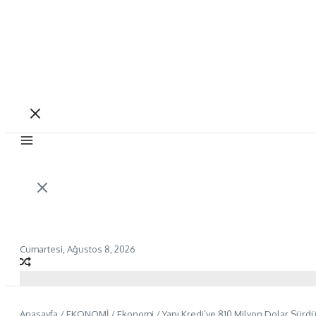
Cumartesi, Ağustos 8, 2026
Anasayfa
/
EKONOMİ
/
Ekonomi
/
Yapı Kredi’ye 810 Milyon Dolar Sürdü