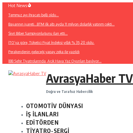
İçeriğe
Hot News
atla
Temmuz ayı ihracatı belli oldu…
Başarının işareti…BTM ilk altı ayda 11 milyon dolarlık yatırım çekti…
Sivri Biber Şampiyonluğunu ilan etti…
İTO’ya göre, Tüketici Fiyat İndeksi yıllık % 35,20 oldu.
Perakendenin geleceği yapay zeka ile yazıldı
İBB Şehir Tiyatrolarında ,Açık Hava Yaz Oyunları başlıyor…
AvrasyaHaber TV
Doğru ve Tarafsız Habercilik
OTOMOTİV DÜNYASI
İŞ İLANLARI
EDİTÖRDEN
TİYATRO-SERGİ