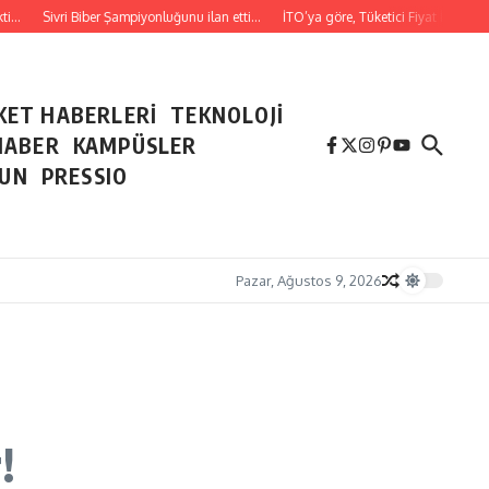
Sivri Biber Şampiyonluğunu ilan etti…
İTO’ya göre, Tüketici Fiyat İndeksi yıll
KET HABERLERİ
TEKNOLOJİ
HABER
KAMPÜSLER
NUN
PRESSIO
Pazar, Ağustos 9, 2026
!