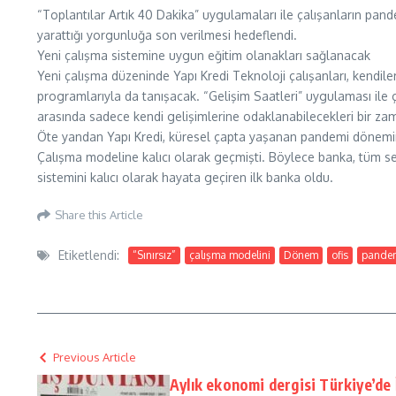
“Toplantılar Artık 40 Dakika” uygulamaları ile çalışanların pand
yarattığı yorgunluğa son verilmesi hedeflendi.
Yeni çalışma sistemine uygun eğitim olanakları sağlanacak
Yeni çalışma düzeninde Yapı Kredi Teknoloji çalışanları, kendile
programlarıyla da tanışacak. “Gelişim Saatleri” uygulaması ile 
arasında sadece kendi gelişimlerine odaklanabilecekleri bir zam
Öte yandan Yapı Kredi, küresel çapta yaşanan pandemi dönemind
Çalışma modeline kalıcı olarak geçmişti. Böylece banka, tüm se
sistemini kalıcı olarak hayata geçiren ilk banka oldu.
Share this Article
Etiketlendi:
“Sınırsız”
çalışma modelini
Dönem
ofis
pandem
Previous Article
Aylık ekonomi dergisi Türkiye’de İ