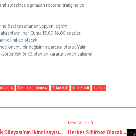
emi süresince ağırlaşan toplantı trafiğine ve
rine özel tasarlanan yepyeni eğitim
çalışanların, her Cuma 15.00-16.00 saatleri
an dilimi de olacak.
e önemli bir değişimin parçası olarak Yalın
ktörler için öncü olan bir kararla evden çalışma
i esnek
Teknoloji | Sınırsız
Teknoloji’
Yapı Kredi
zaman
Next Article
ş Dünyası’nın ikinci sayısı…
Herkes Sihirbaz Olacak…