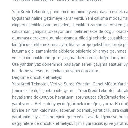
Yapı Kredi Teknoloji, pandemi döneminde yaygınlaşan esnek ça
uygulama haline getirmeye karar verdi. Yeni çalışma modeli Yapı 
ekipleri diledikleri zaman evden, diledikleri zaman ise ofisten ça
çalışanları, çalışma lokasyonlarını belirlemekte de özgür olacak. 
olunması gereken durumlar dışında, dilediği şehirde çalışabilece
birliğini desteklemek amacıyla; fikir ve proje geliştirme, proje p
kutlama gibi zamanlarda ekiplerle ofislerde bir araya gelinmesi p
ve ekip dinamiklerine göre çalışma düzenlerini, doğrudan yönetici
Öte yandan yaz döneminde başlayan esnek çalışma saatleri uygul
belirleme ve esnetme imkanına sahip olacaklar.
Değişime öncülük etmeliyiz
Yapı Kredi Teknoloji, Veri ve Süreç Yönetimi Genel Müdür Yardı
| Sınırsız ile ilgili şunları dile getirdi: ‘‘Yapı Kredi Teknoloji ol
hayatlarına dokunuyor, hayatlarını sorunsuzca sürdürmelerine ka
yaratıyoruz. Bizler, dünyayı değiştirmek için uğraşıyoruz. Bu d
için ise sınırları kaldırmak, ezberleri bozmak, yaratıcılık, sıra dış
yaratabilmeliyiz. Teknolojinin geleceğini tasarladığımız ve öncül
değişimlere de öncülük etmeliyiz. İşimiz yaratıcılık işi ve yarat