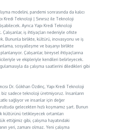
lışma modelini, pandemi sonrasında da kalıcı
Kredi Teknoloji | Sınırsız ile Teknoloji
lışabilecek. Ayrıca Yapı Kredi Teknoloji
Çalışanlar, iş ihtiyaçları nedeniyle ofiste
k. Bununla birlikte, kültürü, inovasyonu ve iş
lanlama, sosyalleşme ve başarıyı birlikte
lanlanıyor. Çalışanlar, bireysel ihtiyaçlarına
leriyle ve ekipleriyle kendileri belirleyecek.
amasıyla da çalışma saatlerini diledikleri gibi
mcısı Dr. Gökhan Özdinç, Yapı Kredi Teknoloji
arak biz sadece teknoloji üretmiyoruz. İnsanların
tkı sağlıyor ve insanlar için değer
oğrultuda gelecekten hızlı koşmamız şart. Bunun
ılık kültürünü tetikleyecek ortamları
ük ettiğimiz gibi, çalışma hayatındaki
manın yeri, zamanı olmaz. Yeni çalışma