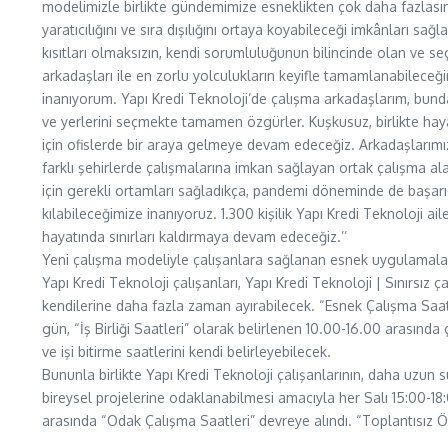
modelimizle birlikte gündemimize esneklikten çok daha fazlasın
yaratıcılığını ve sıra dışılığını ortaya koyabileceği imkânları s
kısıtları olmaksızın, kendi sorumluluğunun bilincinde olan ve seç
arkadaşları ile en zorlu yolculukların keyifle tamamlanabileceğ
inanıyorum. Yapı Kredi Teknoloji’de çalışma arkadaşlarım, bund
ve yerlerini seçmekte tamamen özgürler. Kuşkusuz, birlikte haya
için ofislerde bir araya gelmeye devam edeceğiz. Arkadaşlarımız
farklı şehirlerde çalışmalarına imkan sağlayan ortak çalışma alanla
için gerekli ortamları sağladıkça, pandemi döneminde de başar
kılabileceğimize inanıyoruz. 1.300 kişilik Yapı Kredi Teknoloji a
hayatında sınırları kaldırmaya devam edeceğiz.’’
Yeni çalışma modeliyle çalışanlara sağlanan esnek uygulamal
Yapı Kredi Teknoloji çalışanları, Yapı Kredi Teknoloji | Sınırsız
kendilerine daha fazla zaman ayırabilecek. “Esnek Çalışma Saatl
gün, “İş Birliği Saatleri” olarak belirlenen 10.00-16.00 arasınd
ve işi bitirme saatlerini kendi belirleyebilecek.
Bununla birlikte Yapı Kredi Teknoloji çalışanlarının, daha uzun sü
bireysel projelerine odaklanabilmesi amacıyla her Salı 15:00-1
arasında “Odak Çalışma Saatleri” devreye alındı. “Toplantısız 