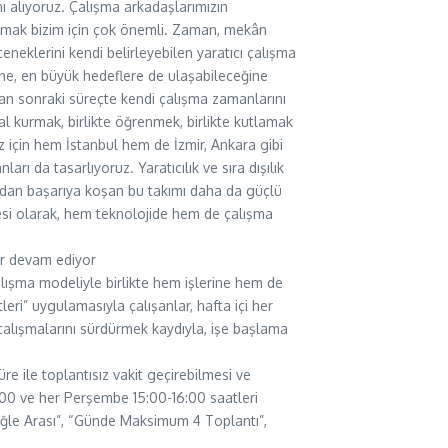
ı alıyoruz. Çalışma arkadaşlarımızın
ağlamak bizim için çok önemli. Zaman, mekân
eneklerini kendi belirleyebilen yaratıcı çalışma
ine, en büyük hedeflere de ulaşabileceğine
an sonraki süreçte kendi çalışma zamanlarını
l kurmak, birlikte öğrenmek, birlikte kutlamak
 için hem İstanbul hem de İzmir, Ankara gibi
rı da tasarlıyoruz. Yaratıcılık ve sıra dışılık
ıdan başarıya koşan bu takımı daha da güçlü
ilesi olarak, hem teknolojide hem de çalışma
ar devam ediyor
 çalışma modeliyle birlikte hem işlerine hem de
eri” uygulamasıyla çalışanlar, hafta içi her
a çalışmalarını sürdürmek kaydıyla, işe başlama
re ile toplantısız vakit geçirebilmesi ve
8:00 ve her Perşembe 15:00-16:00 saatleri
Öğle Arası”, “Günde Maksimum 4 Toplantı”,