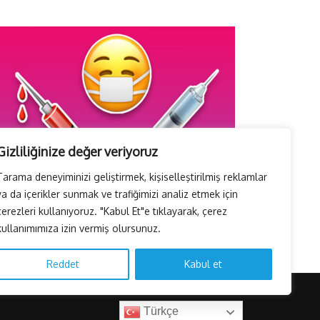
Gizliliğinize değer veriyoruz
Tarama deneyiminizi geliştirmek, kişiselleştirilmiş reklamlar
ya da içerikler sunmak ve trafiğimizi analiz etmek için
İTO’ya göre, Tüketici Fiyat İndeksi yıllık % 35,20 oldu.
çerezleri kullanıyoruz. "Kabul Et"e tıklayarak, çerez
1 Ağustos 2026
kullanımımıza izin vermiş olursunuz.
Reddet
Kabul et
Türkçe