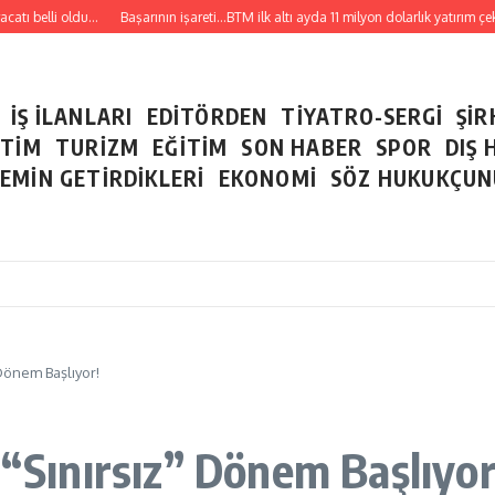
ı belli oldu…
Başarının işareti…BTM ilk altı ayda 11 milyon dolarlık yatırım çekti…
İŞ İLANLARI
EDİTÖRDEN
TİYATRO-SERGİ
ŞİR
ETİM
TURİZM
EĞİTİM
SON HABER
SPOR
DIŞ 
EMİN GETİRDİKLERİ
EKONOMİ
SÖZ HUKUKÇU
 Dönem Başlıyor!
 “Sınırsız” Dönem Başlıyor