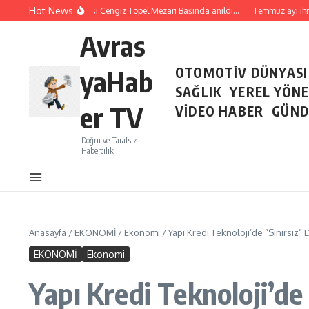
İçeriğe atla
Hot News
Şehit Pilot Yüzbaşı Cengiz Topel Mezarı Başında anıldı…
Temmuz ayı ihracat
Avras
yaHab
OTOMOTİV DÜNYASI
SAĞLIK
YEREL YÖN
er TV
VİDEO HABER
GÜND
Doğru ve Tarafsız
Habercilik
Anasayfa
/
EKONOMİ
/
Ekonomi
/
Yapı Kredi Teknoloji’de “Sınırsız”
EKONOMİ
Ekonomi
Yapı Kredi Teknoloji’de