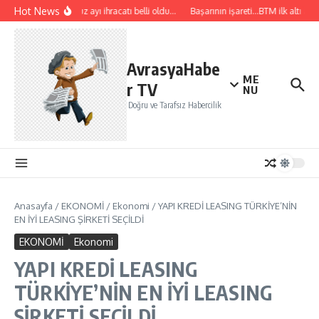
İçeriğe atla
Hot News
Temmuz ayı ihracatı belli oldu…
Başarının işareti…BTM ilk altı ayda
AvrasyaHabe
ME
r TV
NU
Doğru ve Tarafsız Habercilik
Anasayfa
/
EKONOMİ
/
Ekonomi
/
YAPI KREDİ LEASING TÜRKİYE’NİN
EN İYİ LEASING ŞİRKETİ SEÇİLDİ
EKONOMİ
Ekonomi
YAPI KREDİ LEASING
TÜRKİYE’NİN EN İYİ LEASING
ŞİRKETİ SEÇİLDİ