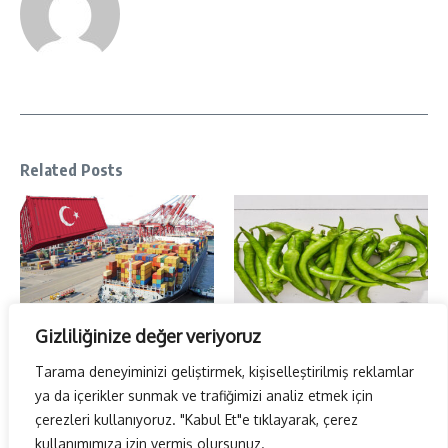
Related Posts
Gizliliğinize değer veriyoruz
Temmuz ayı ihracatı belli oldu…
Sivri Biber Şampiyonluğunu ilan
etti…
5 Ağustos 2026
Tarama deneyiminizi geliştirmek, kişiselleştirilmiş reklamlar
2 Ağustos 2026
ya da içerikler sunmak ve trafiğimizi analiz etmek için
çerezleri kullanıyoruz. "Kabul Et"e tıklayarak, çerez
kullanımımıza izin vermiş olursunuz.