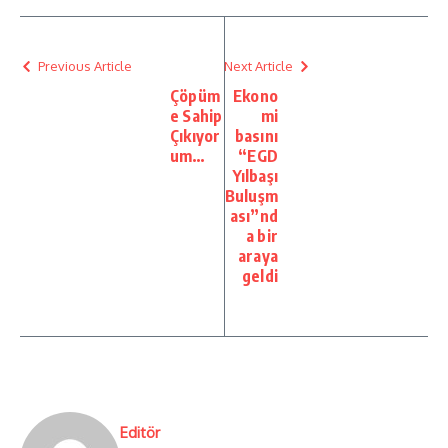
Previous Article
Next Article
Çöpüm
Ekono
e Sahip
mi
Çıkıyor
basını
um…
“EGD
Yılbaşı
Buluşm
ası”nd
a bir
araya
geldi
Editör