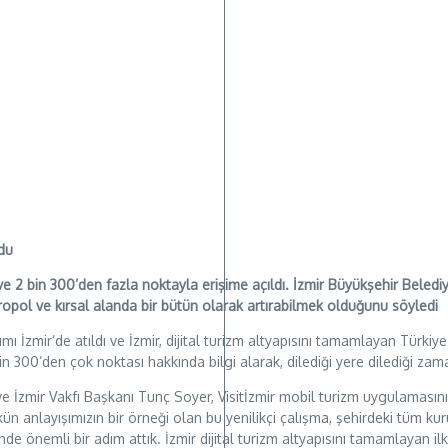
ldu
 ve 2 bin 300’den fazla noktayla erişime açıldı. İzmir Büyükşehir Bele
pol ve kırsal alanda bir bütün olarak artırabilmek olduğunu söyledi
ı İzmir’de atıldı ve İzmir, dijital turizm altyapısını tamamlayan Türkiye’
n 300’den çok noktası hakkında bilgi alarak, dilediği yere dilediği zam
ve İzmir Vakfı Başkanı Tunç Soyer, Visitİzmir mobil turizm uygulamasın
n anlayışımızın bir örneği olan bu yenilikçi çalışma, şehirdeki tüm ku
de önemli bir adım attık. İzmir dijital turizm altyapısını tamamlayan ilk 