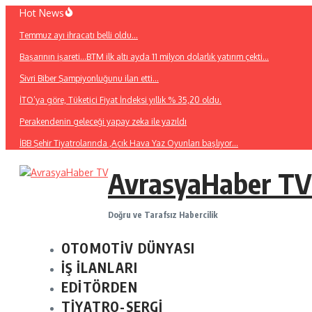
İçeriğe
Hot News
atla
Temmuz ayı ihracatı belli oldu…
Başarının işareti…BTM ilk altı ayda 11 milyon dolarlık yatırım çekti…
Sivri Biber Şampiyonluğunu ilan etti…
İTO’ya göre, Tüketici Fiyat İndeksi yıllık % 35,20 oldu.
Perakendenin geleceği yapay zeka ile yazıldı
İBB Şehir Tiyatrolarında ,Açık Hava Yaz Oyunları başlıyor…
AvrasyaHaber TV
Doğru ve Tarafsız Habercilik
OTOMOTİV DÜNYASI
İŞ İLANLARI
EDİTÖRDEN
TİYATRO-SERGİ