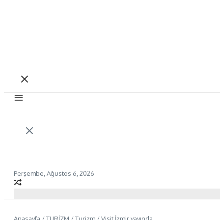
Perşembe, Ağustos 6, 2026
Anasayfa
/
TURİZM
/
Turizm
/
Visit İzmir yayında…