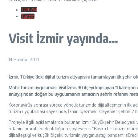
TURİZM
Turizm
Visit İzmir yayında…
14 Haziran 2021
İzmir, Türkiye’deki dijital turizm altyapısını tamamlayan ilk şehir o
Mobil turizm uygulaması Visitİzmir, 30 ilçeyi kapsayan 11 kategori
anlayışından doğan bu uygulamanın amacının şehrin refahını metro
Koronavirüs sonrası sürece yönelik turizmde dijitalleşmenin ilk adım
turizm uygulaması sayesinde, İzmir’i gezmek isteyenler şehrin 2 bi
Projeyle ilgili açıklamalarda bulunan İzmir Büyükşehir Belediyesi 
refahını artırabilmek olduğunu söyleyerek “Başka bir turizm mümkü
dijitalleştiği ve küçük ölçekli turizmin yaygınlaştığı pandemi sürecin