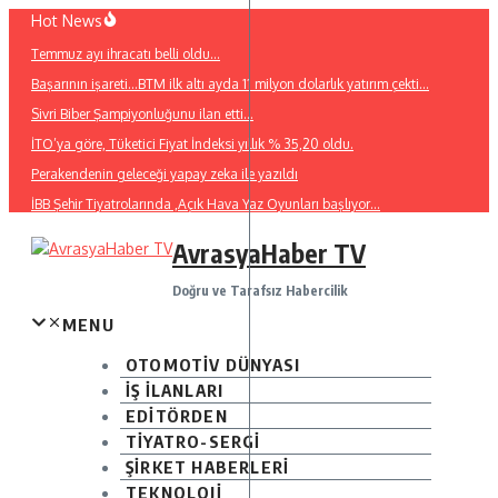
İçeriğe
Hot News
atla
Temmuz ayı ihracatı belli oldu…
Başarının işareti…BTM ilk altı ayda 11 milyon dolarlık yatırım çekti…
Sivri Biber Şampiyonluğunu ilan etti…
İTO’ya göre, Tüketici Fiyat İndeksi yıllık % 35,20 oldu.
Perakendenin geleceği yapay zeka ile yazıldı
İBB Şehir Tiyatrolarında ,Açık Hava Yaz Oyunları başlıyor…
AvrasyaHaber TV
Doğru ve Tarafsız Habercilik
MENU
OTOMOTİV DÜNYASI
İŞ İLANLARI
EDİTÖRDEN
TİYATRO-SERGİ
ŞİRKET HABERLERİ
TEKNOLOJİ