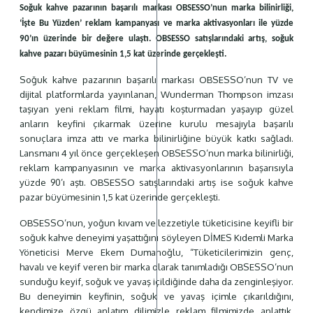
Soğuk kahve pazarının başarılı markası OBSESSO’nun marka bilinirliği,
‘İşte Bu Yüzden’ reklam kampanyası ve marka aktivasyonları ile yüzde
90’ın üzerinde bir değere ulaştı. OBSESSO satışlarındaki artış, soğuk
kahve pazarı büyümesinin 1,5 kat üzerinde gerçekleşti.
Soğuk kahve pazarının başarılı markası OBSESSO’nun TV ve
dijital platformlarda yayınlanan, Wunderman Thompson imzası
taşıyan yeni reklam filmi, hayatı koşturmadan yaşayıp güzel
anların keyfini çıkarmak üzerine kurulu mesajıyla başarılı
sonuçlara imza attı ve marka bilinirliğine büyük katkı sağladı.
Lansmanı 4 yıl önce gerçekleşen OBSESSO’nun marka bilinirliği,
reklam kampanyasının ve marka aktivasyonlarının başarısıyla
yüzde 90’ı aştı. OBSESSO satışlarındaki artış ise soğuk kahve
pazar büyümesinin 1,5 kat üzerinde gerçekleşti.
OBSESSO’nun, yoğun kıvam ve lezzetiyle tüketicisine keyifli bir
soğuk kahve deneyimi yaşattığını söyleyen DİMES Kıdemli Marka
Yöneticisi Merve Ekem Dumanoğlu, “Tüketicilerimizin genç,
havalı ve keyif veren bir marka olarak tanımladığı OBSESSO’nun
sunduğu keyif, soğuk ve yavaş içildiğinde daha da zenginleşiyor.
Bu deneyimin keyfinin, soğuk ve yavaş içimle çıkarıldığını,
kendimize özgü anlatım dilimizle reklam filmimizde anlattık.