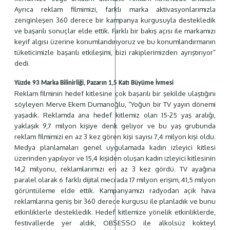
Ayrıca reklam filmimizi, farklı marka aktivasyonlarımızla
zenginleşen 360 derece bir kampanya kurgusuyla destekledik
ve başarılı sonuçlar elde ettik. Farklı bir bakış açısı ile markamızı
keyif algısı üzerine konumlandırıyoruz ve bu konumlandırmanın
tüketicimizle başarılı etkileşimi, bizi rakiplerimizden ayrıştırıyor”
dedi.
Yüzde 93 Marka Bilinirliği, Pazarın 1,5 Katı Büyüme İvmesi
Reklam filminin hedef kitlesine çok başarılı bir şekilde ulaştığını
söyleyen Merve Ekem Dumanoğlu, “Yoğun bir TV yayın dönemi
yaşadık. Reklamda ana hedef kitlemiz olan 15-25 yaş aralığı,
yaklaşık 9,7 milyon kişiye denk geliyor ve bu yaş grubunda
reklam filmimizi en az 3 kez gören kişi sayısı 7,4 milyon kişi oldu.
Medya planlamaları genel uygulamada kadın izleyici kitlesi
üzerinden yapılıyor ve 15,4 kişiden oluşan kadın izleyici kitlesinin
14,2 milyonu, reklamlarımızı en az 3 kez gördü. TV ayağına
paralel olarak 6 farklı dijital mecrada 17 milyon erişim, 41,5 milyon
görüntüleme elde ettik. Kampanyamızı radyodan açık hava
reklamlarına geniş bir 360 derece kurgusu ile planladık ve bunu
etkinliklerle destekledik. Hedef kitlemize yönelik etkinliklerde,
festivallerde yer aldık, OBSESSO ile alkolsüz kokteyl