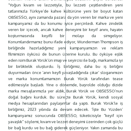
“Yoğun kıvam ve lezzetiyle, bu lezzeti çeşitlendiren yeni
tatlarımızla Türkiye’de kahve kültürüne yeni bir boyut katan
OBSESSO, aynı zamanda pazara da yön veren bir marka ve yeni
kampanyamız da bu konumu iyice perçinledi. Kahve zindelik
veren bir içecek, ancak kahve deneyimi bir keyif anını, hayatın
koşturmasında keyifli bir molayı da simgeliyor.
Konumlandırmamız bunu ifade ediyor, Wunderman Thompson iş
birliğinde hazırladığımız yeni kampanyamızın ve reklam
filmimizin öyküsü de bunun üzerine kurulu. Bu öyküye eşlik
eden isim Burak Yörük’ün imajı ve seyircisi ile bağı, markamızla iyi
bir birliktelik oluşturdu. İş birliğimiz, daha bu iş birliğini
duyurmadan önce ‘anın keyfi yavaşladığında çıkar’ sloganımızın
ve marka konumlamamızın Burak Yörük tarafından tease
edilmesiyle başladı. Yine o dönemde, başrolde olduğu dizide
marka mesajlarımızla yer aldık, Burak Yörük ve OBSESSO’nun
doğal bağını kurduk. Bu süreçte Burak Yörük, kendi sosyal
medya hesaplarından paylaşımlar da yaptı. Burak Yörük’le iş
birliğimiz, 2023 yılında da devam edecek. ‘İşte Bu Yüzden’
kampanyamız sonucunda OBSESSO, tüketicisiyle “keyif için
yavaşlık” söylemi, kıvam ve lezzet deneyimi üzerinden çok güçlü
bir bağ kurdu ve bu bağ giderek güçleniyor. Yakın zamanda bu