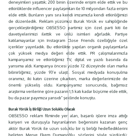
deneyimleri yaşattık; 200 binin üzerinde erişim elde ettik ve bu
etkinliklerde influencer paylaşımları ile 10 milyondan fazla erişim
elde ettik. Bunların yanı sıra kendi imzamızla kendi etkinliğimizi
de düzenledik. Reklam yüzümüz Burak Yörük ev sahipliğinde
gerçekleştirdiğimiz OBSESSO partimiz için özel parti kiti ile
davetiyelerimizi ilettik ve ünlü isimleri ağırladık. Partiye
katılamayanlar için Instagram Close Friends özelliğiyle özel
içerikler yayınladık. Bu etkinlikte yapılan organik paylaşımlarla
çok yüksek medya değeri elde ettik. PR çalışmalarımızla
kampanyamız ve etkinliğimiz TV, dijital ve yazılı basında da
yansıma aldı. Kampanya öncesi yüzde 72 düzeyinde olan marka
bilinirliğimiz, yüzde 93’e ulaştı. Sosyal medyada konuşulma
oranımız, iki katın üzerine çıkarken, marka değerlerimizde de
önemli yükseliş oldu. Kampanyamız sonucunda, bağımsız
araştırma verilerine göre pazarın 1,5 katı kadar büyüme elde ettik,
bu da pazar payımıza yansıdı” şeklinde konuştu.
Burak Yörük İş Birliği Uzun Soluklu Olacak
OBSESSO reklam filminde yer alan, başarılı işlere imza attığı
kariyeri ve duruşuyla hayranlarının beğenisini kazanan genç
aktör Burak Yörük ile uzun soluklu bir iş birliği hedeflediklerini
belirten Merve Ekem Dumanoğlu, sözlerini şöyle sürdürdü: