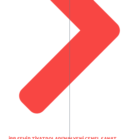
İBB ŞEHİR TİYATROLARI’NIN YENİ GENEL SANAT