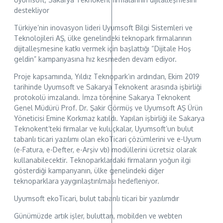
destekliyor
Türkiye’nin inovasyon lideri Uyumsoft Bilgi Sistemleri ve
Teknolojileri AŞ, ülke genelindeki teknopark firmalarının
dijitalleşmesine katkı vermek için başlattığı “Dijitale Hoş
geldin” kampanyasına hız kesmeden devam ediyor.
Proje kapsamında, Yıldız Teknopark’ın ardından, Ekim 2019
tarihinde Uyumsoft ve Sakarya Teknokent arasında işbirliği
protokolü imzalandı. İmza törenine Sakarya Teknokent
Genel Müdürü Prof. Dr. Şakir Görmüş ve Uyumsoft AŞ Ürün
Yöneticisi Emine Korkmaz katıldı. Yapılan işbirliği ile Sakarya
Teknokent’teki firmalar ve kuluçkalar, Uyumsoft’un bulut
tabanlı ticari yazılımı olan ekoTicari çözümlerini ve e-Uyum
(e-Fatura, e-Defter, e-Arşiv vb) modüllerini ücretsiz olarak
kullanabilecektir. Teknoparklardaki firmaların yoğun ilgi
gösterdiği kampanyanın, ülke genelindeki diğer
teknoparklara yaygınlaştırılması hedefleniyor.
Uyumsoft ekoTicari, bulut tabanlı ticari bir yazılımdır
Günümüzde artık işler, buluttan, mobilden ve webten