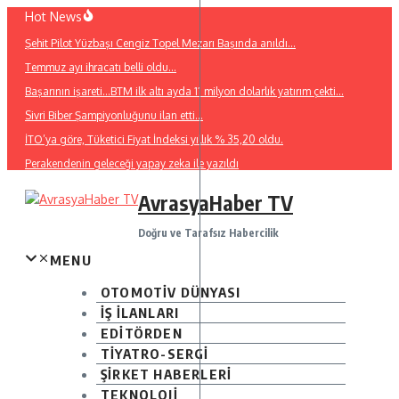
İçeriğe
Hot News
atla
Şehit Pilot Yüzbaşı Cengiz Topel Mezarı Başında anıldı…
Temmuz ayı ihracatı belli oldu…
Başarının işareti…BTM ilk altı ayda 11 milyon dolarlık yatırım çekti…
Sivri Biber Şampiyonluğunu ilan etti…
İTO’ya göre, Tüketici Fiyat İndeksi yıllık % 35,20 oldu.
Perakendenin geleceği yapay zeka ile yazıldı
AvrasyaHaber TV
Doğru ve Tarafsız Habercilik
MENU
OTOMOTİV DÜNYASI
İŞ İLANLARI
EDİTÖRDEN
TİYATRO-SERGİ
ŞİRKET HABERLERİ
TEKNOLOJİ