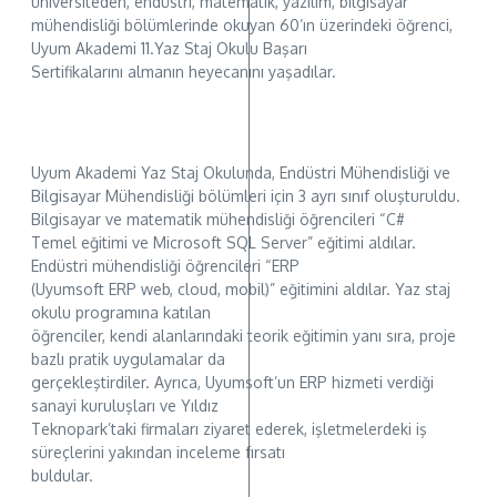
üniversiteden, endüstri, matematik, yazılım, bilgisayar
mühendisliği bölümlerinde okuyan 60’ın üzerindeki öğrenci,
Uyum Akademi 11.Yaz Staj Okulu Başarı
Sertifikalarını almanın heyecanını yaşadılar.
Uyum Akademi Yaz Staj Okulunda, Endüstri Mühendisliği ve
Bilgisayar Mühendisliği bölümleri için 3 ayrı sınıf oluşturuldu.
Bilgisayar ve matematik mühendisliği öğrencileri “C#
Temel eğitimi ve Microsoft SQL Server” eğitimi aldılar.
Endüstri mühendisliği öğrencileri “ERP
(Uyumsoft ERP web, cloud, mobil)” eğitimini aldılar. Yaz staj
okulu programına katılan
öğrenciler, kendi alanlarındaki teorik eğitimin yanı sıra, proje
bazlı pratik uygulamalar da
gerçekleştirdiler. Ayrıca, Uyumsoft’un ERP hizmeti verdiği
sanayi kuruluşları ve Yıldız
Teknopark’taki firmaları ziyaret ederek, işletmelerdeki iş
süreçlerini yakından inceleme fırsatı
buldular.