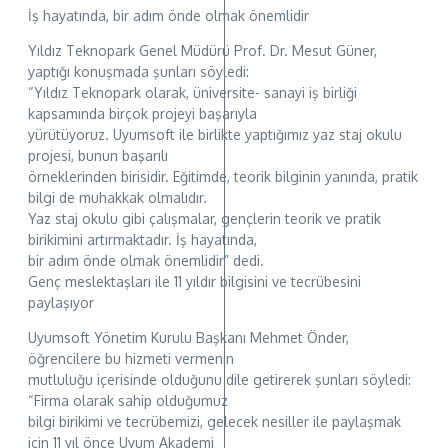
İş hayatında, bir adım önde olmak önemlidir
Yıldız Teknopark Genel Müdürü Prof. Dr. Mesut Güner,
yaptığı konuşmada şunları söyledi:
“Yıldız Teknopark olarak, üniversite- sanayi iş birliği
kapsamında birçok projeyi başarıyla
yürütüyoruz. Uyumsoft ile birlikte yaptığımız yaz staj okulu
projesi, bunun başarılı
örneklerinden birisidir. Eğitimde, teorik bilginin yanında, pratik
bilgi de muhakkak olmalıdır.
Yaz staj okulu gibi çalışmalar, gençlerin teorik ve pratik
birikimini artırmaktadır. İş hayatında,
bir adım önde olmak önemlidir” dedi.
Genç meslektaşları ile 11 yıldır bilgisini ve tecrübesini
paylaşıyor
Uyumsoft Yönetim Kurulu Başkanı Mehmet Önder,
öğrencilere bu hizmeti vermenin
mutluluğu içerisinde olduğunu dile getirerek şunları söyledi:
“Firma olarak sahip olduğumuz
bilgi birikimi ve tecrübemizi, gelecek nesiller ile paylaşmak
için 11 yıl önce Uyum Akademi