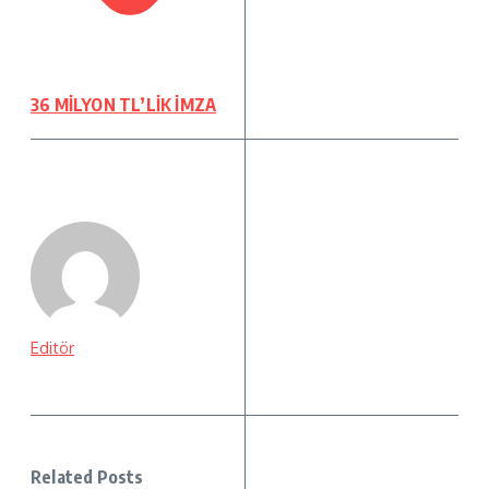
36 MİLYON TL’LİK İMZA
Editör
Related Posts