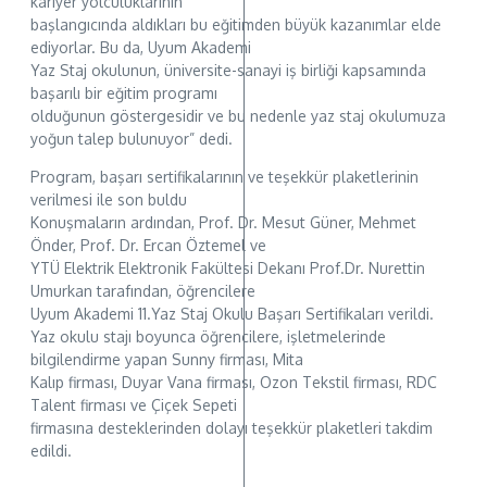
kariyer yolculuklarının
başlangıcında aldıkları bu eğitimden büyük kazanımlar elde
ediyorlar. Bu da, Uyum Akademi
Yaz Staj okulunun, üniversite-sanayi iş birliği kapsamında
başarılı bir eğitim programı
olduğunun göstergesidir ve bu nedenle yaz staj okulumuza
yoğun talep bulunuyor” dedi.
Program, başarı sertifikalarının ve teşekkür plaketlerinin
verilmesi ile son buldu
Konuşmaların ardından, Prof. Dr. Mesut Güner, Mehmet
Önder, Prof. Dr. Ercan Öztemel ve
YTÜ Elektrik Elektronik Fakültesi Dekanı Prof.Dr. Nurettin
Umurkan tarafından, öğrencilere
Uyum Akademi 11.Yaz Staj Okulu Başarı Sertifikaları verildi.
Yaz okulu stajı boyunca öğrencilere, işletmelerinde
bilgilendirme yapan Sunny firması, Mita
Kalıp firması, Duyar Vana firması, Ozon Tekstil firması, RDC
Talent firması ve Çiçek Sepeti
firmasına desteklerinden dolayı teşekkür plaketleri takdim
edildi.