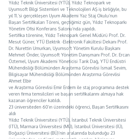
Yıldız Teknik Üniversitesi (YTÜ), Yıldız Teknopark ve
Uyumsoft Bilgi Sistemleri ve Teknolojileri AŞ iş birliğiyle, bu
yıl 11.’si gerçekleşen Uyum Akademi Yaz Staj Okulu’nun
Başarı Sertifikaları Töreni, geçtiğimiz gün, Yıldız Teknoparkı
Yönetim Ofisi Konferans Salonu’nda yapıldı.
Sertifika törenine, Yıldız Teknopark Genel Müdürü Prof. Dr.
Mesut Güner, YTÜ Elektrik -Elektronik Fakültesi Dekanı Prof.
Dr. Nurettin Umurkan, Uyumsoft Yönetim Kurulu Başkanı
Mehmet Önder, Uyumsoft Yönetim Danışmanı Prof. Dr. Ercan
Öztemel, Uyum Akademi Yöneticisi Tarık Dağ, YTÜ Endüstri
Mühendisliği Bölümünden Araştırma Görevlisi İsmail Sevim,
Bilgisayar Mühendisliği Bölümünden Araştırma Görevlisi
Ahmet Elbir
ve Araştırma Görevlisi Emir Erdem ile staj programına destek
veren firma temsilcileri ve başarı sertifikalarını almaya hak
kazanan öğrenciler katıldı.
23 üniversiteden 60’ın üzerindeki öğrenci, Başarı Sertifikasını
aldı
Yıldız Teknik Üniversitesi (YTÜ), İstanbul Teknik Üniversitesi
(İTÜ), Marmara Üniversitesi (MÜ), İstanbul Üniversitesi (İÜ),
Boğaziçi Üniversitesi (BÜ)’nin aralarında bulunduğu 23