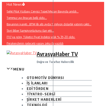
İçeriğe
Hot News
atla
Şehit Pilot Yüzbaşı Cengiz Topel Mezarı Başında anıldı…
Temmuz ayı ihracatı belli oldu…
Başarının işareti…BTM ilk altı ayda 11 milyon dolarlık yatırım çekti…
Sivri Biber Şampiyonluğunu ilan etti…
İTO’ya göre, Tüketici Fiyat İndeksi yıllık % 35,20 oldu.
Perakendenin geleceği yapay zeka ile yazıldı
AvrasyaHaber TV
Doğru ve Tarafsız Habercilik
MENU
OTOMOTİV DÜNYASI
İŞ İLANLARI
EDİTÖRDEN
TİYATRO-SERGİ
ŞİRKET HABERLERİ
TEKNOLOJİ