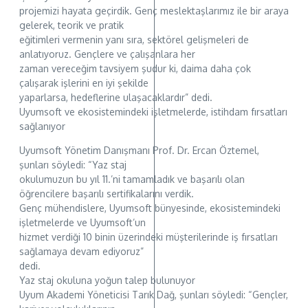
projemizi hayata geçirdik. Genç meslektaşlarımız ile bir araya
gelerek, teorik ve pratik
eğitimleri vermenin yanı sıra, sektörel gelişmeleri de
anlatıyoruz. Gençlere ve çalışanlara her
zaman vereceğim tavsiyem şudur ki, daima daha çok
çalışarak işlerini en iyi şekilde
yaparlarsa, hedeflerine ulaşacaklardır” dedi.
Uyumsoft ve ekosistemindeki işletmelerde, istihdam fırsatları
sağlanıyor
Uyumsoft Yönetim Danışmanı Prof. Dr. Ercan Öztemel,
şunları söyledi: “Yaz staj
okulumuzun bu yıl 11.’ni tamamladık ve başarılı olan
öğrencilere başarılı sertifikalarını verdik.
Genç mühendislere, Uyumsoft bünyesinde, ekosistemindeki
işletmelerde ve Uyumsoft’un
hizmet verdiği 10 binin üzerindeki müşterilerinde iş fırsatları
sağlamaya devam ediyoruz”
dedi.
Yaz staj okuluna yoğun talep bulunuyor
Uyum Akademi Yöneticisi Tarık Dağ, şunları söyledi: “Gençler,