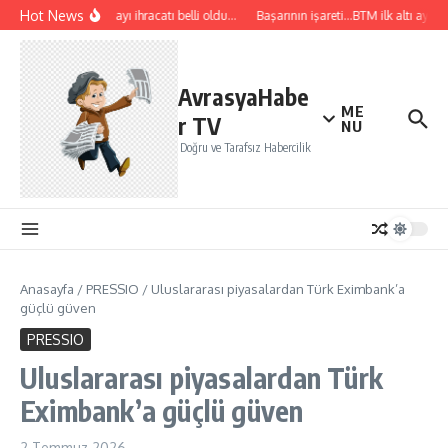
İçeriğe atla
Hot News
Temmuz ayı ihracatı belli oldu…
Başarının işareti…BTM ilk altı ayda 1
AvrasyaHabe
ME
r TV
NU
Doğru ve Tarafsız Habercilik
Anasayfa
/
PRESSIO
/
Uluslararası piyasalardan Türk Eximbank’a
güçlü güven
PRESSIO
Uluslararası piyasalardan Türk
Eximbank’a güçlü güven
2 Temmuz 2026