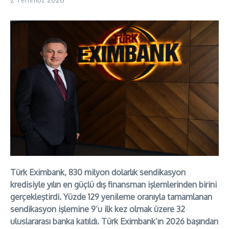
Türk Eximbank, 830 milyon dolarlık sendikasyon
kredisiyle yılın en güçlü dış finansman işlemlerinden birini
gerçekleştirdi. Yüzde 129 yenileme oranıyla tamamlanan
sendikasyon işlemine 9’u ilk kez olmak üzere 32
uluslararası banka katıldı. Türk Eximbank’ın 2026 başından