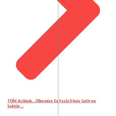
TÜİK Açıkladı…Ülkemize En Fazla Döviz Getiren
Sektör…