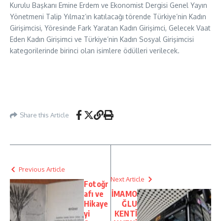
Kurulu Başkanı Emine Erdem
ve
Ekonomist Dergisi Genel Yayın
Yönetmeni Talip Yılmaz’ın katılacağı törende Türkiye’nin Kadın
Girişimcisi, Yöresinde Fark Yaratan Kadın Girişimci, Gelecek Vaat
Eden Kadın Girişimci ve Türkiye’nin Kadın Sosyal Girişimcisi
kategorilerinde birinci olan isimlere ödülleri verilecek.
Share this Article
Previous Article
Next Article
Fotoğr
afı ve
İMAMO
Hikaye
ĞLU
yi
KENTİ