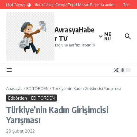
İçeriğe atla
Hot News
Şehit Pilot Yüzbaşı Cengiz Topel Mezarı Başında anıldı…
Temmuz a
AvrasyaHabe
ME
r TV
NU
Doğru ve Tarafsız Habercilik
Anasayfa
/
EDİTÖRDEN
/
Türkiye’nin Kadın Girişimcisi Yarışması
Editörden
EDİTÖRDEN
Türkiye’nin Kadın Girişimcisi
Yarışması
28 Şubat 2022