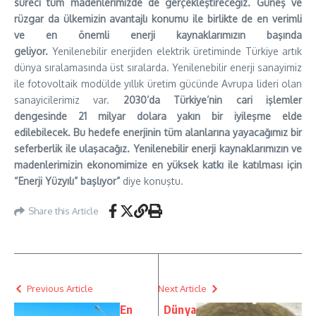
süreci tüm madenlerimizde de gerçekleştireceğiz. Güneş ve
rüzgar da ülkemizin avantajlı konumu ile birlikte de en verimli
ve en önemli enerji kaynaklarımızın başında
geliyor.
Yenilenebilir enerjiden elektrik üretiminde Türkiye artık
dünya sıralamasında üst sıralarda. Yenilenebilir enerji sanayimiz
ile fotovoltaik modülde yıllık üretim gücünde Avrupa lideri olan
sanayicilerimiz var.
2030’da Türkiye’nin cari işlemler
dengesinde 21 milyar dolara yakın bir iyileşme elde
edilebilecek. Bu hedefe enerjinin tüm alanlarına yayacağımız bir
seferberlik ile ulaşacağız. Yenilenebilir enerji kaynaklarımızın ve
madenlerimizin ekonomimize en yüksek katkı ile katılması için
“Enerji Yüzyılı” başlıyor”
diye konuştu.
Share this Article
Previous Article
Next Article
En
Dünya