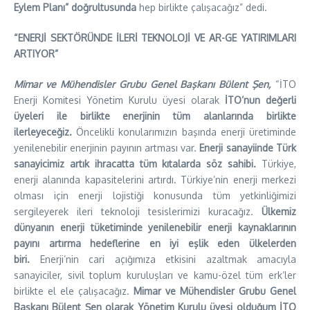
Eylem Planı” doğrultusunda
hep birlikte çalışacağız” dedi.
“ENERJİ SEKTÖRÜNDE İLERİ TEKNOLOJİ VE AR-GE YATIRIMLARI
ARTIYOR”
Mimar ve Mühendisler Grubu Genel Başkanı Bülent Şen,
“İTO
Enerji Komitesi Yönetim Kurulu üyesi olarak
İTO’nun değerli
üyeleri ile birlikte enerjinin tüm alanlarında birlikte
ilerleyeceğiz.
Öncelikli konularımızın başında enerji üretiminde
yenilenebilir enerjinin payının artması var.
Enerji sanayiinde Türk
sanayicimiz artık ihracatta tüm kıtalarda söz sahibi.
Türkiye,
enerji alanında kapasitelerini artırdı. Türkiye’nin enerji merkezi
olması için enerji lojistiği konusunda tüm yetkinliğimizi
sergileyerek ileri teknoloji tesislerimizi kuracağız.
Ülkemiz
dünyanın enerji tüketiminde yenilenebilir enerji kaynaklarının
payını artırma hedeflerine en iyi eşlik eden ülkelerden
biri.
Enerji’nin cari açığımıza etkisini azaltmak amacıyla
sanayiciler, sivil toplum kuruluşları ve kamu-özel tüm erk’ler
birlikte el ele çalışacağız.
Mimar ve Mühendisler Grubu Genel
Başkanı Bülent Şen olarak Yönetim Kurulu üyesi olduğum İTO