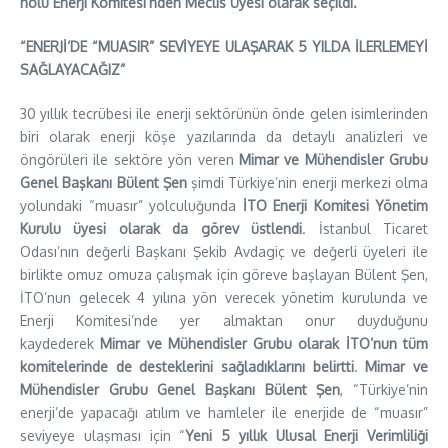
nolu Enerji Komitesi’nden Meclis Üyesi olarak seçildi.
“ENERJİ’DE “MUASIR” SEVİYEYE ULAŞARAK 5 YILDA İLERLEMEYİ
SAĞLAYACAĞIZ”
30 yıllık tecrübesi ile enerji sektörünün önde gelen isimlerinden
biri olarak enerji köşe yazılarında da detaylı analizleri ve
öngörüleri ile sektöre yön veren
Mimar ve Mühendisler Grubu
Genel Başkanı Bülent Şen
şimdi Türkiye’nin enerji merkezi olma
yolundaki “muasır” yolculuğunda
İTO Enerji Komitesi Yönetim
Kurulu üyesi olarak da görev üstlendi
. İstanbul Ticaret
Odası’nın değerli Başkanı Şekib Avdagiç ve değerli üyeleri ile
birlikte omuz omuza çalışmak için göreve başlayan Bülent Şen,
İTO’nun gelecek 4 yılına yön verecek yönetim kurulunda ve
Enerji Komitesi’nde yer almaktan onur duyduğunu
kaydederek
Mimar ve Mühendisler Grubu olarak İTO’nun tüm
komitelerinde de desteklerini sağladıklarını belirtti
.
Mimar ve
Mühendisler Grubu Genel Başkanı Bülent Şen
, “Türkiye’nin
enerji’de yapacağı atılım ve hamleler ile enerjide de “muasır”
seviyeye ulaşması için “
Yeni 5 yıllık Ulusal Enerji Verimliliği