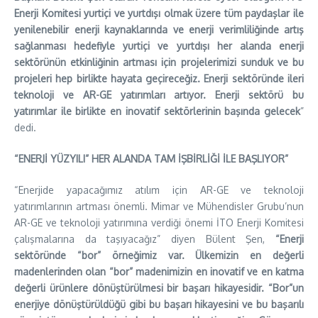
Enerji Komitesi yurtiçi ve yurtdışı olmak üzere tüm paydaşlar ile
yenilenebilir enerji kaynaklarında ve enerji verimliliğinde artış
sağlanması hedefiyle yurtiçi ve yurtdışı her alanda enerji
sektörünün etkinliğinin artması için projelerimizi sunduk ve bu
projeleri hep birlikte hayata geçireceğiz. Enerji sektöründe ileri
teknoloji ve AR-GE yatırımları artıyor. Enerji sektörü bu
yatırımlar ile birlikte en inovatif sektörlerinin başında gelecek
”
dedi.
“ENERJİ YÜZYILI” HER ALANDA TAM İŞBİRLİĞİ İLE BAŞLIYOR”
“Enerjide yapacağımız atılım için AR-GE ve teknoloji
yatırımlarının artması önemli. Mimar ve Mühendisler Grubu’nun
AR-GE ve teknoloji yatırımına verdiği önemi İTO Enerji Komitesi
çalışmalarına da taşıyacağız” diyen Bülent Şen,
“Enerji
sektöründe “bor” örneğimiz var. Ülkemizin en değerli
madenlerinden olan “bor” madenimizin en inovatif ve en katma
değerli ürünlere dönüştürülmesi bir başarı hikayesidir. “Bor”un
enerjiye dönüştürüldüğü gibi bu başarı hikayesini ve bu başarılı