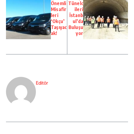
Önemli
Tünelc
Misafir
ileri
leri
İstanb
‘Okçu’
ul’da
Taşıyac
Buluşu
ak!
yor
Editör