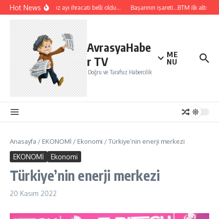
İçeriğe atla
Hot News
Temmuz ayı ihracatı belli oldu…
Başarının işareti…BTM ilk altı ayda
AvrasyaHabe
ME
r TV
NU
Doğru ve Tarafsız Habercilik
Anasayfa
/
EKONOMİ
/
Ekonomi
/
Türkiye’nin enerji merkezi
EKONOMİ
Ekonomi
Türkiye’nin enerji merkezi
20 Kasım 2022