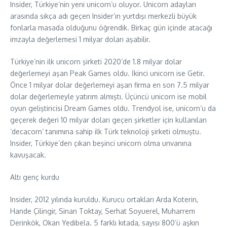
Insider, Türkiye’nin yeni unicorn’u oluyor. Unicorn adayları
arasında sıkça adı geçen Insider’ın yurtdışı merkezli büyük
fonlarla masada olduğunu öğrendik. Birkaç gün içinde atacağı
imzayla değerlemesi 1 milyar doları aşabilir.
Türkiye’nin ilk unicorn şirketi 2020’de 1.8 milyar dolar
değerlemeyi aşan Peak Games oldu. İkinci unicorn ise Getir.
Önce 1 milyar dolar değerlemeyi aşan firma en son 7.5 milyar
dolar değerlemeyle yatırım almıştı. Üçüncü unicorn ise mobil
oyun geliştiricisi Dream Games oldu. Trendyol ise, unicorn’u da
geçerek değeri 10 milyar doları geçen şirketler için kullanılan
‘decacorn’ tanımına sahip ilk Türk teknoloji şirketi olmuştu.
Insider, Türkiye’den çıkan beşinci unicorn olma unvanına
kavuşacak.
Altı genç kurdu
Insider, 2012 yılında kuruldu. Kurucu ortakları Arda Koterin,
Hande Çilingir, Sinan Toktay, Serhat Soyuerel, Muharrem
Derinkök, Okan Yedibela. 5 farklı kıtada, sayısı 800’ü aşkın