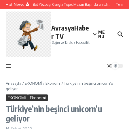
İçeriğe atla
Hot News
Şehit Pilot Yüzbaşı Cengiz Topel Mezarı Başında anıldı…
Temmuz a
AvrasyaHabe
ME
r TV
NU
Doğru ve Tarafsız Habercilik
Anasayfa
/
EKONOMİ
/
Ekonomi
/
Türkiye’nin beşinci unicorn’u
geliyor
EKONOMİ
Ekonomi
Türkiye’nin beşinci unicorn’u
geliyor
16 Şubat 2022