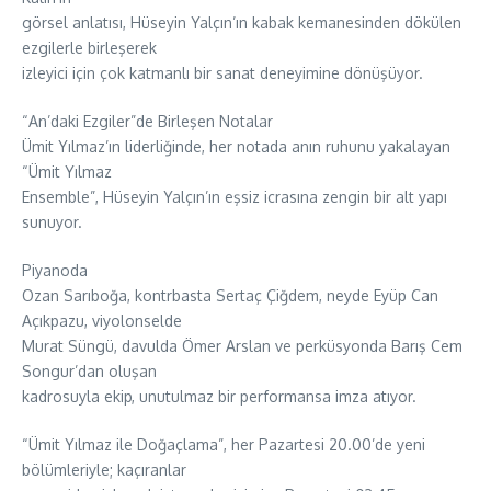
görsel anlatısı, Hüseyin Yalçın’ın kabak kemanesinden dökülen
ezgilerle birleşerek
izleyici için çok katmanlı bir sanat deneyimine dönüşüyor.
“An’daki Ezgiler”de Birleşen Notalar
Ümit Yılmaz’ın liderliğinde, her notada anın ruhunu yakalayan
“Ümit Yılmaz
Ensemble”, Hüseyin Yalçın’ın eşsiz icrasına zengin bir alt yapı
sunuyor.
Piyanoda
Ozan Sarıboğa, kontrbasta Sertaç Çiğdem, neyde Eyüp Can
Açıkpazu, viyolonselde
Murat Süngü, davulda Ömer Arslan ve perküsyonda Barış Cem
Songur’dan oluşan
kadrosuyla ekip, unutulmaz bir performansa imza atıyor.
“Ümit Yılmaz ile Doğaçlama”, her Pazartesi 20.00’de yeni
bölümleriyle; kaçıranlar