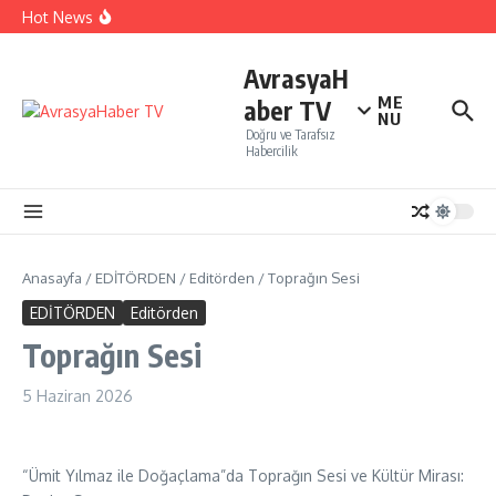
yatırım çekti…
İçeriğe atla
Hot News
Sivri Biber Şampiyonluğunu ilan etti…
İTO’ya göre, Tüketici Fiyat İndeksi yıllık % 35,20 oldu.
Perakendenin geleceği yapay zeka ile yazıldı
AvrasyaH
ME
aber TV
NU
Doğru ve Tarafsız
Habercilik
Anasayfa
/
EDİTÖRDEN
/
Editörden
/
Toprağın Sesi
EDİTÖRDEN
Editörden
Toprağın Sesi
5 Haziran 2026
“Ümit Yılmaz ile Doğaçlama”da Toprağın Sesi ve Kültür Mirası: