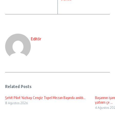
Editör
Related Posts
Şehit Pilot Yüzbaşı Cengiz Topel Mezarı Başında anıldı…
Başarının işar
yatırım çe ...
8 Ağustos 2026
4 Ağustos 20