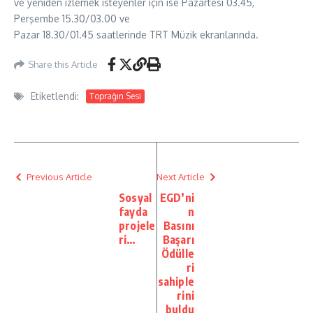
ve yeniden izlemek isteyenler için ise Pazartesi 03.45,
Perşembe 15.30/03.00 ve
Pazar 18.30/01.45 saatlerinde TRT Müzik ekranlarında.
Share this Article
Etiketlendi:
Toprağın Sesi
Previous Article
Next Article
Sosyal
EGD’ni
fayda
n
projele
Basını
ri…
Başarı
Ödülle
ri
sahiple
rini
buldu