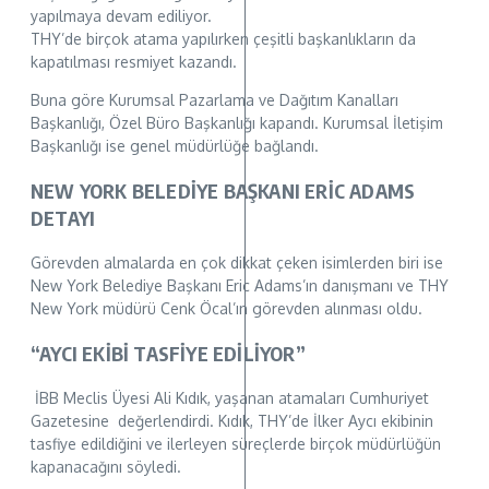
yapılmaya devam ediliyor.
THY’de birçok atama yapılırken çeşitli başkanlıkların da
kapatılması resmiyet kazandı.
Buna göre Kurumsal Pazarlama ve Dağıtım Kanalları
Başkanlığı, Özel Büro Başkanlığı kapandı. Kurumsal İletişim
Başkanlığı ise genel müdürlüğe bağlandı.
NEW YORK BELEDİYE BAŞKANI ERİC ADAMS
DETAYI
Görevden almalarda en çok dikkat çeken isimlerden biri ise
New York Belediye Başkanı Eric Adams’ın danışmanı ve THY
New York müdürü Cenk Öcal’ın görevden alınması oldu.
“AYCI EKİBİ TASFİYE EDİLİYOR”
İBB Meclis Üyesi Ali Kıdık, yaşanan atamaları Cumhuriyet
Gazetesine değerlendirdi. Kıdık, THY’de İlker Aycı ekibinin
tasfiye edildiğini ve ilerleyen süreçlerde birçok müdürlüğün
kapanacağını söyledi.