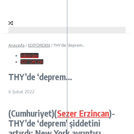
Anasayfa
/
EDİTÖRDEN
/
THY’de ‘deprem…
Editörden
EDİTÖRDEN
THY’de ‘deprem…
6 Şubat 2022
(Cumhuriyet)(
Sezer Erzincan
)-
THY’de ‘deprem’ şiddetini
artırdı: New York ayrıntısı,