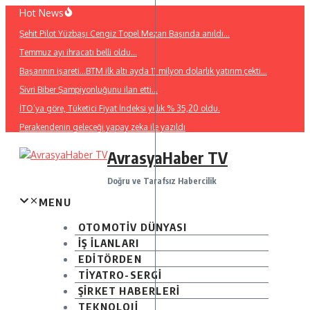
İçeriğe
Hot News
atla
Şehit Pilot Yüzbaşı Cengiz Topel Mezarı Başında anıldı…
Temmuz ayı ihracatı belli oldu…
Başarının işareti…BTM ilk altı ayda 11 milyon dolarlık yatırım çekti…
Sivri Biber Şampiyonluğunu ilan etti…
İTO’ya göre, Tüketici Fiyat İndeksi yıllık % 35,20 oldu.
Perakendenin geleceği yapay zeka ile yazıldı
AvrasyaHaber TV
Doğru ve Tarafsız Habercilik
MENU
OTOMOTİV DÜNYASI
İŞ İLANLARI
EDİTÖRDEN
TİYATRO-SERGİ
ŞİRKET HABERLERİ
TEKNOLOJİ