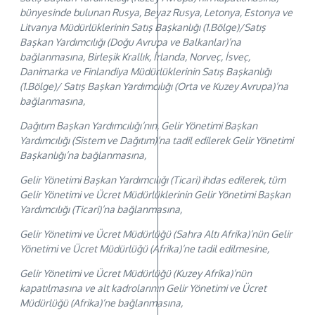
bünyesinde bulunan Rusya, Beyaz Rusya, Letonya, Estonya ve
Litvanya Müdürlüklerinin Satış Başkanlığı (1.Bölge)/Satış
Başkan Yardımcılığı (Doğu Avrupa ve Balkanlar)’na
bağlanmasına, Birleşik Krallık, İrlanda, Norveç, İsveç,
Danimarka ve Finlandiya Müdürlüklerinin Satış Başkanlığı
(1.Bölge)/ Satış Başkan Yardımcılığı (Orta ve Kuzey Avrupa)’na
bağlanmasına,
Dağıtım Başkan Yardımcılığı’nın, Gelir Yönetimi Başkan
Yardımcılığı (Sistem ve Dağıtım)’na tadil edilerek Gelir Yönetimi
Başkanlığı’na bağlanmasına,
Gelir Yönetimi Başkan Yardımcılığı (Ticari) ihdas edilerek, tüm
Gelir Yönetimi ve Ücret Müdürlüklerinin Gelir Yönetimi Başkan
Yardımcılığı (Ticari)’na bağlanmasına,
Gelir Yönetimi ve Ücret Müdürlüğü (Sahra Altı Afrika)’nün Gelir
Yönetimi ve Ücret Müdürlüğü (Afrika)’ne tadil edilmesine,
Gelir Yönetimi ve Ücret Müdürlüğü (Kuzey Afrika)’nün
kapatılmasına ve alt kadrolarının Gelir Yönetimi ve Ücret
Müdürlüğü (Afrika)’ne bağlanmasına,