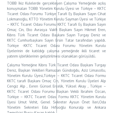
TOBB İkiz Kulelerde gerçekleşen Çalışma Yemeğinde açılış
konuşmaları TOBB Yönetim Kurulu Üyesi ve Türkiye – KKTC
Ticaret Odası Forumu Türkiye Tarafı Eş Başkanı Sayın Cihat
Lokmanoğlu, KTTO Yönetim Kurulu Sayman Üyesi ve Türkiye
– KKTC Ticaret Odası Forumu KKTC Tarafı Eş Başkanı Sayın
Omaç Cin, Eko Avrasya Vakfı Başkanı Sayın Hikmet Eren,
Kıbrıs Türk Ticaret Odası Başkanı Sayın Turgay Deniz ve
KKTC Cumhurbaşkanı Sayın Ersin Tatar tarafından yapıldı.
Türkiye -KKTC Ticaret Odası Forumu Yönetim Kurulu
Üyelerinin de katıldığı çalışma yemeğinde ikili ticaret ve
yatırım işbirliklerinin geliştirilmesi olanakları görüşüldü.
Çalışma Yemeğine Kıbrıs Türk Ticaret Odası Başkanı Turgay
Deniz, Başkan Vekilleri Ramazan Gündoğdu, Aziz Limasollu,
Yönetim Kurulu Üyesi,Türkiye – KKTC Ticaret Odası Formu
KKTC tarafı Başkanı Omaç Cin, Yönetim Kurulu Üyeleri Alp
Cengiz Alp , Evren Günsel Erçelik, Yüksel Akay , Türkiye –
KKTC Ticaret Odası Forumu Başkan Vekili İbrahim Özcan,
Türkiye – KKTC Ticaret Odası Formu KKTC Yönetim Kurulu
Üyesi Umut Vehit, Genel Sekreter Aysun Önet İleri,Oda
Yönetim Sekreteri Eda Hıfsıoğlu Konuralp ve Ankara
Temsilcisi Burcu Kayan katıldı.