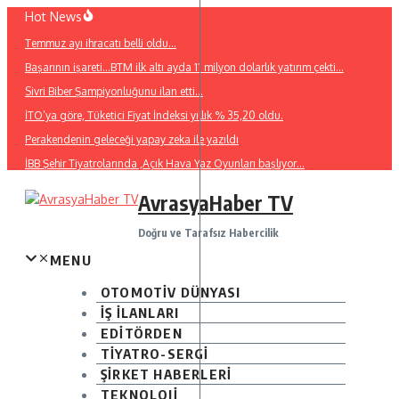
İçeriğe
Hot News
atla
Temmuz ayı ihracatı belli oldu…
Başarının işareti…BTM ilk altı ayda 11 milyon dolarlık yatırım çekti…
Sivri Biber Şampiyonluğunu ilan etti…
İTO’ya göre, Tüketici Fiyat İndeksi yıllık % 35,20 oldu.
Perakendenin geleceği yapay zeka ile yazıldı
İBB Şehir Tiyatrolarında ,Açık Hava Yaz Oyunları başlıyor…
AvrasyaHaber TV
Doğru ve Tarafsız Habercilik
MENU
OTOMOTİV DÜNYASI
İŞ İLANLARI
EDİTÖRDEN
TİYATRO-SERGİ
ŞİRKET HABERLERİ
TEKNOLOJİ