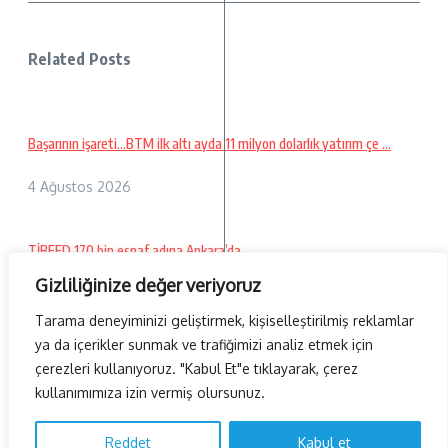
Related Posts
Başarının işareti…BTM ilk altı ayda 11 milyon dolarlık yatırım çe ...
4 Ağustos 2026
TİBFED 170 bin esnaf adına Ankara’da…
Gizliliğinize değer veriyoruz
26 Temmuz 2026
Tarama deneyiminizi geliştirmek, kişiselleştirilmiş reklamlar
ya da içerikler sunmak ve trafiğimizi analiz etmek için
çerezleri kullanıyoruz. "Kabul Et"e tıklayarak, çerez
kullanımımıza izin vermiş olursunuz.
Copyright © 2026 AvrasyaHaber TV | Powered by
Haber Dergisi
X
Reddet
Kabul et