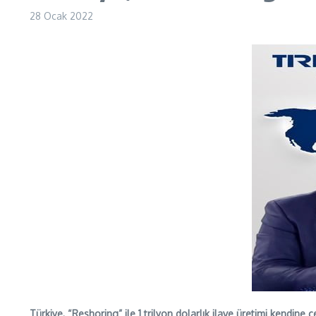
28 Ocak 2022
Türkiye, “Reshoring” ile 1 trilyon dolarlık ilave üretimi kendine ç