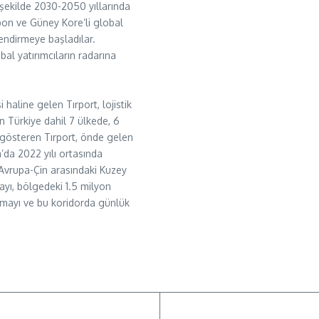
r şekilde 2030-2050 yıllarında
pon ve Güney Kore’li global
lendirmeye başladılar.
al yatırımcıların radarına
i haline gelen Tırport, lojistik
n Türkiye dahil 7 ülkede, 6
t gösteren Tırport, önde gelen
a’da 2022 yılı ortasında
 Avrupa-Çin arasındaki Kuzey
mayı, bölgedeki 1.5 milyon
pmayı ve bu koridorda günlük