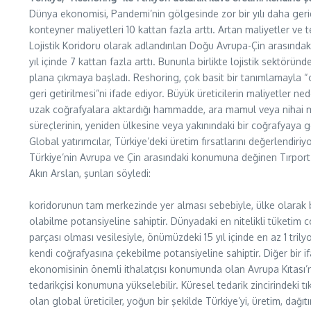
Dünya ekonomisi, Pandemi’nin gölgesinde zor bir yılı daha gerid
konteyner maliyetleri 10 kattan fazla arttı. Artan maliyetler ve te
Lojistik Koridoru olarak adlandırılan Doğu Avrupa-Çin arasındaki
yıl içinde 7 kattan fazla arttı. Bununla birlikte lojistik sektörü
plana çıkmaya başladı. Reshoring, çok basit bir tanımlamayla “
geri getirilmesi”ni ifade ediyor. Büyük üreticilerin maliyetler ne
uzak coğrafyalara aktardığı hammadde, ara mamul veya nihai 
süreçlerinin, yeniden ülkesine veya yakınındaki bir coğrafyaya g
Global yatırımcılar, Türkiye’deki üretim fırsatlarını değerlendiriy
Türkiye’nin Avrupa ve Çin arasındaki konumuna değinen Tırport
Akın Arslan, şunları söyledi:
koridorunun tam merkezinde yer alması sebebiyle, ülke olarak bi
olabilme potansiyeline sahiptir. Dünyadaki en nitelikli tüketim c
parçası olması vesilesiyle, önümüzdeki 15 yıl içinde en az 1 trilyo
kendi coğrafyasına çekebilme potansiyeline sahiptir. Diğer bir i
ekonomisinin önemli ithalatçısı konumunda olan Avrupa Kıtası’n
tedarikçisi konumuna yükselebilir. Küresel tedarik zincirindeki 
olan global üreticiler, yoğun bir şekilde Türkiye’yi, üretim, dağ