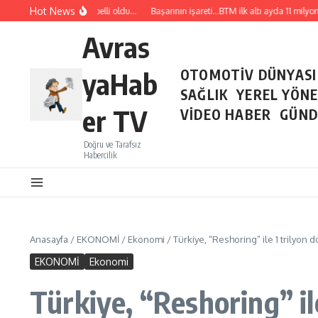
İçeriğe atla
Hot News
Temmuz ayı ihracatı belli oldu…
Başarının işareti…BTM ilk altı ayda 11 milyon do
Avras
yaHab
OTOMOTİV DÜNYASI
SAĞLIK
YEREL YÖN
er TV
VİDEO HABER
GÜND
Doğru ve Tarafsız
Habercilik
Anasayfa
/
EKONOMİ
/
Ekonomi
/
Türkiye, “Reshoring” ile 1 trilyon d
EKONOMİ
Ekonomi
Türkiye, “Reshoring” ile