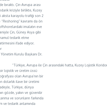
e bıraktı. Çin-Avrupa arası
darik kriziyle birlikte, Kuzey
 aksta karayolu trafiği son 2
nde “Reshoring” kavramı da ön
offshorelardaki imalatın eve
deniyle Çin, Güney Asya gibi
mamul tedarik etme
etirmesini ifade ediyor.
or
 Yönetim Kurulu Başkanı Dr.
“Türkiye, Avrupa ile Çin arasındaki hatta, Kuzey Lojistik Korid
r lojistik ve üretim üssü
oğrafyası olan Avrupa’nın bir
n dolarlık ilave bir üretimi
fadeyle, Türkiye, dünya
ın gözde, yakın ve güvenilir
tıkanma ve sorunların farkında
ıtım ve tedarik anlamında