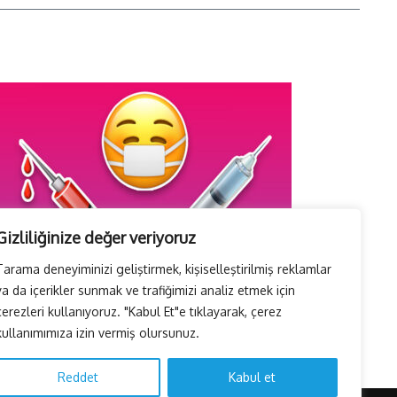
Gizliliğinize değer veriyoruz
Tarama deneyiminizi geliştirmek, kişiselleştirilmiş reklamlar
ya da içerikler sunmak ve trafiğimizi analiz etmek için
İTO’ya göre, Tüketici Fiyat İndeksi yıllık % 35,20 oldu.
çerezleri kullanıyoruz. "Kabul Et"e tıklayarak, çerez
1 Ağustos 2026
kullanımımıza izin vermiş olursunuz.
Reddet
Kabul et