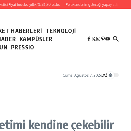
ci Fiyat İndeksi yıllık % 35,20 oldu.
Perakendenin geleceği yapay zeka ile yazıldı
KET HABERLERİ
TEKNOLOJİ
HABER
KAMPÜSLER
NUN
PRESSIO
Cuma, Ağustos 7, 2026
retimi kendine çekebilir