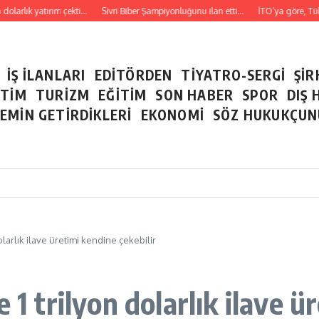
larlık yatırım çekti…
Sivri Biber Şampiyonluğunu ilan etti…
İTO’ya göre, Tüketi
İŞ İLANLARI
EDİTÖRDEN
TİYATRO-SERGİ
ŞİR
ETİM
TURİZM
EĞİTİM
SON HABER
SPOR
DIŞ 
EMİN GETİRDİKLERİ
EKONOMİ
SÖZ HUKUKÇU
olarlık ilave üretimi kendine çekebilir
 1 trilyon dolarlık ilave ü