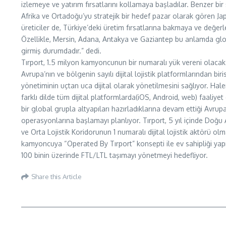
izlemeye ve yatırım fırsatlarını kollamaya başladılar. Benzer bi
Afrika ve Ortadoğu’yu stratejik bir hedef pazar olarak gören Ja
üreticiler de, Türkiye’deki üretim fırsatlarına bakmaya ve değer
Özellikle, Mersin, Adana, Antakya ve Gaziantep bu anlamda glob
girmiş durumdadır.” dedi.
Tırport, 1.5 milyon kamyoncunun bir numaralı yük vereni olacak
Avrupa’nın ve bölgenin sayılı dijital lojistik platformlarından biris
yönetiminin uçtan uca dijital olarak yönetilmesini sağlıyor. Hale
farklı dilde tüm dijital platformlarda(iOS, Android, web) faaliye
bir global grupla altyapıları hazırladıklarına devam ettiği Avrup
operasyonlarına başlamayı planlıyor. Tırport, 5 yıl içinde Doğu
ve Orta Lojistik Koridorunun 1 numaralı dijital lojistik aktörü ol
kamyoncuya “Operated By Tırport” konsepti ile ev sahipliği ya
100 binin üzerinde FTL/LTL taşımayı yönetmeyi hedefliyor.
Share this Article