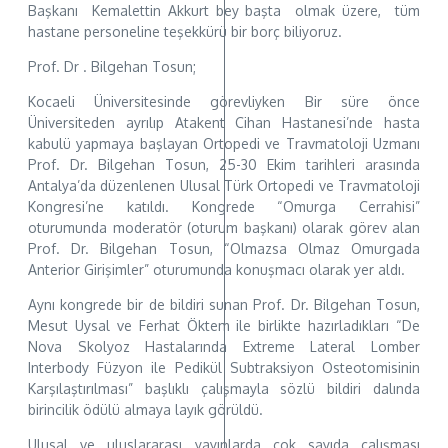
Başkanı Kemalettin Akkurt bey başta olmak üzere, tüm
hastane personeline teşekkürü bir borç biliyoruz.
Prof. Dr . Bilgehan Tosun;
Kocaeli Üniversitesinde görevliyken Bir süre önce
Üniversiteden ayrılıp Atakent Cihan Hastanesi’nde hasta
kabulü yapmaya başlayan Ortopedi ve Travmatoloji Uzmanı
Prof. Dr. Bilgehan Tosun, 25-30 Ekim tarihleri arasında
Antalya’da düzenlenen Ulusal Türk Ortopedi ve Travmatoloji
Kongresi’ne katıldı. Kongrede “Omurga Cerrahisi”
oturumunda moderatör (oturum başkanı) olarak görev alan
Prof. Dr. Bilgehan Tosun, “Olmazsa Olmaz Omurgada
Anterior Girişimler” oturumunda konuşmacı olarak yer aldı.
Aynı kongrede bir de bildiri sunan Prof. Dr. Bilgehan Tosun,
Mesut Uysal ve Ferhat Öktem ile birlikte hazırladıkları “De
Nova Skolyoz Hastalarında Extreme Lateral Lomber
Interbody Füzyon ile Pedikül Subtraksiyon Osteotomisinin
Karşılaştırılması” başlıklı çalışmayla sözlü bildiri dalında
birincilik ödülü almaya layık görüldü.
Ulusal ve uluslararası yayınlarda çok sayıda çalışması