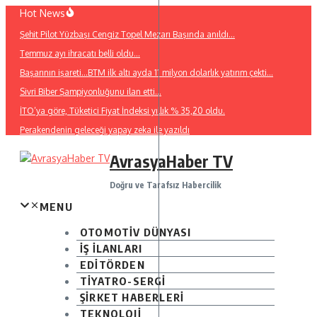
İçeriğe
Hot News
atla
Şehit Pilot Yüzbaşı Cengiz Topel Mezarı Başında anıldı…
Temmuz ayı ihracatı belli oldu…
Başarının işareti…BTM ilk altı ayda 11 milyon dolarlık yatırım çekti…
Sivri Biber Şampiyonluğunu ilan etti…
İTO’ya göre, Tüketici Fiyat İndeksi yıllık % 35,20 oldu.
Perakendenin geleceği yapay zeka ile yazıldı
AvrasyaHaber TV
Doğru ve Tarafsız Habercilik
MENU
OTOMOTİV DÜNYASI
İŞ İLANLARI
EDİTÖRDEN
TİYATRO-SERGİ
ŞİRKET HABERLERİ
TEKNOLOJİ