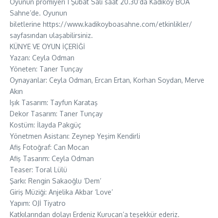
Oyunun prömiyeri 1 Şubat Salı saat 20.30’da Kadıköy BOA
Sahne’de. Oyunun
biletlerine https://www.kadikoyboasahne.com/etkinlikler/
sayfasından ulaşabilirsiniz.
KÜNYE VE OYUN İÇERİĞİ
Yazan: Ceyla Odman
Yöneten: Taner Tunçay
Oynayanlar: Ceyla Odman, Ercan Ertan, Korhan Soydan, Merve
Akın
Işık Tasarım: Tayfun Karataş
Dekor Tasarım: Taner Tunçay
Kostüm: İlayda Pakgüç
Yönetmen Asistanı: Zeynep Yeşim Kendirli
Afiş Fotoğraf: Can Mocan
Afiş Tasarım: Ceyla Odman
Teaser: Toral Lülü
Şarkı: Rengin Sakaoğlu ‘Dem’
Giriş Müziği: Anjelika Akbar ‘Love’
Yapım: OJİ Tiyatro
Katkılarından dolayı Erdeniz Kurucan’a teşekkür ederiz.