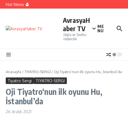
İçeriğe atla
İTO’ya göre, Tüketici Fiyat İndeksi yıllık % 35,20 oldu.
Hot News
Perakendenin geleceği yapay zeka ile yazıldı
İBB Şehir Tiyatrolarında ,Açık Hava Yaz Oyunları
başlıyor…
AvrasyaH
ME
aber TV
NU
Doğru ve Tarafsız
Habercilik
Anasayfa
/
TİYATRO-SERGİ
/
Oji Tiyatro‘nun ilk oyunu Hu, İstanbul’da
Tiyatro Sergi
TİYATRO-SERGİ
Oji Tiyatro‘nun ilk oyunu Hu,
İstanbul’da
26 Aralık 2021