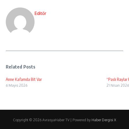
Editör
Related Posts
Anne Kafamda Bit Var
“Paslı Raylar
6 Mayıs 2026
21 Nisan 2026
Copyright © 2026 AvrasyaHaber TV | Powered by
Haber Dergisi X