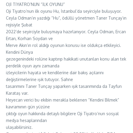
OJİ TİYATRO’NUN “İLK OYUNU”
Oji Tiyatro‘nun ilk oyunu Hu, İstanbul’da seyirciyle buluşuyor.
Ceyla Odman’ın yazdığı “Hu”, ödüllü yönetmen Taner Tunçay’ın
rejisiyle Şubat
2022’de seyirciyle buluşmaya hazırlanıyor. Ceyla Odman, Ercan
Ertan, Korhan Soydan ve
Merve Akın’ın rol aldığı oyunun konusu ise oldukça etkileyici.
Kendini Dünya
gezegenindeki rolüne kaptırıp hakikati unutanları konu alan tek
perdelik oyun aynı zamanda
izleyicilerin hayata ve kendilerine dair bakış açılarını
değiştirmelerine ışık tutuyor. Sahne
tasarımını Taner Tunçay yaparken ışık tasarımında da Tayfun
Karataş var.
Heyecan verici bu ekibin merakla beklenen “Kendini Bilmek”
kavramının gün yüzüne
çıktığı oyun hakkında detaylı bilgilere Oji Tiyatro’nun sosyal
medya hesaplarından
ulaşabilirsiniz.