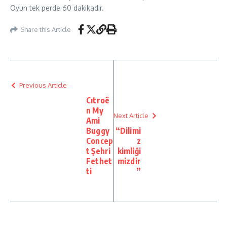
Oyun tek perde 60 dakikadır.
Share this Article
Previous Article
Cıtroë
n My
Next Article
Ami
Buggy
“Dilimi
Concep
z
t Şehri
kimliği
Fethet
mizdir
ti
”