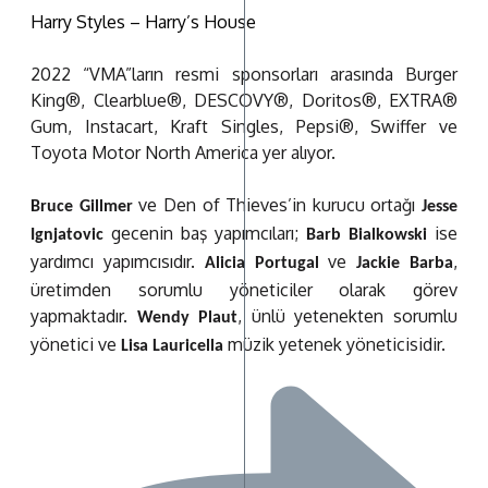
Harry Styles – Harry’s House
2022 “VMA”ların resmi sponsorları arasında Burger
King®, Clearblue®, DESCOVY®, Doritos®, EXTRA®
Gum, Instacart, Kraft Singles, Pepsi®, Swiffer ve
Toyota Motor North America yer alıyor.
ve Den of Thieves’in kurucu ortağı
Bruce Gillmer
Jesse
gecenin baş yapımcıları;
ise
Ignjatovic
Barb Bialkowski
yardımcı yapımcısıdır.
ve
,
Alicia Portugal
Jackie Barba
üretimden sorumlu yöneticiler olarak görev
yapmaktadır.
, ünlü yetenekten sorumlu
Wendy Plaut
yönetici ve
müzik yetenek yöneticisidir.
Lisa Lauricella