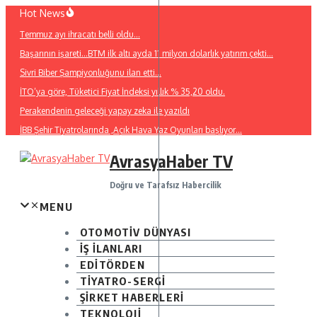
İçeriğe
Hot News
atla
Temmuz ayı ihracatı belli oldu…
Başarının işareti…BTM ilk altı ayda 11 milyon dolarlık yatırım çekti…
Sivri Biber Şampiyonluğunu ilan etti…
İTO’ya göre, Tüketici Fiyat İndeksi yıllık % 35,20 oldu.
Perakendenin geleceği yapay zeka ile yazıldı
İBB Şehir Tiyatrolarında ,Açık Hava Yaz Oyunları başlıyor…
AvrasyaHaber TV
Doğru ve Tarafsız Habercilik
MENU
OTOMOTİV DÜNYASI
İŞ İLANLARI
EDİTÖRDEN
TİYATRO-SERGİ
ŞİRKET HABERLERİ
TEKNOLOJİ