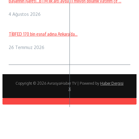
Başarının işareti…BTM ilk altı ayda 11 milyon dolarlık yatırım çe ...
4 Ağustos 2026
TİBFED 170 bin esnaf adına Ankara’da…
26 Temmuz 2026
Copyright © 2026 AvrasyaHaber TV | Powered by
Haber Dergisi
X