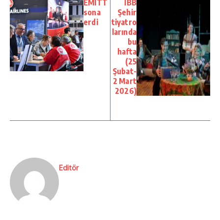
EMITT
İBB
sona
Şehir
erdi
tiyatro
larında
bu
hafta
(25
Şubat-
2 Mart
2026)
Editör