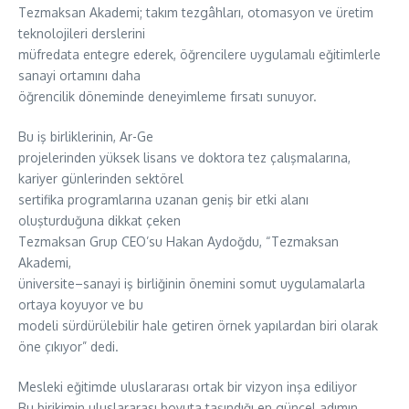
Tezmaksan Akademi; takım tezgâhları, otomasyon ve üretim
teknolojileri derslerini
müfredata entegre ederek, öğrencilere uygulamalı eğitimlerle
sanayi ortamını daha
öğrencilik döneminde deneyimleme fırsatı sunuyor.
Bu iş birliklerinin, Ar-Ge
projelerinden yüksek lisans ve doktora tez çalışmalarına,
kariyer günlerinden sektörel
sertifika programlarına uzanan geniş bir etki alanı
oluşturduğuna dikkat çeken
Tezmaksan Grup CEO’su Hakan Aydoğdu, “Tezmaksan
Akademi,
üniversite–sanayi iş birliğinin önemini somut uygulamalarla
ortaya koyuyor ve bu
modeli sürdürülebilir hale getiren örnek yapılardan biri olarak
öne çıkıyor” dedi.
Mesleki eğitimde uluslararası ortak bir vizyon inşa ediliyor
Bu birikimin uluslararası boyuta taşındığı en güncel adımın