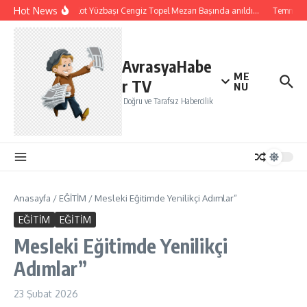
İçeriğe atla
Hot News
Şehit Pilot Yüzbaşı Cengiz Topel Mezarı Başında anıldı…
Temmuz ay
AvrasyaHabe
ME
r TV
NU
Doğru ve Tarafsız Habercilik
Anasayfa
/
EĞİTİM
/
Mesleki Eğitimde Yenilikçi Adımlar”
EĞİTİM
EĞİTİM
Mesleki Eğitimde Yenilikçi
Adımlar”
23 Şubat 2026