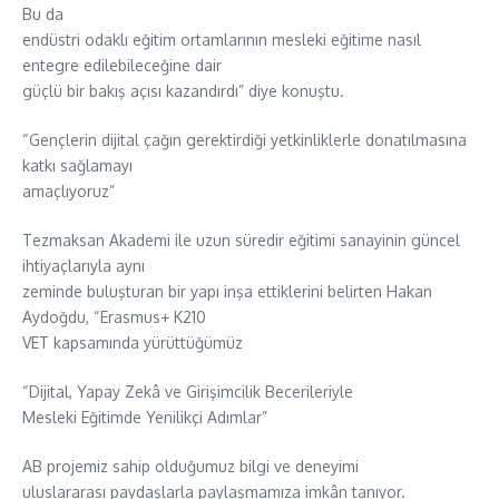
Bu da
endüstri odaklı eğitim ortamlarının mesleki eğitime nasıl
entegre edilebileceğine dair
güçlü bir bakış açısı kazandırdı” diye konuştu.
“Gençlerin dijital çağın gerektirdiği yetkinliklerle donatılmasına
katkı sağlamayı
amaçlıyoruz”
Tezmaksan Akademi ile uzun süredir eğitimi sanayinin güncel
ihtiyaçlarıyla aynı
zeminde buluşturan bir yapı inşa ettiklerini belirten Hakan
Aydoğdu, “Erasmus+ K210
VET kapsamında yürüttüğümüz
“Dijital, Yapay Zekâ ve Girişimcilik Becerileriyle
Mesleki Eğitimde Yenilikçi Adımlar”
AB projemiz sahip olduğumuz bilgi ve deneyimi
uluslararası paydaşlarla paylaşmamıza imkân tanıyor.