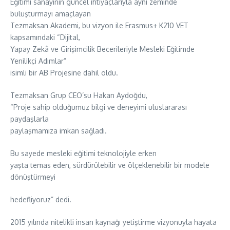
Eğitimi sanayinin güncel ihtiyaçlarıyla aynı zeminde
buluşturmayı amaçlayan
Tezmaksan Akademi, bu vizyon ile Erasmus+ K210 VET
kapsamındaki “Dijital,
Yapay Zekâ ve Girişimcilik Becerileriyle Mesleki Eğitimde
Yenilikçi Adımlar”
isimli bir AB Projesine dahil oldu.
Tezmaksan Grup CEO’su Hakan Aydoğdu,
“Proje sahip olduğumuz bilgi ve deneyimi uluslararası
paydaşlarla
paylaşmamıza imkan sağladı.
Bu sayede mesleki eğitimi teknolojiyle erken
yaşta temas eden, sürdürülebilir ve ölçeklenebilir bir modele
dönüştürmeyi
hedefliyoruz” dedi.
2015 yılında nitelikli insan kaynağı yetiştirme vizyonuyla hayata