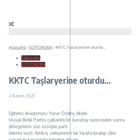
Anasayfa
/
EDİTÖRDEN
/
KKTC Taşlaryerine oturdu…
Editörden
EDİTÖRDEN
KKTC Taşlaryerine oturdu…
2 Kasım 2021
Eğitimci Araştırmacı Yazar Özdinç Akdel
Ulusal Birlik Partisi çalkantılı bir kurultay sürecinden sonra
delegelerin sön sözüyle parti
liderini seçti. Artık iç çekişmeleri bir tarafa bırakıp ülke
sorunları karşısında kendine düşen