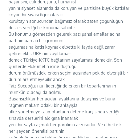
başarısını, etik duruşunu, hümanist
yanını siyaset alanında da koruyan ve partisine büyük katkılar
koyan bir siyasi figür olarak
kurultayın sonucundan bağımsız olarak zaten çoğunluğun
destek verdiği bir konuma sahiptir.
Bu konumu görmezden gelerek bazı şahsi emeller adına
partinin parçalı bir görünüm
sağlamasına katkı koymak elbette ki fayda değil zarar
getirecektir. UBP’nin zayıflaması
demek Türkiye-KKTC bağlarının zayıflaması demektir. Son
günlerde Hükümetin içine düştüğü
durum önümüzdeki erken seçim açısından pek de elverişli bir
durum arz etmeyebilir ancak
Faiz Sucuoğlu’nun liderliğinde erken bir toparlanmanın
mümkün olacağı da açıktır.
Başarısızlıklar her açıdan ayaklarına dolaşmış ve buna
rağmen makam odaklı bir anlayışla
ülke yönetmeye talip olanların delege karşısında verdiği
sınavda derslerini aldığına inanarak
yeni bir sayfa açmak her partilinin arzusudur. Ve elbette ki
her şeyden önemlisi partinin
çoğunluğunun desteklediği, güvendiği bir isim olan Faiz