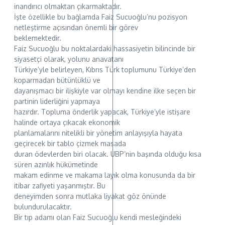
inandırıcı olmaktan çıkarmaktadır.
İşte özellikle bu bağlamda Faiz Sucuoğlu’nu pozisyon
netleştirme açısından önemli bir görev
beklemektedir.
Faiz Sucuoğlu bu noktalardaki hassasiyetin bilincinde bir
siyasetçi olarak, yolunu anavatanı
Türkiye’yle belirleyen, Kıbrıs Türk toplumunu Türkiye’den
koparmadan bütünlüklü ve
dayanışmacı bir ilişkiyle var olmayı kendine ilke seçen bir
partinin liderliğini yapmaya
hazırdır. Topluma önderlik yapacak, Türkiye’yle istişare
halinde ortaya çıkacak ekonomik
planlamalarını nitelikli bir yönetim anlayışıyla hayata
geçirecek bir tablo çizmek masada
duran ödevlerden biri olacak. UBP’nin başında olduğu kısa
süren azınlık hükümetinde
makam edinme ve makama layık olma konusunda da bir
itibar zafiyeti yaşanmıştır. Bu
deneyimden sonra mutlaka liyakat göz önünde
bulundurulacaktır.
Bir tıp adamı olan Faiz Sucuoğlu kendi mesleğindeki