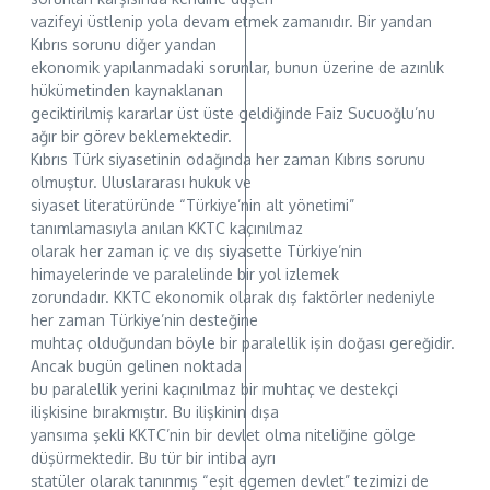
vazifeyi üstlenip yola devam etmek zamanıdır. Bir yandan
Kıbrıs sorunu diğer yandan
ekonomik yapılanmadaki sorunlar, bunun üzerine de azınlık
hükümetinden kaynaklanan
geciktirilmiş kararlar üst üste geldiğinde Faiz Sucuoğlu’nu
ağır bir görev beklemektedir.
Kıbrıs Türk siyasetinin odağında her zaman Kıbrıs sorunu
olmuştur. Uluslararası hukuk ve
siyaset literatüründe “Türkiye’nin alt yönetimi”
tanımlamasıyla anılan KKTC kaçınılmaz
olarak her zaman iç ve dış siyasette Türkiye’nin
himayelerinde ve paralelinde bir yol izlemek
zorundadır. KKTC ekonomik olarak dış faktörler nedeniyle
her zaman Türkiye’nin desteğine
muhtaç olduğundan böyle bir paralellik işin doğası gereğidir.
Ancak bugün gelinen noktada
bu paralellik yerini kaçınılmaz bir muhtaç ve destekçi
ilişkisine bırakmıştır. Bu ilişkinin dışa
yansıma şekli KKTC’nin bir devlet olma niteliğine gölge
düşürmektedir. Bu tür bir intiba ayrı
statüler olarak tanınmış “eşit egemen devlet” tezimizi de