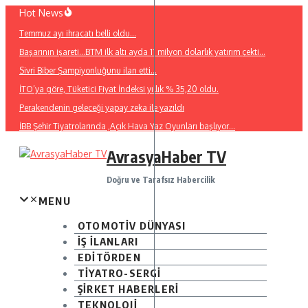
İçeriğe
Hot News
atla
Temmuz ayı ihracatı belli oldu…
Başarının işareti…BTM ilk altı ayda 11 milyon dolarlık yatırım çekti…
Sivri Biber Şampiyonluğunu ilan etti…
İTO’ya göre, Tüketici Fiyat İndeksi yıllık % 35,20 oldu.
Perakendenin geleceği yapay zeka ile yazıldı
İBB Şehir Tiyatrolarında ,Açık Hava Yaz Oyunları başlıyor…
AvrasyaHaber TV
Doğru ve Tarafsız Habercilik
MENU
OTOMOTİV DÜNYASI
İŞ İLANLARI
EDİTÖRDEN
TİYATRO-SERGİ
ŞİRKET HABERLERİ
TEKNOLOJİ