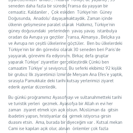
seneden daha fazla bir süredir, Fransa da yaşıyan bir
cemaatiz. Kaldaniler , Çok eskiden Türkiye’nin Güney
Doğusunda, Anadolu’ dayaşamaktaydık. Zaman içinde
ülkenin gelişmesine paralel olarak Halkımız, Türkiye’nin
güney doğusundaki yerlerinden yavaş yavaş istanbulya
oradan da Avrupa ya geçtiler .Fransa, Almanya , Belçika ya
ve Avrupa nın çeşitli ülkelerine göçtüler. Ben bu ülkelerdeki
Türkiye’nin bir din görevlisi olarak 30 seneden beri Paris’de
yaşıyarak, görevimi ifa ediyorum. Birkaç defa gruplar
yaparak Türkiye’ ziyaretler gerçekleştirdik Çünkü ben
camaatim Türkiye’ yi seviyoruz. Bu seferki ekibimiz 92 kişilik
bir grubuz İlk ziyaretimizi İzmir’de Meryam Ana Efes’e yaptık,
sırasıyla Pamukkale deki tarihi kutsay yerlerimizi ziyaret
ederik ayınlar düzenledik.
Bu günkü proğramımız Ayasofyayı ve sultanahmetteki tarihi
ve turistik yerleri gezmek. Ayasofya bir Allah ın evi her
zaman ziyaret etmek için açık olsun. Müslüman da gitsin
ibadetini yapsın, hristiyanlar da girmek istiyorsa girsin
duasını etsin. Ama, burada bir diyeceğim var . Kutsal mekan
Cami ise kapıları açık olur, alınan önlemler çok fazla