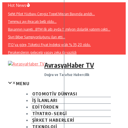
İçeriğe
Hot News
atla
Şehit Pilot Yüzbaşı Cengiz Topel Mezarı Başında anıldı…
Temmuz ayı ihracatı belli oldu…
Başarının işareti…BTM ilk altı ayda 11 milyon dolarlık yatırım çekti…
Sivri Biber Şampiyonluğunu ilan etti…
İTO’ya göre, Tüketici Fiyat İndeksi yıllık % 35,20 oldu.
Perakendenin geleceği yapay zeka ile yazıldı
AvrasyaHaber TV
Doğru ve Tarafsız Habercilik
MENU
OTOMOTİV DÜNYASI
İŞ İLANLARI
EDİTÖRDEN
TİYATRO-SERGİ
ŞİRKET HABERLERİ
TEKNOLOJİ