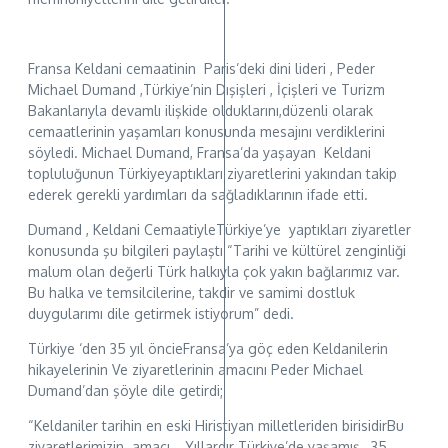
Fransa Keldani cemaatinin Paris’deki dini lideri , Peder
Michael Dumand ,Türkiye’nin Dışişleri , İçişleri ve Turizm
Bakanlarıyla devamlı ilişkide olduklarını,düzenli olarak
cemaatlerinin yaşamları konusunda mesajını verdiklerini
söyledi. Michael Dumand, Fransa’da yaşayan Keldani
topluluğunun Türkiyeyaptıkları ziyaretlerini yakından takip
ederek gerekli yardımları da sağladıklarının ifade etti.
Dumand , Keldani CemaatiyleTürkiye’ye yaptıkları ziyaretler
konusunda şu bilgileri paylaştı “Tarihi ve kültürel zenginliği
malum olan değerli Türk halkıyla çok yakın bağlarımız var.
Bu halka ve temsilcilerine, takdir ve samimi dostluk
duygularımı dile getirmek istiyorum” dedi.
Türkiye ‘den 35 yıl öncieFransa’ya göç eden Keldanilerin
hikayelerinin Ve ziyaretlerinin amacını Peder Michael
Dumand’dan şöyle dile getirdi;
“Keldaniler tarihin en eski Hiristiyan milletleriden birisidirBu
ziyaretlerimizin amacı , .Yıllardır Türkiye’de yaşamış , 35