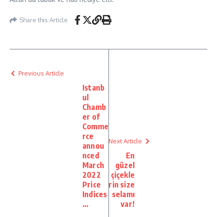
Share this Article
Previous Article
Istanb
ul
Chamb
er of
Comme
rce
Next Article
annou
nced
En
March
güzel
2022
çiçekle
Price
rin size
Indices
selamı
…
var!