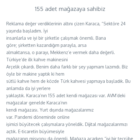
155 adet mağazaya sahibiz
Reklama değer verdiklerinin altını çizen Karaca, “Sektöre 24
yaşında başladım. İyi
insanlarla ve iyi bir şirketle çalışmak önemli. Bana
göre; şirketten kazandığım parayla, arsa
almaktansa, o parayı, Mekkenz’e vermek daha değerli.
Türkiye’de ilk kahve makinesini
Arçelik çıkardı. Benim daha farklı bir şey yapmam lazımdı. Biz
öyle bir makine yaptık ki hem
sütlü kahve hem de közde Türk kahvesi yapmaya başladık. Bu
anlamda da iyi yerlere
yaklaştık. Karaca’nın 155 adet kendi mağazası var. AVM’deki
mağazalar genelde Karaca’nın
kendi mağazası. Yurt dışında mağazalarımız
var. Pandemi döneminde online
işimizi büyütecek çalışmalara yöneldik. Dijital mağazalarımızı
açtık. E-ticaretin büyümesiyle
mağazanın misyonu da önemli. Mağaza açarken “iyi bir tecrübe