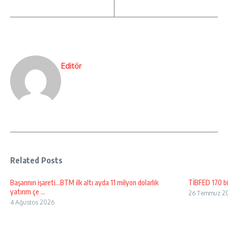
Editör
Related Posts
Başarının işareti…BTM ilk altı ayda 11 milyon dolarlık
TİBFED 170 bi
yatırım çe ...
26 Temmuz 2
4 Ağustos 2026