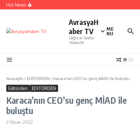
İçeriğe atla
İTO’ya göre, Tüketici Fiyat İndeksi yıllık % 35,20 oldu.
Hot News
Perakendenin geleceği yapay zeka ile yazıldı
İBB Şehir Tiyatrolarında ,Açık Hava Yaz Oyunları
başlıyor…
AvrasyaH
ME
aber TV
NU
Doğru ve Tarafsız
Habercilik
Anasayfa
/
EDİTÖRDEN
/
Karaca’nın CEO’su genç MİAD ile buluştu
Editörden
EDİTÖRDEN
Karaca’nın CEO’su genç MİAD ile
buluştu
2 Nisan 2022