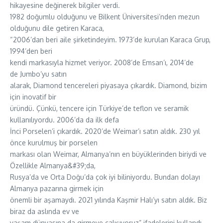
hikayesine değinerek bilgiler verdi.
1982 doğumlu olduğunu ve Bilkent Üniversitesi’nden mezun
olduğunu dile getiren Karaca,
“2006’dan beri aile şirketindeyim. 1973’de kurulan Karaca Grup,
1994’den beri
kendi markasıyla hizmet veriyor. 2008’de Emsan’ı, 2014’de
de Jumbo’yu satın
alarak, Diamond tencereleri piyasaya çıkardık. Diamond, bizim
için inovatif bir
üründü. Çünkü, tencere için Türkiye’de teflon ve seramik
kullanılıyordu. 2006’da da ilk defa
İnci Porselen’i çıkardık. 2020’de Weimar’ı satın aldık. 230 yıl
önce kurulmuş bir porselen
markası olan Weimar, Almanya’nın en büyüklerinden biriydi ve
Özellikle Almanya&#39;da,
Rusya’da ve Orta Doğu’da çok iyi biliniyordu. Bundan dolayı
Almanya pazarına girmek için
önemli bir aşamaydı. 2021 yılında Kaşmir Halı’yı satın aldık. Biz
biraz da aslında ev ve
yaşam dünyasına da girmeye çalışıyoruz” ifadelerini kullandı.