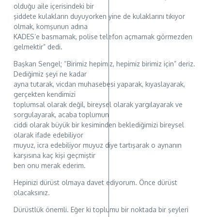
olduğu aile içerisindeki bir
şiddete kulakların duyuyorken yine de kulaklarını tıkıyor
olmak, komşunun adına
KADES’e basmamak, polise telefon açmamak görmezden
gelmektir” dedi.
Başkan Sengel; “Birimiz hepimiz, hepimiz birimiz için” deriz.
Dediğimiz şeyi ne kadar
ayna tutarak, vicdan muhasebesi yaparak, kıyaslayarak,
gerçekten kendimizi
toplumsal olarak değil, bireysel olarak yargılayarak ve
sorgulayarak, acaba toplumun
ciddi olarak büyük bir kesiminden beklediğimizi bireysel
olarak ifade edebiliyor
muyuz, icra edebiliyor muyuz diye tartışarak o aynanın
karşısına kaç kişi geçmiştir
ben onu merak ederim.
Hepinizi dürüst olmaya davet ediyorum. Önce dürüst
olacaksınız.
Dürüstlük önemli. Eğer ki toplumu bir noktada bir şeyleri