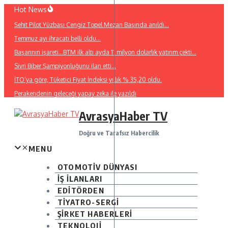
İçeriğe
Hot News
atla
Şehit Pilot Yüzbaşı Cengiz Topel Mezarı Başında anıldı…
Temmuz ayı ihracatı belli oldu…
Başarının işareti…BTM ilk altı ayda 11 milyon dolarlık yatırım çekti…
Sivri Biber Şampiyonluğunu ilan etti…
İTO’ya göre, Tüketici Fiyat İndeksi yıllık % 35,20 oldu.
Perakendenin geleceği yapay zeka ile yazıldı
AvrasyaHaber TV
Doğru ve Tarafsız Habercilik
MENU
OTOMOTİV DÜNYASI
İŞ İLANLARI
EDİTÖRDEN
TİYATRO-SERGİ
ŞİRKET HABERLERİ
TEKNOLOJİ