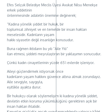
Efes Selçuk Belediye Meclis Üyesi Avukat Nilsu Menekşe
erkek şiddetinin
önlenmesinde adaletin önemine değinerek;
“Kadına yönelik şiddet bir hukuk, bir
toplumsal zihniyet ve en temelde bir insan hakları
meselesidir. Kadınların yaşam
hakkı siyasetin değil insanlığın konusudur.
Buna rağmen iktidarın bu yılı “Aile Yılı”
ilan etmesi, şiddeti meşrulaştıran bir yaklaşımın sonucudur.
Çünkü kadın cinayetlerinin yüzde 65’i evlerde işleniyor.
Aileyi güçlendirmek istiyorsak önce
kadınların yaşam hakkını güvence altına almak zorundayız.
Aile sevgiyle, saygıyla,
eşitlikle ayakta durur.
Bir hukukçu olarak söylemeliyim ki kadına yönelik şiddet,
devletin etkin koruma yükümlülüğünü gerektiren açık bir
insan hakları ihlalidir.
Kanunlar güçlüdür ancak uygulanmadığında yalnızca kâğıt