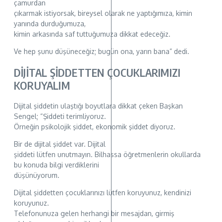
çamurdan
çıkarmak istiyorsak, bireysel olarak ne yaptığımıza, kimin
yanında durduğumuza,
kimin arkasında saf tuttuğumuza dikkat edeceğiz.
Ve hep şunu düşüneceğiz; bugün ona, yarın bana” dedi.
DİJİTAL ŞİDDETTEN ÇOCUKLARIMIZI
KORUYALIM
Dijital şiddetin ulaştığı boyutlara dikkat çeken Başkan
Sengel; “Şiddeti terimliyoruz.
Örneğin psikolojik şiddet, ekonomik şiddet diyoruz.
Bir de dijital şiddet var. Dijital
şiddeti lütfen unutmayın. Bilhassa öğretmenlerin okullarda
bu konuda bilgi verdiklerini
düşünüyorum.
Dijital şiddetten çocuklarınızı lütfen koruyunuz, kendinizi
koruyunuz.
Telefonunuza gelen herhangi bir mesajdan, girmiş