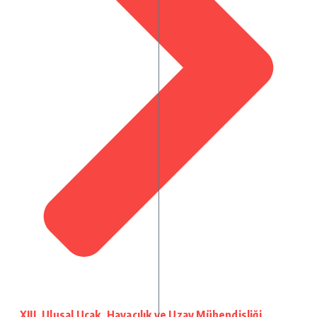
XIII. Ulusal Uçak, Havacılık ve Uzay Mühendisliği