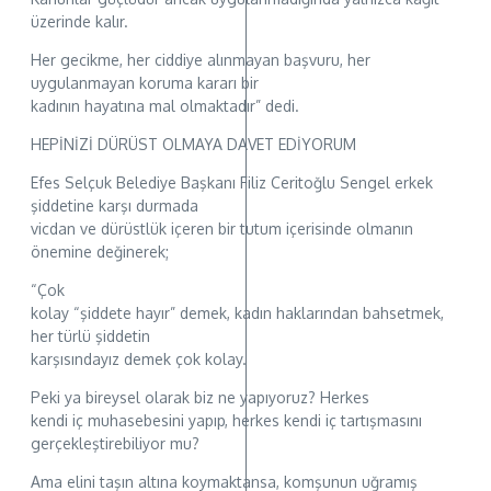
üzerinde kalır.
Her gecikme, her ciddiye alınmayan başvuru, her
uygulanmayan koruma kararı bir
kadının hayatına mal olmaktadır” dedi.
HEPİNİZİ DÜRÜST OLMAYA DAVET EDİYORUM
Efes Selçuk Belediye Başkanı Filiz Ceritoğlu Sengel erkek
şiddetine karşı durmada
vicdan ve dürüstlük içeren bir tutum içerisinde olmanın
önemine değinerek;
“Çok
kolay “şiddete hayır” demek, kadın haklarından bahsetmek,
her türlü şiddetin
karşısındayız demek çok kolay.
Peki ya bireysel olarak biz ne yapıyoruz? Herkes
kendi iç muhasebesini yapıp, herkes kendi iç tartışmasını
gerçekleştirebiliyor mu?
Ama elini taşın altına koymaktansa, komşunun uğramış