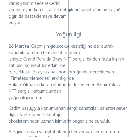
varlık yatırım seçeneklerini
zenginleştirirken dijital teknolojilerin sanat alanında açtığı
çığırı da desteklemeye devam
ediyor.
Yoğun ilgi
26 Mart’ta ‘Geçmişin gelecekle kesiştiği nokta’ olarak
konumlanan Cercle dOrient, modern
ismiyle Grand Pera’da Bitay NFT sergisi binden fazla kişinin
katıldığı konsept bir etkinlikle
gerçekleşti. Bitay’ın ana sponsorluğunda gerçekleşen
“Timeless Memories” etkinliğinde
Hakan Yılmaz’ın küratörlüğünde düzenlenen Akımı Yakala
NFT sergisi, katılımcılardan
yoğun ilgi gördü.
Kadim başlığıyla konumlanan sergi; sanatçılar, sanatseverler,
dijital varlıklar ve teknoloji
ekosisteminden uzman isimlerin beğenisine sunuldu.
Sergiye katılan ve dijital alanda benzersiz eserler üreten