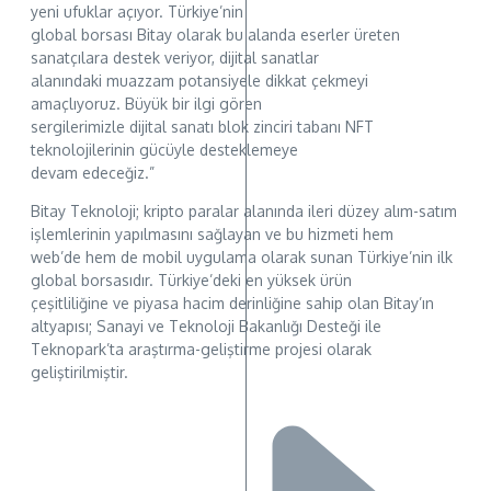
yeni ufuklar açıyor. Türkiye’nin
global borsası Bitay olarak bu alanda eserler üreten
sanatçılara destek veriyor, dijital sanatlar
alanındaki muazzam potansiyele dikkat çekmeyi
amaçlıyoruz. Büyük bir ilgi gören
sergilerimizle dijital sanatı blok zinciri tabanı NFT
teknolojilerinin gücüyle desteklemeye
devam edeceğiz.”
Bitay Teknoloji; kripto paralar alanında ileri düzey alım-satım
işlemlerinin yapılmasını sağlayan ve bu hizmeti hem
web’de hem de mobil uygulama olarak sunan Türkiye’nin ilk
global borsasıdır. Türkiye’deki en yüksek ürün
çeşitliliğine ve piyasa hacim derinliğine sahip olan Bitay’ın
altyapısı; Sanayi ve Teknoloji Bakanlığı Desteği ile
Teknopark’ta araştırma-geliştirme projesi olarak
geliştirilmiştir.