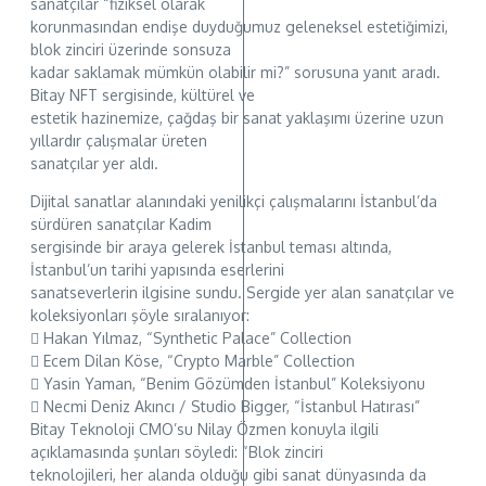
sanatçılar “fiziksel olarak
korunmasından endişe duyduğumuz geleneksel estetiğimizi,
blok zinciri üzerinde sonsuza
kadar saklamak mümkün olabilir mi?” sorusuna yanıt aradı.
Bitay NFT sergisinde, kültürel ve
estetik hazinemize, çağdaş bir sanat yaklaşımı üzerine uzun
yıllardır çalışmalar üreten
sanatçılar yer aldı.
Dijital sanatlar alanındaki yenilikçi çalışmalarını İstanbul’da
sürdüren sanatçılar Kadim
sergisinde bir araya gelerek İstanbul teması altında,
İstanbul’un tarihi yapısında eserlerini
sanatseverlerin ilgisine sundu. Sergide yer alan sanatçılar ve
koleksiyonları şöyle sıralanıyor:
 Hakan Yılmaz, “Synthetic Palace” Collection
 Ecem Dilan Köse, “Crypto Marble” Collection
 Yasin Yaman, “Benim Gözümden İstanbul” Koleksiyonu
 Necmi Deniz Akıncı / Studio Bigger, “İstanbul Hatırası”
Bitay Teknoloji CMO’su Nilay Özmen konuyla ilgili
açıklamasında şunları söyledi: “Blok zinciri
teknolojileri, her alanda olduğu gibi sanat dünyasında da