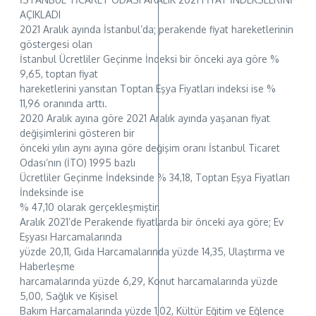
AÇIKLADI
2021 Aralık ayında İstanbul’da; perakende fiyat hareketlerinin
göstergesi olan
İstanbul Ücretliler Geçinme İndeksi bir önceki aya göre %
9,65, toptan fiyat
hareketlerini yansıtan Toptan Eşya Fiyatları indeksi ise %
11,96 oranında arttı.
2020 Aralık ayına göre 2021 Aralık ayında yaşanan fiyat
değişimlerini gösteren bir
önceki yılın aynı ayına göre değişim oranı İstanbul Ticaret
Odası’nın (İTO) 1995 bazlı
Ücretliler Geçinme İndeksinde % 34,18, Toptan Eşya Fiyatları
İndeksinde ise
% 47,10 olarak gerçekleşmiştir.
Aralık 2021’de Perakende fiyatlarda bir önceki aya göre; Ev
Eşyası Harcamalarında
yüzde 20,11, Gıda Harcamalarında yüzde 14,35, Ulaştırma ve
Haberleşme
harcamalarında yüzde 6,29, Konut harcamalarında yüzde
5,00, Sağlık ve Kişisel
Bakım Harcamalarında yüzde 1,02, Kültür Eğitim ve Eğlence