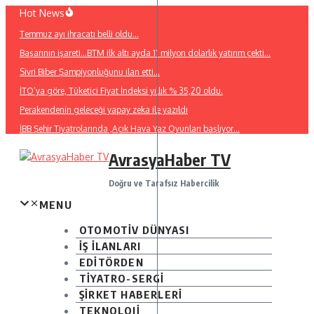
İçeriğe
Hot News
atla
Temmuz ayı ihracatı belli oldu…
Başarının işareti…BTM ilk altı ayda 11 milyon dolarlık yatırım çekti…
Sivri Biber Şampiyonluğunu ilan etti…
İTO’ya göre, Tüketici Fiyat İndeksi yıllık % 35,20 oldu.
Perakendenin geleceği yapay zeka ile yazıldı
İBB Şehir Tiyatrolarında ,Açık Hava Yaz Oyunları başlıyor…
AvrasyaHaber TV
Doğru ve Tarafsız Habercilik
MENU
OTOMOTİV DÜNYASI
İŞ İLANLARI
EDİTÖRDEN
TİYATRO-SERGİ
ŞİRKET HABERLERİ
TEKNOLOJİ