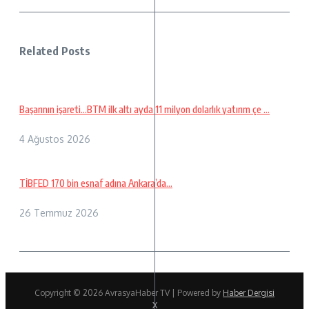
Related Posts
Başarının işareti…BTM ilk altı ayda 11 milyon dolarlık yatırım çe ...
4 Ağustos 2026
TİBFED 170 bin esnaf adına Ankara’da…
26 Temmuz 2026
Copyright © 2026 AvrasyaHaber TV | Powered by
Haber Dergisi
X