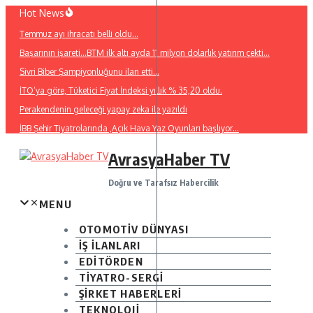
İçeriğe
Hot News
atla
Temmuz ayı ihracatı belli oldu…
Başarının işareti…BTM ilk altı ayda 11 milyon dolarlık yatırım çekti…
Sivri Biber Şampiyonluğunu ilan etti…
İTO’ya göre, Tüketici Fiyat İndeksi yıllık % 35,20 oldu.
Perakendenin geleceği yapay zeka ile yazıldı
İBB Şehir Tiyatrolarında ,Açık Hava Yaz Oyunları başlıyor…
AvrasyaHaber TV
Doğru ve Tarafsız Habercilik
MENU
OTOMOTİV DÜNYASI
İŞ İLANLARI
EDİTÖRDEN
TİYATRO-SERGİ
ŞİRKET HABERLERİ
TEKNOLOJİ