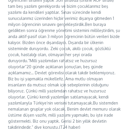
öğrencinin sınavını yaptık”Son sınavda (online AÖF sınavı)
tam beş yazılım gerekiyordu ve bizim çocuklarımız beş
yazılımı da kendileri yaptılar. Sınav sürecinde kendi
sunucularımız üzerinden hiçbir verimiz dışarıya gitmeden 1
milyon öğrencinin sınavını gerçekleştirdik.Ben buraya
geldikten sonra öğrenme yönetimi sistemini millileştirdim, şu
anda aktif-pasif olan 3 milyon öğrencinin bütün verileri bizde
kalıyor. Bizden önce dışarıdaydı. Dışarıda bir ülkenin
sisteminde duruyordu. Zeki çocuk, akıllı çocuk, gözlüklü
çocuk, hastalığı olan, olmayan her şeyi orada
duruyordu.”Milli yazılımdan rahatsız ve huzursuz
oluyorlar”20 günde açıklanan sonuçları, beş günde
açıklamamız… Devlet görevlisi olarak takdir beklemiyoruz.
Biz bu işi yapmakla mükellefiz. Ama mutlu olmayan
insanların da mutsuz olmak için sebeplerinin olduğunu
biliyoruz. Çünkü milli yazılımdan rahatsız ve huzursuz
oluyorlar. Çünkü kendi yazılımları satılamayacak, kendi
yazılımlarıyla Türkiye’nin verisini tutamayacak.Bu sistemden
nemalanan gruplar yok olacak. Benim devlet memuru olarak
üstüme düşen vazife, milli yazılımı yapmaktı, bu işte irade
göstermekti. Biz onu yaptık. Gerisi 2 bin yıllık devletin
takdirindedir.” diye konuştu.(T24 haber)