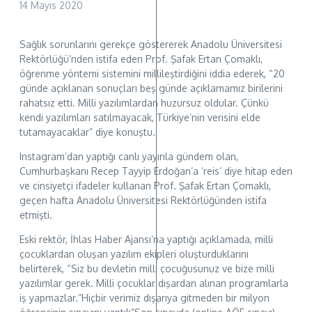
14 Mayıs 2020
Sağlık sorunlarını gerekçe göstererek Anadolu Üniversitesi
Rektörlüğü’nden istifa eden Prof. Şafak Ertan Çomaklı,
öğrenme yöntemi sistemini millileştirdiğini iddia ederek, “20
günde açıklanan sonuçları beş günde açıklamamız birilerini
rahatsız etti. Milli yazılımlardan huzursuz oldular. Çünkü
kendi yazılımları satılmayacak, Türkiye’nin verisini elde
tutamayacaklar” diye konuştu.
Instagram’dan yaptığı canlı yayınla gündem olan,
Cumhurbaşkanı Recep Tayyip Erdoğan’a ‘reis’ diye hitap eden
ve cinsiyetçi ifadeler kullanan Prof. Şafak Ertan Çomaklı,
geçen hafta Anadolu Üniversitesi Rektörlüğünden istifa
etmişti.
Eski rektör, İhlas Haber Ajansı’na yaptığı açıklamada, milli
çocuklardan oluşan yazılım ekipleri oluşturduklarını
belirterek, “Siz bu devletin milli çocuğusunuz ve bize milli
yazılımlar gerek. Milli çocuklar dışardan alınan programlarla
iş yapmazlar.”Hiçbir verimiz dışarıya gitmeden bir milyon