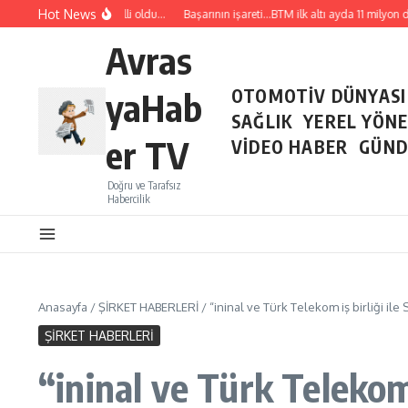
İçeriğe atla
Hot News
emmuz ayı ihracatı belli oldu…
Başarının işareti…BTM ilk altı ayda 11 milyon dola
Avras
yaHab
OTOMOTİV DÜNYASI
SAĞLIK
YEREL YÖN
er TV
VİDEO HABER
GÜND
Doğru ve Tarafsız
Habercilik
Anasayfa
/
ŞİRKET HABERLERİ
/
“ininal ve Türk Telekom iş birliği ile 
ŞİRKET HABERLERİ
“ininal ve Türk Telekom 