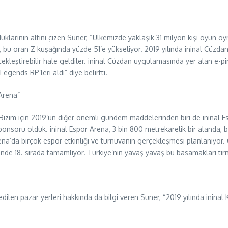
larının altını çizen Suner, “Ülkemizde yaklaşık 31 milyon kişi oyun oyn
n, bu oran Z kuşağında yüzde 51’e yükseliyor. 2019 yılında ininal Cüzdan’
kleştirebilir hale geldiler. ininal Cüzdan uygulamasında yer alan e-p
ends RP’leri aldı” diye belirtti.
Arena”
Bizim için 2019’un diğer önemli gündem maddelerinden biri de ininal
soru olduk. ininal Espor Arena, 3 bin 800 metrekarelik bir alanda, bi
rena’da birçok espor etkinliği ve turnuvanın gerçekleşmesi planlanıyor
ünde 18. sırada tamamlıyor. Türkiye’nin yavaş yavaş bu basamakları tı
h edilen pazar yerleri hakkında da bilgi veren Suner, “2019 yılında inina