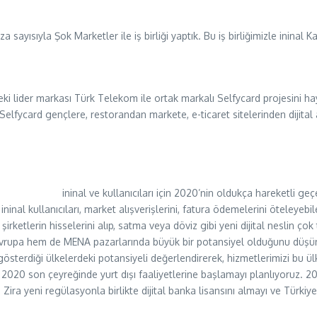
sıyla Şok Marketler ile iş birliği yaptık. Bu iş birliğimizle ininal Kart’ı
 lider markası Türk Telekom ile ortak markalı Selfycard projesini haya
 Selfycard gençlere, restorandan markete, e-ticaret sitelerinden dijit
ininal ve kullanıcıları için 2020’nin oldukça hareketli g
inal kullanıcıları, market alışverişlerini, fatura ödemelerini öteleyebil
irketlerin hisselerini alıp, satma veya döviz gibi yeni dijital neslin ço
em Avrupa hem de MENA pazarlarında büyük bir potansiyel olduğunu d
österdiği ülkelerdeki potansiyeli değerlendirerek, hizmetlerimizi bu 
ile 2020 son çeyreğinde yurt dışı faaliyetlerine başlamayı planlıyoruz. 2
Zira yeni regülasyonla birlikte dijital banka lisansını almayı ve Türki