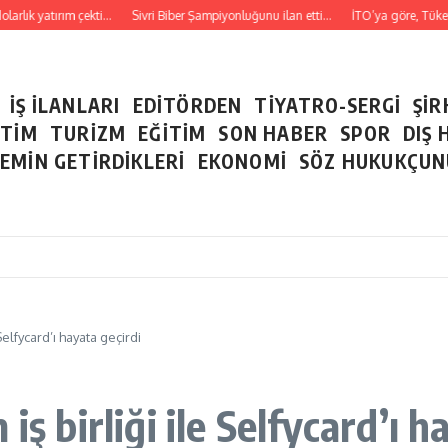
rlık yatırım çekti…
Sivri Biber Şampiyonluğunu ilan etti…
İTO’ya göre, Tüketici
İŞ İLANLARI
EDİTÖRDEN
TİYATRO-SERGİ
ŞİR
ETİM
TURİZM
EĞİTİM
SON HABER
SPOR
DIŞ 
EMİN GETİRDİKLERİ
EKONOMİ
SÖZ HUKUKÇU
Selfycard’ı hayata geçirdi
iş birliği ile Selfycard’ı h