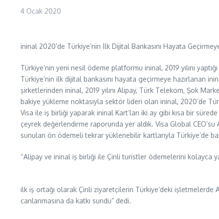
4 Ocak 2020
ininal 2020’de Türkiye’nin İlk Dijital Bankasını Hayata Geçirmey
Türkiye’nin yeni nesil ödeme platformu ininal, 2019 yılını yaptığ
Türkiye’nin ilk dijital bankasını hayata geçirmeye hazırlanan ini
şirketlerinden ininal, 2019 yılını Alipay, Türk Telekom, Şok Marke
bakiye yükleme noktasıyla sektör lideri olan ininal, 2020’de Türki
Visa ile iş birliği yaparak ininal Kart’ları iki ay gibi kısa bir sür
çeyrek değerlendirme raporunda yer aldık. Visa Global CEO’su Al Kel
sunulan ön ödemeli tekrar yüklenebilir kartlarıyla Türkiye’de b
“Alipay ve ininal iş birliği ile Çinli turistler ödemelerini kolayca 
ilk iş ortağı olarak Çinli ziyaretçilerin Türkiye’deki işletmelerd
canlanmasına da katkı sundu” dedi.