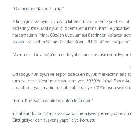
“Oyuncuların favorisi ininal”
Z kuşağının ve oyun oynayan kitlenin favori ödeme yöntemi olduk
kişilerin yüzde 32’si oyun içi ödemelerini ininal Kart ile yaparke
harcamalarını ininal Cüzdan uygulaması üzerinden kolayca gerçe
olarak üst sıraları Steam Cüzdan Kodu, PUBG UC ve League of Leg
“Avrupa ve Ortadoğu’nun en büyük espor arenası: ininal Espor 
Ortadoğu’nun oyun ve espor odaklı en büyük merkezinin ana spon
turnuva gerçekleştirme fırsatı sunuyor. 2020’de ininal Espor A
arenalarda yarışma fırsatı bulacak. Türkiye 2019’u oyun sektör
“ininal Kart sahiplerinin tercihleri belli oldu”
ininal Kart kullanıcıları arasında online alışverişte en çok terci
Gitttigidiyor’dan alışveriş yaptı” diye konuştu.