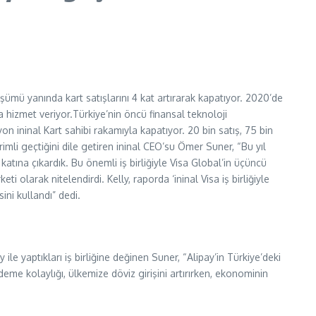
üşümü yanında kart satışlarını 4 kat artırarak kapatıyor. 2020’de
na hizmet veriyor.Türkiye’nin öncü finansal teknoloji
yon ininal Kart sahibi rakamıyla kapatıyor. 20 bin satış, 75 bin
rimli geçtiğini dile getiren ininal CEO’su Ömer Suner, “Bu yıl
 4 katına çıkardık. Bu önemli iş birliğiyle Visa Global’in üçüncü
i olarak nitelendirdi. Kelly, raporda ‘ininal Visa iş birliğiyle
ni kullandı” dedi.
ile yaptıkları iş birliğine değinen Suner, “Alipay’in Türkiye’deki
ödeme kolaylığı, ülkemize döviz girişini artırırken, ekonominin