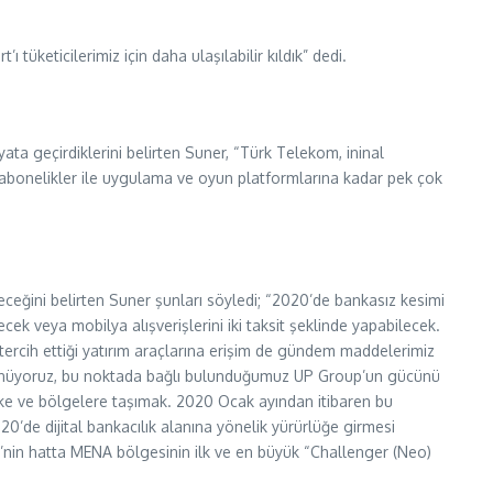
 tüketicilerimiz için daha ulaşılabilir kıldık” dedi.
ta geçirdiklerini belirten Suner, “Türk Telekom, ininal
al abonelikler ile uygulama ve oyun platformlarına kadar pek çok
eçeceğini belirten Suner şunları söyledi; “2020’de bankasız kesimi
ecek veya mobilya alışverişlerini iki taksit şeklinde yapabilecek.
k tercih ettiği yatırım araçlarına erişim de gündem maddelerimiz
üşünüyoruz, bu noktada bağlı bulunduğumuz UP Group’un gücünü
ülke ve bölgelere taşımak. 2020 Ocak ayından itibaren bu
020’de dijital bankacılık alanına yönelik yürürlüğe girmesi
ye’nin hatta MENA bölgesinin ilk ve en büyük “Challenger (Neo)