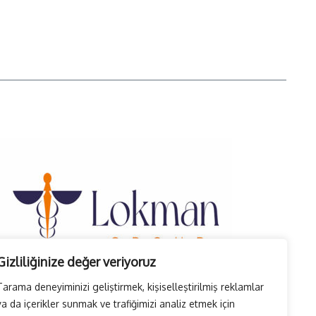
Gizliliğinize değer veriyoruz
Tarama deneyiminizi geliştirmek, kişiselleştirilmiş reklamlar
ya da içerikler sunmak ve trafiğimizi analiz etmek için
Lokman-groupun iletişim-ajansı