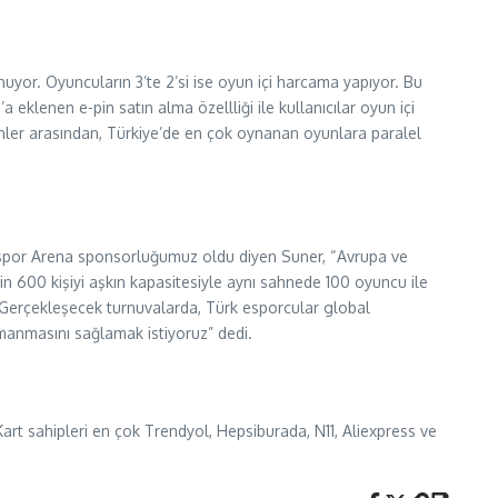
uyor. Oyuncuların 3’te 2’si ise oyun içi harcama yapıyor. Bu
a eklenen e-pin satın alma özellliği ile kullanıcılar oyun içi
inler arasından, Türkiye’de en çok oynanan oyunlara paralel
 Espor Arena sponsorluğumuz oldu diyen Suner, “Avrupa ve
n 600 kişiyi aşkın kapasitesiyle aynı sahnede 100 oyuncu ile
. Gerçekleşecek turnuvalarda, Türk esporcular global
rmanmasını sağlamak istiyoruz” dedi.
l Kart sahipleri en çok Trendyol, Hepsiburada, N11, Aliexpress ve