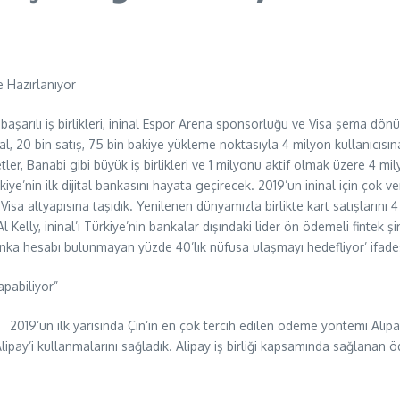
e Hazırlanıyor
ı başarılı iş birlikleri, ininal Espor Arena sponsorluğu ve Visa şema dön
nal, 20 bin satış, 75 bin bakiye yükleme noktasıyla 4 milyon kullanıcısı
tler, Banabi gibi büyük iş birlikleri ve 1 milyonu aktif olmak üzere 4 mil
ye’nin ilk dijital bankasını hayata geçirecek. 2019’un ininal için çok ve
ede Visa altyapısına taşıdık. Yenilenen dünyamızla birlikte kart satışlarını
ly, ininal’ı Türkiye’nin bankalar dışındaki lider ön ödemeli fintek şirket
anka hesabı bulunmayan yüzde 40’lık nüfusa ulaşmayı hedefliyor’ ifadesi
yapabiliyor”
2019’un ilk yarısında Çin’in en çok tercih edilen ödeme yöntemi Alipay 
e Alipay’i kullanmalarını sağladık. Alipay iş birliği kapsamında sağlanan 