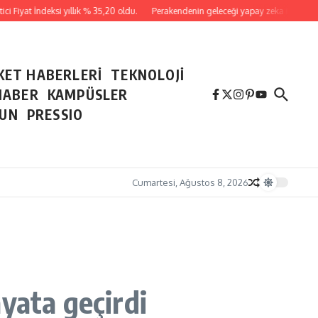
 Fiyat İndeksi yıllık % 35,20 oldu.
Perakendenin geleceği yapay zeka ile yazıldı
KET HABERLERİ
TEKNOLOJİ
HABER
KAMPÜSLER
NUN
PRESSIO
Cumartesi, Ağustos 8, 2026
ayata geçirdi