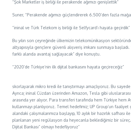
“Şok Marketler iş birliği ile perakende ağımızı genişlettik”
Suner, “Perakende ağımızı güçlendirerek 6.500’den fazla mağaza sayı
“ininal ve Türk Telekom iş birliği ile Selfycard’ı hayata geçirdik”
Bu yılın son çeyreğinde ülkemizin telekomünikasyon sektöründeki
altyapısıyla gençlere güvenli alışveriş imkanı sunmaya başladı.
farklı alanda avantaj sağlayacak” diye konuştu.
“2020’de Türkiye’nin ilk dijital bankasını hayata geçireceğiz”
skorlayarak mikro kredi ile tanıştırmayı amaçlıyoruz. Bu sayede in
Ayrıca; ininal Cüzdan üzerinden Amazon, Tesla gibi uluslararası ş
arasında yer alıyor. Para transferi tarafında hem Türkiye h
kullanmayı planlıyoruz. Temel hedefimiz; UP Group’un faaliyet g
alandaki çalışmalarımıza başlayıp, 10 aylık bir hazırlık safhası 
planlanan yeni regülasyon da heyecanla beklediğimiz bir süreç. 
Dijital Bankası” olmayı hedefliyoruz”