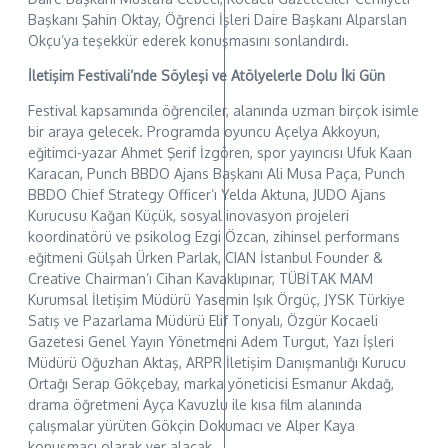
Başkanı Şahin Oktay, Öğrenci İşleri Daire Başkanı Alparslan
Okçu’ya teşekkür ederek konuşmasını sonlandırdı.
İletişim Festivali’nde Söyleşi ve Atölyelerle Dolu İki Gün
Festival kapsamında öğrenciler, alanında uzman birçok isimle
bir araya gelecek. Programda oyuncu Açelya Akkoyun,
eğitimci-yazar Ahmet Şerif İzgören, spor yayıncısı Ufuk Kaan
Karacan, Punch BBDO Ajans Başkanı Ali Musa Paça, Punch
BBDO Chief Strategy Officer’ı Yelda Aktuna, JUDO Ajans
Kurucusu Kağan Küçük, sosyal inovasyon projeleri
koordinatörü ve psikolog Ezgi Özcan, zihinsel performans
eğitmeni Gülşah Ürken Parlak, CIAN İstanbul Founder &
Creative Chairman’ı Cihan Kavaklıpınar, TÜBİTAK MAM
Kurumsal İletişim Müdürü Yasemin Işık Örgüç, JYSK Türkiye
Satış ve Pazarlama Müdürü Elif Tonyalı, Özgür Kocaeli
Gazetesi Genel Yayın Yönetmeni Adem Turgut, Yazı İşleri
Müdürü Oğuzhan Aktaş, ARPR İletişim Danışmanlığı Kurucu
Ortağı Serap Gökçebay, marka yöneticisi Esmanur Akdağ,
drama öğretmeni Ayça Kavuzlu ile kısa film alanında
çalışmalar yürüten Gökçin Dokumacı ve Alper Kaya
konuşmacı olarak yer alacak