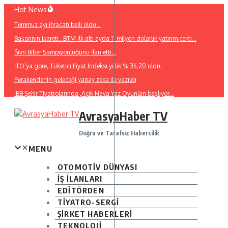
İçeriğe
Hot News
atla
Temmuz ayı ihracatı belli oldu…
Başarının işareti…BTM ilk altı ayda 11 milyon dolarlık yatırım çekti…
Sivri Biber Şampiyonluğunu ilan etti…
İTO’ya göre, Tüketici Fiyat İndeksi yıllık % 35,20 oldu.
Perakendenin geleceği yapay zeka ile yazıldı
İBB Şehir Tiyatrolarında ,Açık Hava Yaz Oyunları başlıyor…
AvrasyaHaber TV
Doğru ve Tarafsız Habercilik
MENU
OTOMOTİV DÜNYASI
İŞ İLANLARI
EDİTÖRDEN
TİYATRO-SERGİ
ŞİRKET HABERLERİ
TEKNOLOJİ