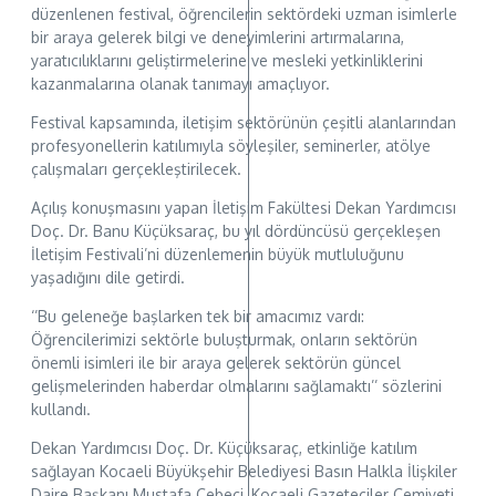
düzenlenen festival, öğrencilerin sektördeki uzman isimlerle
bir araya gelerek bilgi ve deneyimlerini artırmalarına,
yaratıcılıklarını geliştirmelerine ve mesleki yetkinliklerini
kazanmalarına olanak tanımayı amaçlıyor.
Festival kapsamında, iletişim sektörünün çeşitli alanlarından
profesyonellerin katılımıyla söyleşiler, seminerler, atölye
çalışmaları gerçekleştirilecek.
Açılış konuşmasını yapan İletişim Fakültesi Dekan Yardımcısı
Doç. Dr. Banu Küçüksaraç, bu yıl dördüncüsü gerçekleşen
İletişim Festivali’ni düzenlemenin büyük mutluluğunu
yaşadığını dile getirdi.
‘’Bu geleneğe başlarken tek bir amacımız vardı:
Öğrencilerimizi sektörle buluşturmak, onların sektörün
önemli isimleri ile bir araya gelerek sektörün güncel
gelişmelerinden haberdar olmalarını sağlamaktı’’ sözlerini
kullandı.
Dekan Yardımcısı Doç. Dr. Küçüksaraç, etkinliğe katılım
sağlayan Kocaeli Büyükşehir Belediyesi Basın Halkla İlişkiler
Daire Başkanı Mustafa Cebeci, Kocaeli Gazeteciler Cemiyeti