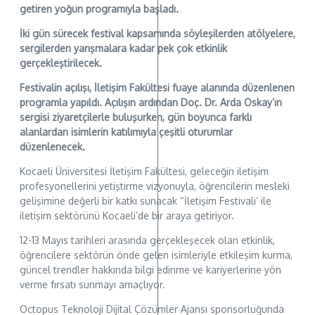
getiren yoğun programıyla başladı.
İki gün sürecek festival kapsamında söyleşilerden atölyelere,
sergilerden yarışmalara kadar pek çok etkinlik
gerçekleştirilecek.
Festivalin açılışı, İletişim Fakültesi fuaye alanında düzenlenen
programla yapıldı. Açılışın ardından Doç. Dr. Arda Oskay’ın
sergisi ziyaretçilerle buluşurken, gün boyunca farklı
alanlardan isimlerin katılımıyla çeşitli oturumlar
düzenlenecek.
Kocaeli Üniversitesi İletişim Fakültesi, geleceğin iletişim
profesyonellerini yetiştirme vizyonuyla, öğrencilerin mesleki
gelişimine değerli bir katkı sunacak “İletişim Festivali’ ile
iletişim sektörünü Kocaeli’de bir araya getiriyor.
12-13 Mayıs tarihleri arasında gerçekleşecek olan etkinlik,
öğrencilere sektörün önde gelen isimleriyle etkileşim kurma,
güncel trendler hakkında bilgi edinme ve kariyerlerine yön
verme fırsatı sunmayı amaçlıyor.
Octopus Teknoloji Dijital Çözümler Ajansı sponsorluğunda