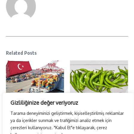
Related Posts
Gizliliğinize değer veriyoruz
Temmuz ayı ihracatı belli oldu…
Sivri Biber Şampiyonluğunu ilan
etti…
5 Ağustos 2026
Tarama deneyiminizi geliştirmek, kişiselleştirilmiş reklamlar
2 Ağustos 2026
ya da içerikler sunmak ve trafiğimizi analiz etmek için
çerezleri kullanıyoruz. "Kabul Et"e tıklayarak, çerez