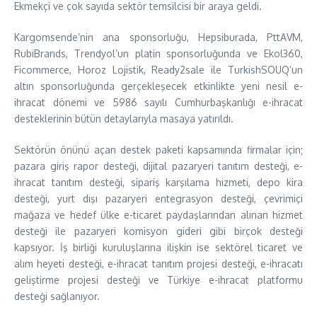
Ekmekçi ve çok sayıda sektör temsilcisi bir araya geldi.
Kargomsende’nin ana sponsorluğu, Hepsiburada, PttAVM,
RubiBrands, Trendyol’un platin sponsorluğunda ve Ekol360,
Ficommerce, Horoz Lojistik, Ready2sale ile TurkishSOUQ’un
altın sponsorluğunda gerçekleşecek etkinlikte yeni nesil e-
ihracat dönemi ve 5986 sayılı Cumhurbaşkanlığı e-ihracat
desteklerinin bütün detaylarıyla masaya yatırıldı.
Sektörün önünü açan destek paketi kapsamında firmalar için;
pazara giriş rapor desteği, dijital pazaryeri tanıtım desteği, e-
ihracat tanıtım desteği, sipariş karşılama hizmeti, depo kira
desteği, yurt dışı pazaryeri entegrasyon desteği, çevrimiçi
mağaza ve hedef ülke e-ticaret paydaşlarından alınan hizmet
desteği ile pazaryeri komisyon gideri gibi birçok desteği
kapsıyor. İş birliği kuruluşlarına ilişkin ise sektörel ticaret ve
alım heyeti desteği, e-ihracat tanıtım projesi desteği, e-ihracatı
geliştirme projesi desteği ve Türkiye e-ihracat platformu
desteği sağlanıyor.