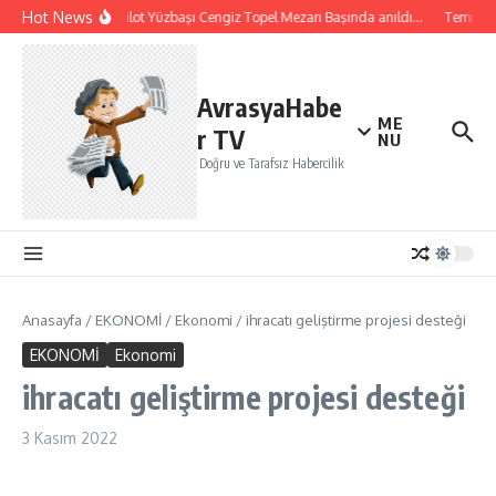
İçeriğe atla
Hot News
Şehit Pilot Yüzbaşı Cengiz Topel Mezarı Başında anıldı…
Temmuz a
AvrasyaHabe
ME
r TV
NU
Doğru ve Tarafsız Habercilik
Anasayfa
/
EKONOMİ
/
Ekonomi
/
ihracatı geliştirme projesi desteği
EKONOMİ
Ekonomi
ihracatı geliştirme projesi desteği
3 Kasım 2022