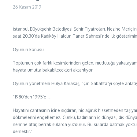
26 Kasım 2019
İstanbul Büyükşehir Belediyesi Şehir Tiyatroları, Nezihe Meriç’
saat 20.30’da Kadıköy Haldun Taner Sahnesi’nde ilk gösterimini
Oyunun konusu:
Toplumun çok farklı kesimlerinden gelen, mutluluğu yakalayamamı
hayata umutla bakabilecekleri aktarılıyor.
Oyunun yönetmeni Hülya Karakaş, “Çın Sabahta”yı şöyle anlatı
“1980’den 1995’e …
Hayatını çantasının içine sığdıran, hiç ağırlık hissetmeden taşıya
dökmelerini engellemez. Çünkü, kadınların iç dünyası, dış dünyada 
nehrine atar, berrak sularda yüzdürür. Bu sularda batmak yoktur,
demektir.”