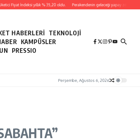
tici Fiyat İndeksi yıllık % 35,20 oldu.
Perakendenin geleceği yapay zeka ile yazıl
KET HABERLERİ
TEKNOLOJİ
HABER
KAMPÜSLER
NUN
PRESSIO
Perşembe, Ağustos 6, 2026
 SABAHTA”