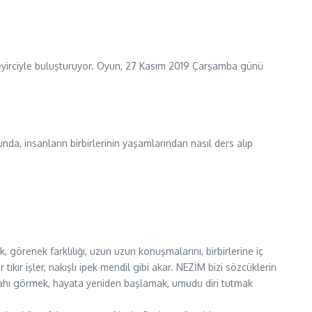
 seyirciyle buluşturuyor. Oyun, 27 Kasım 2019 Çarşamba günü
a, insanların birbirlerinin yaşamlarından nasıl ders alıp
k, görenek farklılığı, uzun uzun konuşmalarını, birbirlerine iç
ıkır işler, nakışlı ipek mendil gibi akar. NEZİM bizi sözcüklerin
 Sabahı görmek, hayata yeniden başlamak, umudu diri tutmak