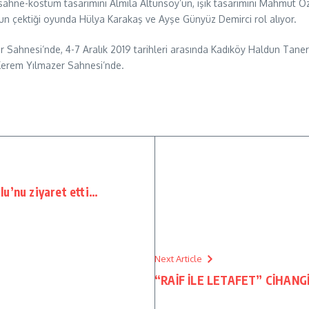
 sahne-kostüm tasarımını Almila Altunsoy’un, ışık tasarımını Mahmut Özd
nun çektiği oyunda Hülya Karakaş ve Ayşe Günyüz Demirci rol alıyor.
Sahnesi’nde, 4-7 Aralık 2019 tarihleri arasında Kadıköy Haldun Taner S
 Kerem Yılmazer Sahnesi’nde.
u’nu ziyaret etti…
Next Article
“RAİF İLE LETAFET” CİHAN