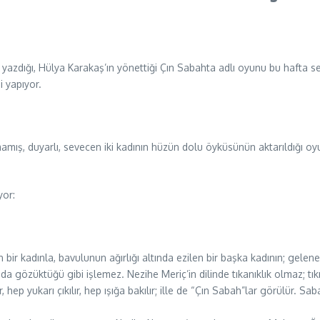
in yazdığı, Hülya Karakaş’ın yönettiği Çın Sabahta adlı oyunu bu hafta
 yapıyor.
ş, duyarlı, sevecen iki kadının hüzün dolu öyküsünün aktarıldığı oyund
yor:
n bir kadınla, bavulunun ağırlığı altında ezilen bir başka kadının; gelene
gözüktüğü gibi işlemez. Nezihe Meriç’in dilinde tıkanıklık olmaz; tıkır t
 hep yukarı çıkılır, hep ışığa bakılır; ille de “Çın Sabah”lar görülür.