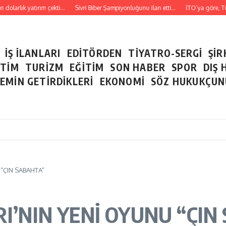
dolarlık yatırım çekti…
Sivri Biber Şampiyonluğunu ilan etti…
İTO’ya göre, Tüke
İŞ İLANLARI
EDİTÖRDEN
TİYATRO-SERGİ
ŞİR
ETİM
TURİZM
EĞİTİM
SON HABER
SPOR
DIŞ 
EMİN GETİRDİKLERİ
EKONOMİ
SÖZ HUKUKÇU
 “ÇIN SABAHTA”
RI’NIN YENİ OYUNU “ÇIN