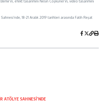
emir’in, efekt tasarımını Nesin Coşkuner’in, video tasarımını
ahnesi’nde, 18-21 Aralık 2019 tarihleri arasında Fatih Reşat
GİR ATÖLYE SAHNESİ’NDE