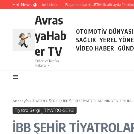
İçeriğe atla
Hot News
Temmuz ayı ihracatı belli oldu…
Başarının işareti…BTM ilk altı ayda 11 milyon 
Avras
yaHab
OTOMOTİV DÜNYASI
SAĞLIK
YEREL YÖN
er TV
VİDEO HABER
GÜND
Doğru ve Tarafsız
Habercilik
Anasayfa
/
TİYATRO-SERGİ
/
İBB ŞEHİR TİYATROLARI’NIN YENİ OYUNU
Tiyatro Sergi
TİYATRO-SERGİ
İBB ŞEHİR TİYATROLA