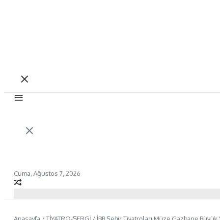
Cuma, Ağustos 7, 2026
Anasayfa
/
TİYATRO-SERGİ
/
İBB Şehir Tiyatroları Müze Gazhane Büyük 