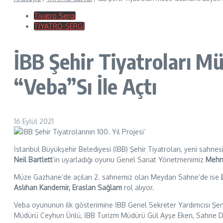
Tiyatro Sergi
TİYATRO-SERGİ
İBB Şehir Tiyatroları 
“Veba”Sı İle Açtı
16 Eylül 2021
İstanbul Büyükşehir Belediyesi (İBB) Şehir Tiyatroları, yeni sahn
Neil Bartlett
’in uyarladığı oyunu Genel Sanat Yönetmenimiz
Mehm
Müze Gazhane’de açılan 2. sahnemiz olan Meydan Sahne’de ise
Aslıhan Kandemir, Eraslan Sağlam
rol alıyor.
Veba oyununun ilk gösterimine İBB Genel Sekreter Yardımcısı Şeng
Müdürü Ceyhun Ünlü, İBB Turizm Müdürü Gül Ayşe Eken, Sahne Dir