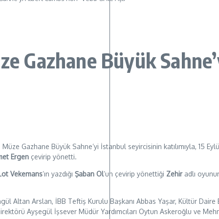
Müze Gazhane Büyük Sahne
esi Müze Gazhane Büyük Sahne’yi İstanbul seyircisinin katılımıyla, 15 
et Ergen
çevirip yönetti.
Lot Vekemans
’ın yazdığı
Şaban Ol
’un çevirip yönettiği
Zehir
adlı oyunu
ül Altan Arslan, İBB Teftiş Kurulu Başkanı Abbas Yaşar, Kültür Daire B
ektörü Ayşegül İşsever Müdür Yardımcıları Oytun Askeroğlu ve Mehmet