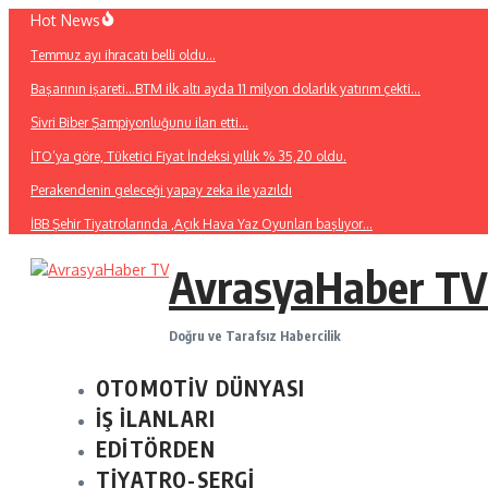
İçeriğe
Hot News
atla
Temmuz ayı ihracatı belli oldu…
Başarının işareti…BTM ilk altı ayda 11 milyon dolarlık yatırım çekti…
Sivri Biber Şampiyonluğunu ilan etti…
İTO’ya göre, Tüketici Fiyat İndeksi yıllık % 35,20 oldu.
Perakendenin geleceği yapay zeka ile yazıldı
İBB Şehir Tiyatrolarında ,Açık Hava Yaz Oyunları başlıyor…
AvrasyaHaber TV
Doğru ve Tarafsız Habercilik
OTOMOTİV DÜNYASI
İŞ İLANLARI
EDİTÖRDEN
TİYATRO-SERGİ