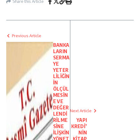
Share this Article
Previous Article
BANKA
LARIN
SERMA
YE
YETER
LİLİĞİN
İN
ÖLÇÜL
MESİN
E VE
DEĞER
Next Article
LENDİ
RİLME
YAPI
SİNE
KREDİ’
İLİŞKİN
NİN
YÖNET
KİTAP