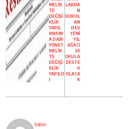
MELİK
LARDA
TE
N
DEĞİŞİ
KURUL
KLİK
AN
YAPIL
DEV
MASIN
YENİ
A DAİR
YIL
YÖNET
AĞACI
MELİK
30
TE
OKULA
DEĞİŞİ
DESTE
KLİK
K
YAPILD
OLACA
I
K
Editör