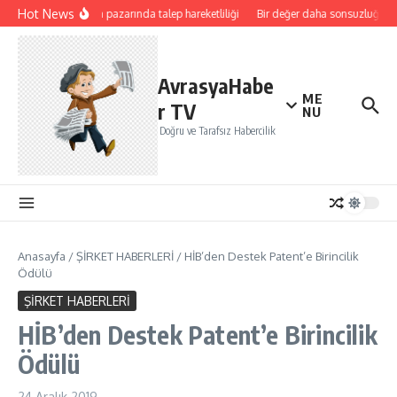
İçeriğe atla
Hot News
Avrupa pazarında talep hareketliliği
Bir değer daha sonsuzluğa gi
AvrasyaHabe
ME
r TV
NU
Doğru ve Tarafsız Habercilik
Anasayfa
/
ŞİRKET HABERLERİ
/
HİB’den Destek Patent’e Birincilik
Ödülü
ŞİRKET HABERLERİ
HİB’den Destek Patent’e Birincilik
Ödülü
24 Aralık 2019