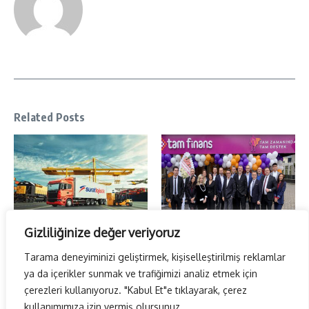
Related Posts
Gizliliğinize değer veriyoruz
Hedefimiz 5 yılda… ilk 5…
Türkiye genelindeki büyüme
stratejisi…
3 Ocak 2026
Tarama deneyiminizi geliştirmek, kişiselleştirilmiş reklamlar
27 Aralık 2025
ya da içerikler sunmak ve trafiğimizi analiz etmek için
çerezleri kullanıyoruz. "Kabul Et"e tıklayarak, çerez
kullanımımıza izin vermiş olursunuz.