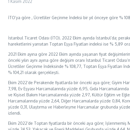
1 Kasım 2022
İTO’ya göre , Ücretliler Geçinme İndeksi bir yıl önceye göre % 108
İstanbul Ticaret Odası (İTO). 2022 Ekim ayında İstanbul’da; perake
hareketlerini yansıtan Toptan Eşya Fiyatları indeksi ise % 5,89 ora
2021 Ekim ayına göre 2022 Ekim ayında yaşanan fiyat değişimlerin
önceki yılın aynı ayına göre değişim oranı İstanbul Ticaret Odası’n
Ücretliler Geçinme İndeksinde % 108,77, Toptan Eşya Fiyatları İnd
% 104,21 olarak gerçekleşti.
Ekim 2022’de Perakende fiyatlarda bir önceki aya göre; Giyim Ha
7,98, Ev Eşyası Harcamalarında yüzde 6,95, Gıda Harcamalarında 
ve Kişisel Bakım Harcamalarında yüzde 2,97, Kültür Eğitim ve Eğl
Harcamalarında yüzde 2,64, Diğer Harcamalarda yüzde 0,84, Kon
yüzde 0,31, Ulaştırma ve Haberleşme Harcamalar grubunda yüzde 
izlendi.
Ekim 2022’de Toptan fiyatlarda bir önceki aya göre; İşlenmemiş
yüzde 24,53, Yakacak ve Enerji Maddeleri Grubunda yüzde 4,64, 