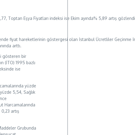
,77, Toptan Eşya Fiyatları indeksi ise Ekim ayında% 5,89 artış gözlendi
nde fiyat hareketlerinin göstergesi olan İstanbul Ücretliler Geçinme İ
nında arttı.
i gösteren bir
ın (İTO) 1995 bazlı
eksinde ise
rcamalarında yüzde
yüzde 5,54, Sağlık
ence
ut Harcamalarında
0,23 artış
 Maddeler Grubunda
Mensucat