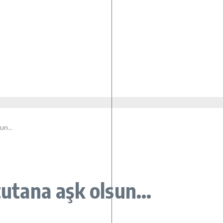
lsun…
 tutana aşk olsun…