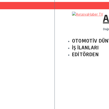
belli oldu…
A
 ilk altı ayda 11 milyon dolarlık yatırım çekti…
luğunu ilan etti…
Doğr
 Fiyat İndeksi yıllık % 35,20 oldu.
OTOMOTİV DÜN
i yapay zeka ile yazıldı
İŞ İLANLARI
ında ,Açık Hava Yaz Oyunları başlıyor…
EDİTÖRDEN