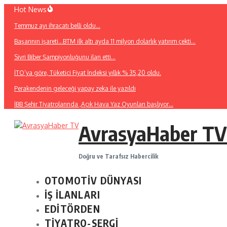
İçeriğe
Hot News
atla
Temmuz ayı ihracatı belli oldu…
Başarının işareti…BTM ilk altı ayda 11 milyon dolarlık yatırım çekti…
Sivri Biber Şampiyonluğunu ilan etti…
İTO’ya göre, Tüketici Fiyat İndeksi yıllık % 35,20 oldu.
Perakendenin geleceği yapay zeka ile yazıldı
İBB Şehir Tiyatrolarında ,Açık Hava Yaz Oyunları başlıyor…
AvrasyaHaber TV
Doğru ve Tarafsız Habercilik
OTOMOTİV DÜNYASI
İŞ İLANLARI
EDİTÖRDEN
TİYATRO-SERGİ