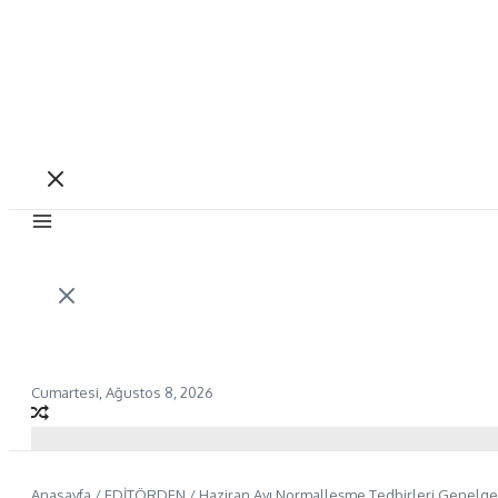
Cumartesi, Ağustos 8, 2026
Anasayfa
/
EDİTÖRDEN
/
Haziran Ayı Normalleşme Tedbirleri Genelge