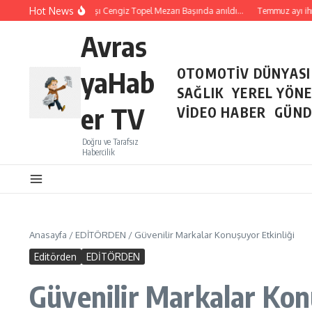
İçeriğe atla
Hot News
Şehit Pilot Yüzbaşı Cengiz Topel Mezarı Başında anıldı…
Temmuz ayı ihraca
Avras
yaHab
OTOMOTİV DÜNYASI
SAĞLIK
YEREL YÖN
er TV
VİDEO HABER
GÜND
Doğru ve Tarafsız
Habercilik
Anasayfa
/
EDİTÖRDEN
/
Güvenilir Markalar Konuşuyor Etkinliği
Editörden
EDİTÖRDEN
Güvenilir Markalar Kon