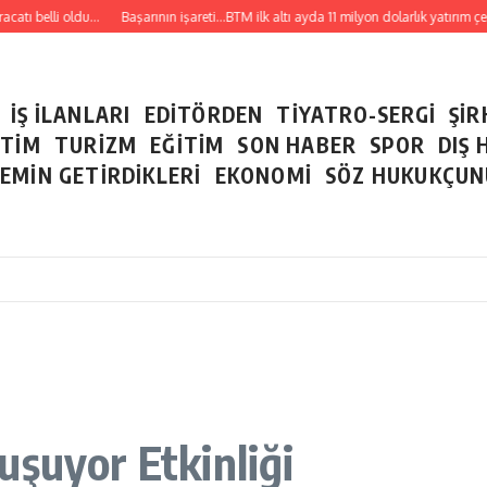
tı belli oldu…
Başarının işareti…BTM ilk altı ayda 11 milyon dolarlık yatırım çekt
İŞ İLANLARI
EDİTÖRDEN
TİYATRO-SERGİ
ŞİR
ETİM
TURİZM
EĞİTİM
SON HABER
SPOR
DIŞ 
EMİN GETİRDİKLERİ
EKONOMİ
SÖZ HUKUKÇU
uşuyor Etkinliği