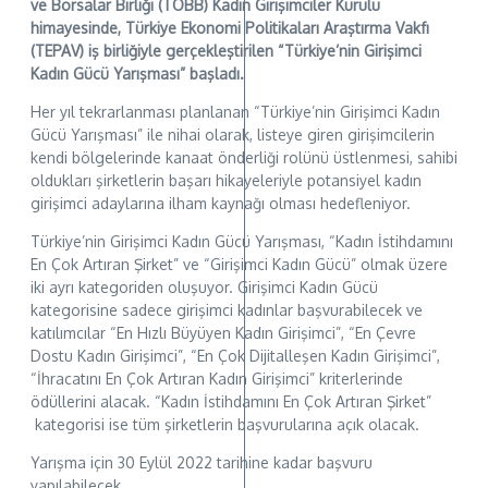
ve Borsalar Birliği (TOBB) Kadın Girişimciler Kurulu
himayesinde, Türkiye Ekonomi Politikaları Araştırma Vakfı
(TEPAV) iş birliğiyle gerçekleştirilen “Türkiye’nin Girişimci
Kadın Gücü Yarışması” başladı.
Her yıl tekrarlanması planlanan “Türkiye’nin Girişimci Kadın
Gücü Yarışması” ile nihai olarak, listeye giren girişimcilerin
kendi bölgelerinde kanaat önderliği rolünü üstlenmesi, sahibi
oldukları şirketlerin başarı hikayeleriyle potansiyel kadın
girişimci adaylarına ilham kaynağı olması hedefleniyor.
Türkiye’nin Girişimci Kadın Gücü Yarışması, “Kadın İstihdamını
En Çok Artıran Şirket” ve “Girişimci Kadın Gücü” olmak üzere
iki ayrı kategoriden oluşuyor. Girişimci Kadın Gücü
kategorisine sadece girişimci kadınlar başvurabilecek ve
katılımcılar “En Hızlı Büyüyen Kadın Girişimci”, “En Çevre
Dostu Kadın Girişimci”, “En Çok Dijitalleşen Kadın Girişimci”,
“İhracatını En Çok Artıran Kadın Girişimci” kriterlerinde
ödüllerini alacak. “Kadın İstihdamını En Çok Artıran Şirket”
kategorisi ise tüm şirketlerin başvurularına açık olacak.
Yarışma için 30 Eylül 2022 tarihine kadar başvuru
yapılabilecek.