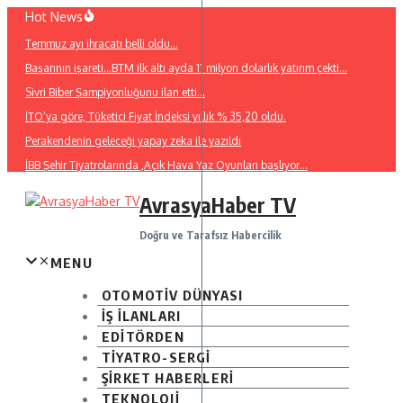
İçeriğe
Hot News
atla
Temmuz ayı ihracatı belli oldu…
Başarının işareti…BTM ilk altı ayda 11 milyon dolarlık yatırım çekti…
Sivri Biber Şampiyonluğunu ilan etti…
İTO’ya göre, Tüketici Fiyat İndeksi yıllık % 35,20 oldu.
Perakendenin geleceği yapay zeka ile yazıldı
İBB Şehir Tiyatrolarında ,Açık Hava Yaz Oyunları başlıyor…
AvrasyaHaber TV
Doğru ve Tarafsız Habercilik
MENU
OTOMOTİV DÜNYASI
İŞ İLANLARI
EDİTÖRDEN
TİYATRO-SERGİ
ŞİRKET HABERLERİ
TEKNOLOJİ