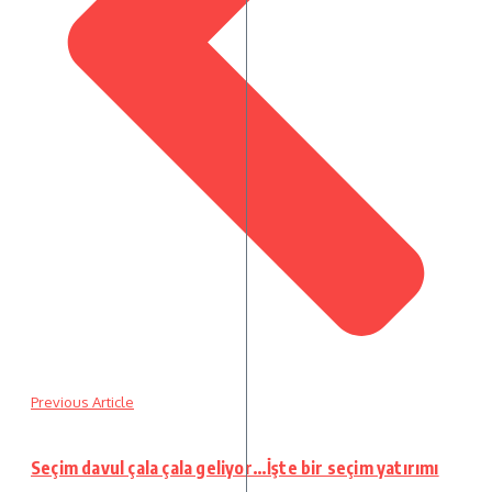
Previous Article
Seçim davul çala çala geliyor…İşte bir seçim yatırımı